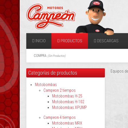
INICIO
PRODUCTOS
DESCARGAS
COMPRA
(
Sin Productos
)
Equipos de
Categorías de productos
Motobombas
Campeon 2 tiempos
Motobombas H-25
Motobombas H-102
Motobombas XPUMP
Campeon 4 tiempos
Motobombas MRX