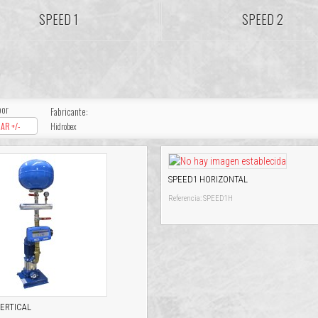
SPEED 1
SPEED 2
D
por
Fabricante:
AR +/-
Hidrobex
SPEED1 HORIZONTAL
Referencia: SPEED1H
ERTICAL