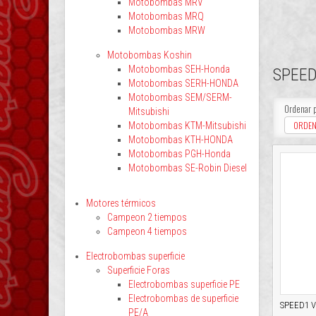
Motobombas MRV
Motobombas MRQ
Motobombas MRW
Motobombas Koshin
Motobombas SEH-Honda
SPEE
Motobombas SERH-HONDA
Motobombas SEM/SERM-
Ordenar 
Mitsubishi
ORDEN
Motobombas KTM-Mitsubishi
Motobombas KTH-HONDA
Motobombas PGH-Honda
Motobombas SE-Robin Diesel
Motores térmicos
Campeon 2 tiempos
Campeon 4 tiempos
Electrobombas superficie
Superficie Foras
Electrobombas superficie PE
Electrobombas de superficie
SPEED1 V
PE/A