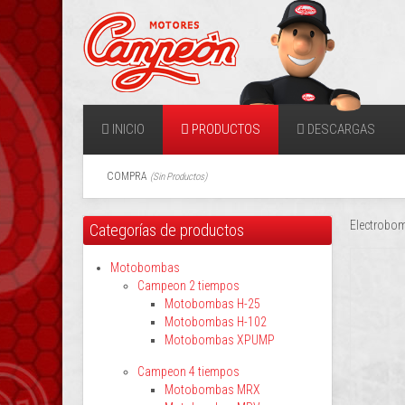
INICIO
PRODUCTOS
DESCARGAS
COMPRA
(
Sin Productos
)
Electrobom
Categorías de productos
Motobombas
Campeon 2 tiempos
Motobombas H-25
Motobombas H-102
Motobombas XPUMP
Campeon 4 tiempos
Motobombas MRX