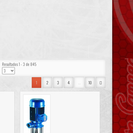
Resultados 1 - 3 de 845
1
2
3
4
...
10