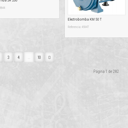
omba JA 200
 3844
Electrobomba KM 50 T
Referencia: 4594T
3
4
...
10
Página 1 de 282