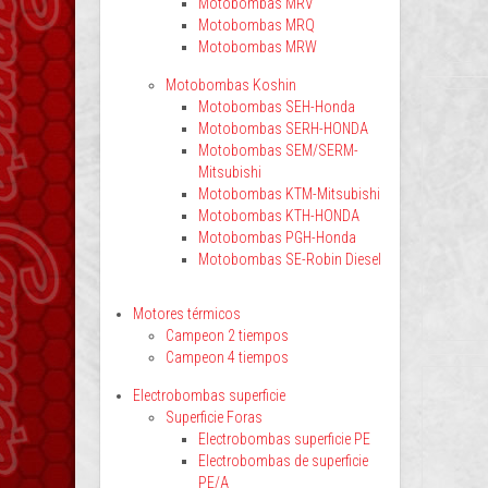
Motobombas MRV
Motobombas MRQ
Motobombas MRW
Motobombas Koshin
Motobombas SEH-Honda
Motobombas SERH-HONDA
Motobombas SEM/SERM-
Mitsubishi
Motobombas KTM-Mitsubishi
Motobombas KTH-HONDA
Motobombas PGH-Honda
Motobombas SE-Robin Diesel
Motores térmicos
Campeon 2 tiempos
Campeon 4 tiempos
Electrobombas superficie
Superficie Foras
Electrobombas superficie PE
Electrobombas de superficie
PE/A