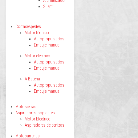
Aluminizado
Silent
Cortacespedes
Motor térmico
Autopropulsados
Empuje manual
Motor eléctrico
Autopropulsados
Empuje manual
A Bateria
Autopropulsados
Empuje manual
Motosierras
Aspiradores-soplantes
Motor Electrico
Aspiradores de cenizas
Motobarrenas