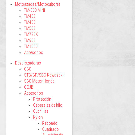
Motoazadas/Motocultores
TM-360 MINI
TM400
TM450
TM500
TM720X
TM900
TM1000
Accesorios
Desbrozadoras
CBC
STB/BP/SBC Kawasaki
SBC Motor Honda
CQJB
Accesorios
Protección
Cabezales de hilo
Cuchillas
Nylon
Redondo
Cuadrado