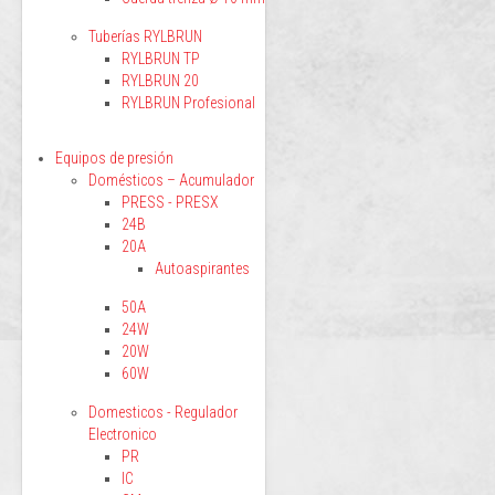
Tuberías RYLBRUN
RYLBRUN TP
RYLBRUN 20
RYLBRUN Profesional
Equipos de presión
Domésticos – Acumulador
PRESS - PRESX
24B
20A
Autoaspirantes
50A
24W
20W
60W
Domesticos - Regulador
Electronico
PR
IC