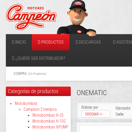
INICIO
PRODUCTOS
DESCARGAS
ASISTEN
¿QUIERE SER DISTRIBUIDOR?
COMPRA
(
Sin Productos
)
Categorías de productos
ONEMATIC
Motobombas
Ordenar por
Fabricante:
Campeon 2 tiempos
ORDENAR +/-
Coelbo
Motobombas H-25
Motobombas H-102
Motobombas XPUMP