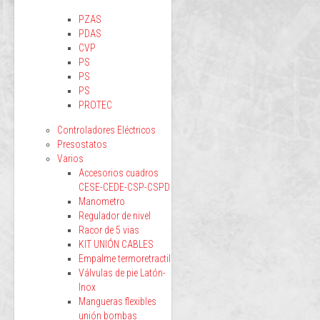
PZAS
PDAS
CVP
PS
PS
PS
PROTEC
Controladores Eléctricos
Presostatos
Varios
Accesorios cuadros
CESE-CEDE-CSP-CSPD
Manometro
Regulador de nivel
Racor de 5 vias
KIT UNIÓN CABLES
Empalme termoretractil
Válvulas de pie Latón-
Inox
Mangueras flexibles
unión bombas