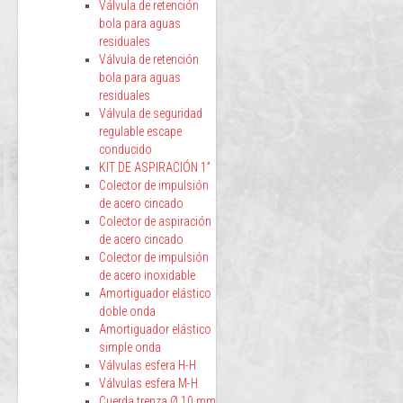
Válvula de retención
bola para aguas
residuales
Válvula de retención
bola para aguas
residuales
Válvula de seguridad
regulable escape
conducido
KIT DE ASPIRACIÓN 1”
Colector de impulsión
de acero cincado
Colector de aspiración
de acero cincado
Colector de impulsión
de acero inoxidable
Amortiguador elástico
doble onda
Amortiguador elástico
simple onda
Válvulas esfera H-H
Válvulas esfera M-H
Cuerda trenza Ø 10 mm