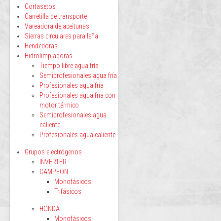
Cortasetos
Carretilla de transporte
Vareadora de aceitunas
Sierras circulares para leña
Hendedoras
Hidrolimpiadoras
Tiempo libre agua fría
Semiprofesionales agua fría
Profesionales agua fría
Profesionales agua fría con
motor térmico
Semiprofesionales agua
caliente
Profesionales agua caliente
Grupos electrógenos
INVERTER
CAMPEON
Monofásicos
Trifásicos
HONDA
Monofásicos