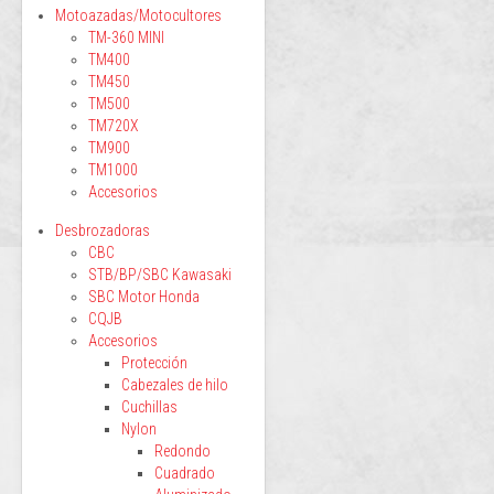
Motoazadas/Motocultores
TM-360 MINI
TM400
TM450
TM500
TM720X
TM900
TM1000
Accesorios
Desbrozadoras
CBC
STB/BP/SBC Kawasaki
SBC Motor Honda
CQJB
Accesorios
Protección
Cabezales de hilo
Cuchillas
Nylon
Redondo
Cuadrado