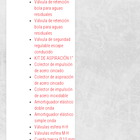
Válvula de retención
bola para aguas
residuales
Válvula de retención
bola para aguas
residuales
Válvula de seguridad
regulable escape
conducido
KIT DE ASPIRACIÓN 1”
Colector de impulsión
de acero cincado
Colector de aspiración
de acero cincado
Colector de impulsión
de acero inoxidable
Amortiguador elástico
doble onda
Amortiguador elástico
simple onda
Válvulas esfera H-H
Válvulas esfera M-H
Cuerda trenza Ø 10 mm