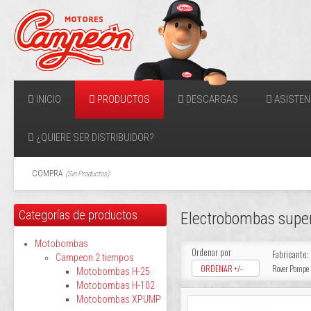
INICIO
PRODUCTOS
DESCARGAS
ASISTEN
¿QUIERE SER DISTRIBUIDOR?
COMPRA
(
Sin Productos
)
Categorías de productos
Electrobombas supe
Motobombas
Ordenar por
Fabricante:
Campeon 2 tiempos
ORDENAR +/-
Rover Pompe
Motobombas H-25
Motobombas H-102
Motobombas XPUMP