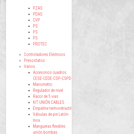
PZAS
PDAS
CVP
PS
PS
PS
PROTEC
Controladores Eléctricos
Presostatos
Varios
Accesorios cuadros
CESE-CEDE-CSP-CSPD
Manometro
Regulador de nivel
Racor de 5 vias
KIT UNIÓN CABLES
Empalme termoretractil
Válvulas de pie Latón-
Inox
Mangueras flexibles
unión bombas