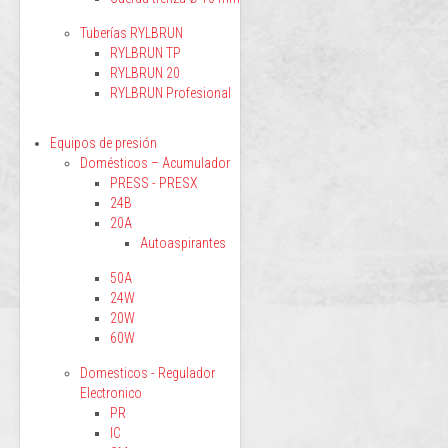
Tuberías RYLBRUN
RYLBRUN TP
RYLBRUN 20
RYLBRUN Profesional
Equipos de presión
Domésticos – Acumulador
PRESS - PRESX
24B
20A
Autoaspirantes
50A
24W
20W
60W
Domesticos - Regulador
Electronico
PR
IC