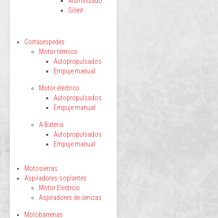
Aluminizado
Silent
Cortacespedes
Motor térmico
Autopropulsados
Empuje manual
Motor eléctrico
Autopropulsados
Empuje manual
A Bateria
Autopropulsados
Empuje manual
Motosierras
Aspiradores-soplantes
Motor Electrico
Aspiradores de cenizas
Motobarrenas