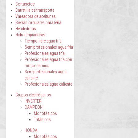
Cortasetos
Carretilla de transporte
Vareadora de aceitunas
Sierras circulares para leña
Hendedoras
Hidrolimpiadoras
Tiempo libre agua fría
Semiprofesionales agua fría
Profesionales agua fría
Profesionales agua fría con
motor térmico
Semiprofesionales agua
caliente
Profesionales agua caliente
Grupos electrógenos
INVERTER
CAMPEON
Monofásicos
Trifásicos
HONDA
Monofásicos