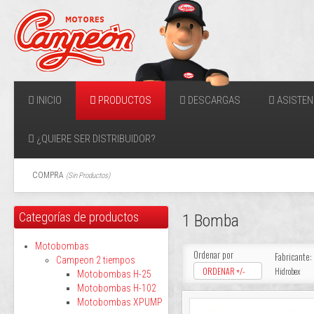
INICIO
PRODUCTOS
DESCARGAS
ASISTEN
¿QUIERE SER DISTRIBUIDOR?
COMPRA
(
Sin Productos
)
Categorías de productos
1 Bomba
Motobombas
Ordenar por
Fabricante:
Campeon 2 tiempos
ORDENAR +/-
Hidrobex
Motobombas H-25
Motobombas H-102
Motobombas XPUMP