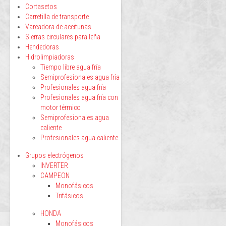
Cortasetos
Carretilla de transporte
Vareadora de aceitunas
Sierras circulares para leña
Hendedoras
Hidrolimpiadoras
Tiempo libre agua fría
Semiprofesionales agua fría
Profesionales agua fría
Profesionales agua fría con
motor térmico
Semiprofesionales agua
caliente
Profesionales agua caliente
Grupos electrógenos
INVERTER
CAMPEON
Monofásicos
Trifásicos
HONDA
Monofásicos