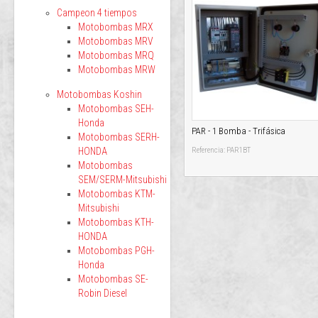
Campeon 4 tiempos
Motobombas MRX
Motobombas MRV
Motobombas MRQ
Motobombas MRW
Motobombas Koshin
Motobombas SEH-
Honda
PAR - 1 Bomba - Trifásica
Motobombas SERH-
HONDA
Referencia: PAR1BT
Motobombas
SEM/SERM-Mitsubishi
Motobombas KTM-
Mitsubishi
Motobombas KTH-
HONDA
Motobombas PGH-
Honda
Motobombas SE-
Robin Diesel