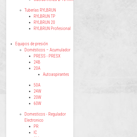
Tuberías RYLBRUN
RYLBRUN TP
RYLBRUN 20
RYLBRUN Profesional
Equipos de presión
Domésticos – Acumulador
PRESS - PRESX
24B
20A
Autoaspirantes
50A
24W
20W
60W
Domesticos - Regulador
Electronico
PR
IC