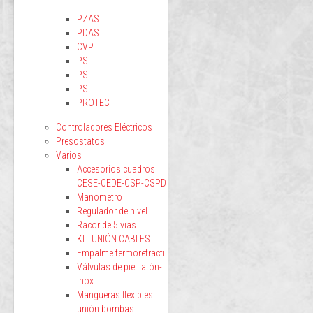
PZAS
PDAS
CVP
PS
PS
PS
PROTEC
Controladores Eléctricos
Presostatos
Varios
Accesorios cuadros
CESE-CEDE-CSP-CSPD
Manometro
Regulador de nivel
Racor de 5 vias
KIT UNIÓN CABLES
Empalme termoretractil
Válvulas de pie Latón-
Inox
Mangueras flexibles
unión bombas