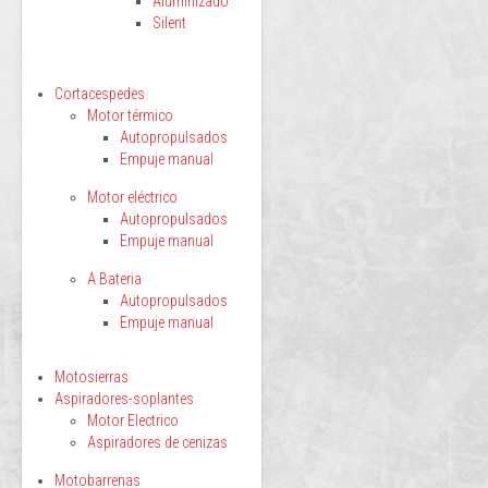
Aluminizado
Silent
Cortacespedes
Motor térmico
Autopropulsados
Empuje manual
Motor eléctrico
Autopropulsados
Empuje manual
A Bateria
Autopropulsados
Empuje manual
Motosierras
Aspiradores-soplantes
Motor Electrico
Aspiradores de cenizas
Motobarrenas