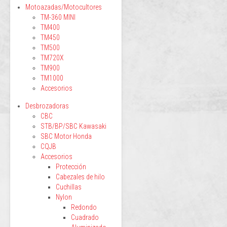
Motoazadas/Motocultores
TM-360 MINI
TM400
TM450
TM500
TM720X
TM900
TM1000
Accesorios
Desbrozadoras
CBC
STB/BP/SBC Kawasaki
SBC Motor Honda
CQJB
Accesorios
Protección
Cabezales de hilo
Cuchillas
Nylon
Redondo
Cuadrado