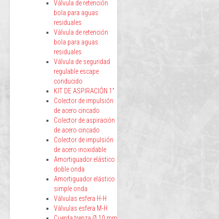
Válvula de retención
bola para aguas
residuales
Válvula de retención
bola para aguas
residuales
Válvula de seguridad
regulable escape
conducido
KIT DE ASPIRACIÓN 1”
Colector de impulsión
de acero cincado
Colector de aspiración
de acero cincado
Colector de impulsión
de acero inoxidable
Amortiguador elástico
doble onda
Amortiguador elástico
simple onda
Válvulas esfera H-H
Válvulas esfera M-H
Cuerda trenza Ø 10 mm