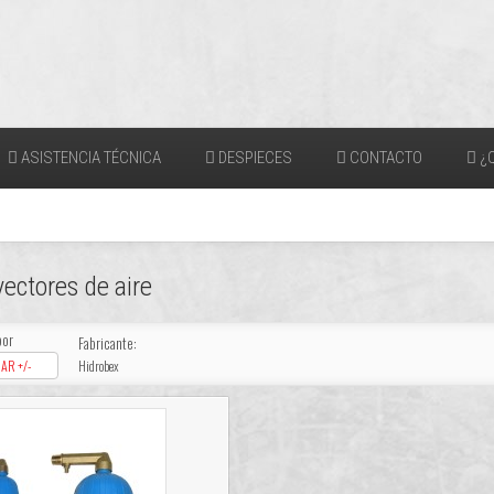
ASISTENCIA TÉCNICA
DESPIECES
CONTACTO
¿Q
yectores de aire
por
Fabricante:
AR +/-
Hidrobex