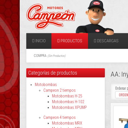
INICIO
PRODUCTOS
DESCARGAS
COMPRA
(
Sin Productos
)
Categorías de productos
AA: In
Motobombas
Ordenar 
Campeon 2 tiempos
ORDEN
Motobombas H-25
Motobombas H-102
Motobombas XPUMP
Campeon 4 tiempos
Motobombas MRX