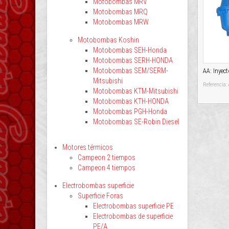
Motobombas MRV
Motobombas MRQ
Motobombas MRW
Motobombas Koshin
Motobombas SEH-Honda
Motobombas SERH-HONDA
Motobombas SEM/SERM-
AA: Inyect
Mitsubishi
Referencia:
Motobombas KTM-Mitsubishi
Motobombas KTH-HONDA
Motobombas PGH-Honda
Motobombas SE-Robin Diesel
Motores térmicos
Campeon 2 tiempos
Campeon 4 tiempos
Electrobombas superficie
Superficie Foras
Electrobombas superficie PE
Electrobombas de superficie
PE/A