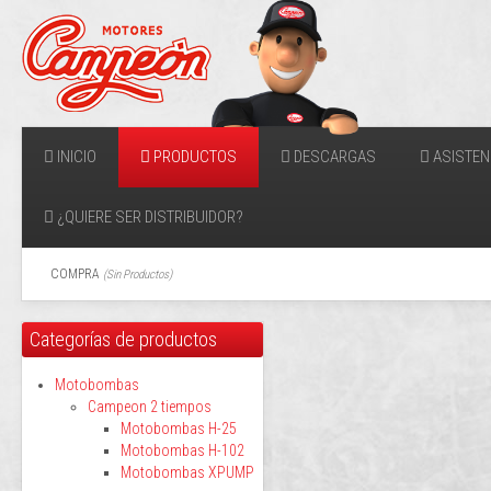
INICIO
PRODUCTOS
DESCARGAS
ASISTEN
¿QUIERE SER DISTRIBUIDOR?
COMPRA
(
Sin Productos
)
Categorías de productos
Motobombas
Campeon 2 tiempos
Motobombas H-25
Motobombas H-102
Motobombas XPUMP