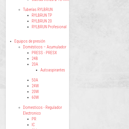
Tuberías RYLBRUN
RYLBRUN TP
RYLBRUN 20
RYLBRUN Profesional
Equipos de presión
Domésticos – Acumulador
PRESS - PRESX
24B
20A
Autoaspirantes
50A
24W
20W
60W
Domesticos - Regulador
Electronico
PR
IC