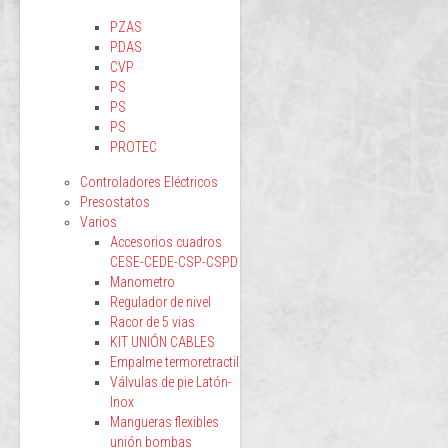
PZAS
PDAS
CVP
PS
PS
PS
PROTEC
Controladores Eléctricos
Presostatos
Varios
Accesorios cuadros
CESE-CEDE-CSP-CSPD
Manometro
Regulador de nivel
Racor de 5 vias
KIT UNIÓN CABLES
Empalme termoretractil
Válvulas de pie Latón-
Inox
Mangueras flexibles
unión bombas