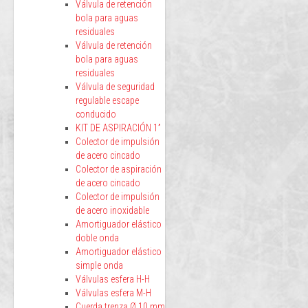
Válvula de retención
bola para aguas
residuales
Válvula de retención
bola para aguas
residuales
Válvula de seguridad
regulable escape
conducido
KIT DE ASPIRACIÓN 1”
Colector de impulsión
de acero cincado
Colector de aspiración
de acero cincado
Colector de impulsión
de acero inoxidable
Amortiguador elástico
doble onda
Amortiguador elástico
simple onda
Válvulas esfera H-H
Válvulas esfera M-H
Cuerda trenza Ø 10 mm