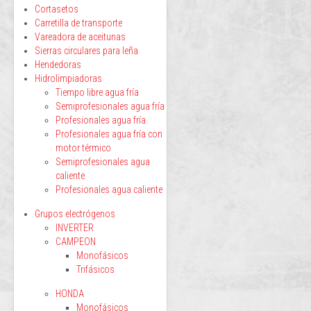
Cortasetos
Carretilla de transporte
Vareadora de aceitunas
Sierras circulares para leña
Hendedoras
Hidrolimpiadoras
Tiempo libre agua fría
Semiprofesionales agua fría
Profesionales agua fría
Profesionales agua fría con
motor térmico
Semiprofesionales agua
caliente
Profesionales agua caliente
Grupos electrógenos
INVERTER
CAMPEON
Monofásicos
Trifásicos
HONDA
Monofásicos