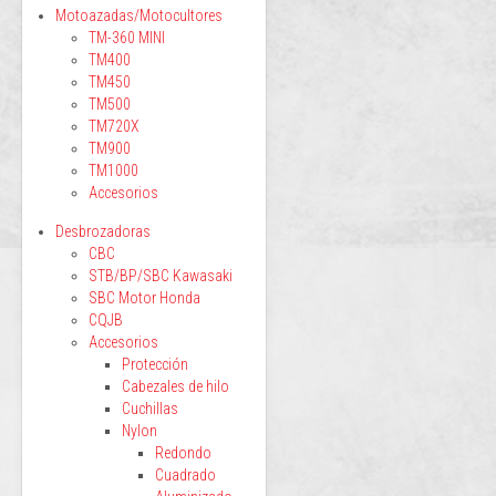
Motoazadas/Motocultores
TM-360 MINI
TM400
TM450
TM500
TM720X
TM900
TM1000
Accesorios
Desbrozadoras
CBC
STB/BP/SBC Kawasaki
SBC Motor Honda
CQJB
Accesorios
Protección
Cabezales de hilo
Cuchillas
Nylon
Redondo
Cuadrado