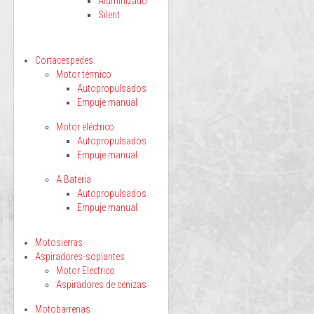
Aluminizado
Silent
Cortacespedes
Motor térmico
Autopropulsados
Empuje manual
Motor eléctrico
Autopropulsados
Empuje manual
A Bateria
Autopropulsados
Empuje manual
Motosierras
Aspiradores-soplantes
Motor Electrico
Aspiradores de cenizas
Motobarrenas