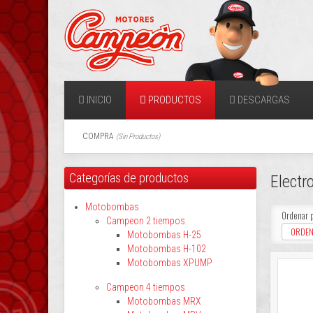
INICIO
PRODUCTOS
DESCARGAS
COMPRA
(
Sin Productos
)
Categorías de productos
Electr
Motobombas
Ordenar 
Campeon 2 tiempos
ORDEN
Motobombas H-25
Motobombas H-102
Motobombas XPUMP
Campeon 4 tiempos
Motobombas MRX