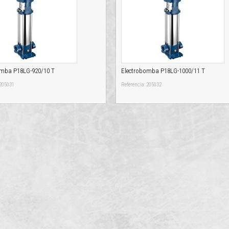
omba P18LG-920/10 T
Electrobomba P18LG-1000/11 T
 205031
Referencia: 205032