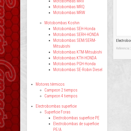
Motobombas MRV
Motobombas MRQ
Motobombas MRW
Motobombas Koshin
Motobombas SEH-Honda
Motobombas SERH-HONDA
Motobombas SEM/SERM-
Electrob
Mitsubishi
Referencia:
Motobombas KTM-Mitsubishi
Motobombas KTH-HONDA
Motobombas PGH-Honda
Motobombas SE-Robin Diesel
Motores térmicos
Campeon 2 tiempos
Campeon 4 tiempos
Electrobombas superficie
Superficie Foras
Electrobombas superficie PE
Electrobombas de superficie
PE/A