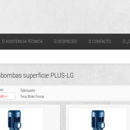
ASISTENCIA TÉCNICA
DESPIECES
CONTACTO
¿Q
obombas superficie PLUS-LG
por
Fabricante:
AR +/-
Foras Water Pumps