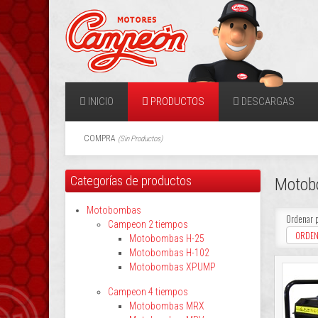
INICIO
PRODUCTOS
DESCARGAS
COMPRA
(
Sin Productos
)
Categorías de productos
Motob
Motobombas
Ordenar 
Campeon 2 tiempos
ORDEN
Motobombas H-25
Motobombas H-102
Motobombas XPUMP
Campeon 4 tiempos
Motobombas MRX