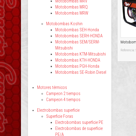
Motobombas MRV
Motobombas MRQ
Motobombas MRW
Motobombas Koshin
Motobombas SEH-Honda
Motobombas SERH-HONDA
Motobombas SEM/SERM-
Motobom
Mitsubishi
Referencia:
Motobombas KTM-Mitsubishi
Motobombas KTH-HONDA
Motobombas PGH-Honda
Motobombas SE-Robin Diesel
Motores térmicos
Campeon 2 tiempos
Campeon 4 tiempos
Electrobombas superficie
Superficie Foras
Electrobombas superficie PE
Electrobombas de superficie
PE/A