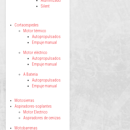
Aluminizado
Silent
Cortacespedes
Motor térmico
Autopropulsados
Empuje manual
Motor eléctrico
Autopropulsados
Empuje manual
A Bateria
Autopropulsados
Empuje manual
Motosierras
Aspiradores-soplantes
Motor Electrico
Aspiradores de cenizas
Motobarrenas