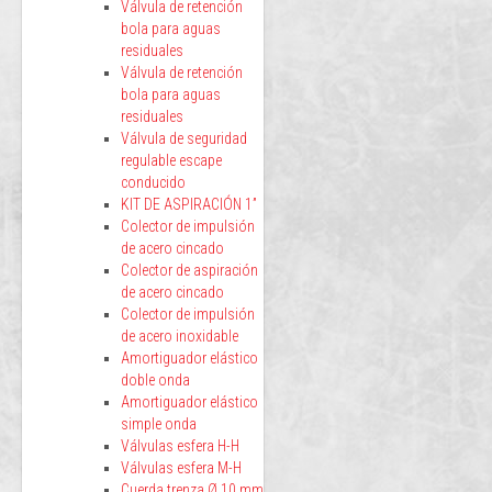
Válvula de retención
bola para aguas
residuales
Válvula de retención
bola para aguas
residuales
Válvula de seguridad
regulable escape
conducido
KIT DE ASPIRACIÓN 1”
Colector de impulsión
de acero cincado
Colector de aspiración
de acero cincado
Colector de impulsión
de acero inoxidable
Amortiguador elástico
doble onda
Amortiguador elástico
simple onda
Válvulas esfera H-H
Válvulas esfera M-H
Cuerda trenza Ø 10 mm