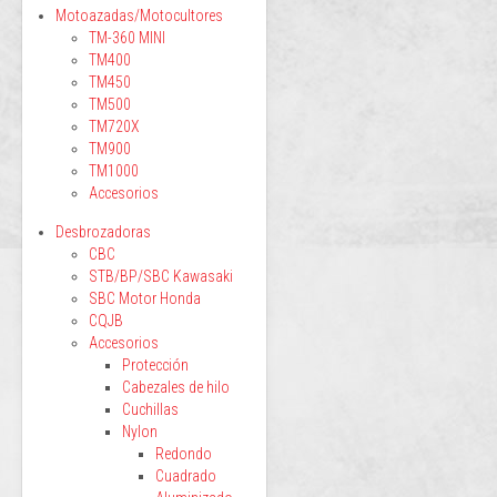
Motoazadas/Motocultores
TM-360 MINI
TM400
TM450
TM500
TM720X
TM900
TM1000
Accesorios
Desbrozadoras
CBC
STB/BP/SBC Kawasaki
SBC Motor Honda
CQJB
Accesorios
Protección
Cabezales de hilo
Cuchillas
Nylon
Redondo
Cuadrado