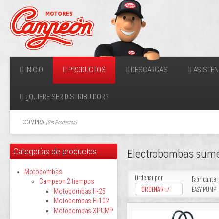
INICIO
PRODUCTOS
DESCARGAS
ASISTEN
¿QUIERE SER DISTRIBUIDOR?
COMPRA
(
Sin Productos
)
Categorías de productos
Electrobombas sum
Motobombas
Ordenar por
Fabricante:
Campeon 2 tiempos
ORDENAR +/-
EASY PUMP
Motobombas H-25
Motobombas H-102
Motobombas XPUMP