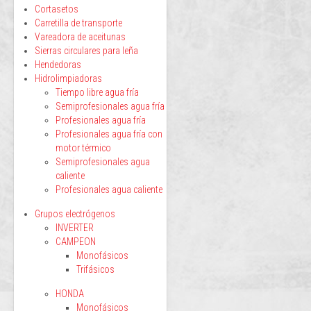
Cortasetos
Carretilla de transporte
Vareadora de aceitunas
Sierras circulares para leña
Hendedoras
Hidrolimpiadoras
Tiempo libre agua fría
Semiprofesionales agua fría
Profesionales agua fría
Profesionales agua fría con
motor térmico
Semiprofesionales agua
caliente
Profesionales agua caliente
Grupos electrógenos
INVERTER
CAMPEON
Monofásicos
Trifásicos
HONDA
Monofásicos