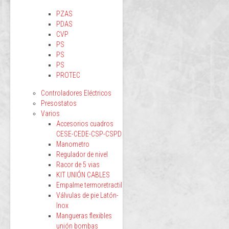
PZAS
PDAS
CVP
PS
PS
PS
PROTEC
Controladores Eléctricos
Presostatos
Varios
Accesorios cuadros
CESE-CEDE-CSP-CSPD
Manometro
Regulador de nivel
Racor de 5 vias
KIT UNIÓN CABLES
Empalme termoretractil
Válvulas de pie Latón-
Inox
Mangueras flexibles
unión bombas