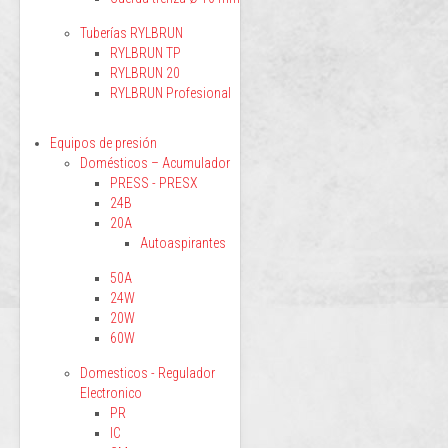
Tuberías RYLBRUN
RYLBRUN TP
RYLBRUN 20
RYLBRUN Profesional
Equipos de presión
Domésticos – Acumulador
PRESS - PRESX
24B
20A
Autoaspirantes
50A
24W
20W
60W
Domesticos - Regulador
Electronico
PR
IC