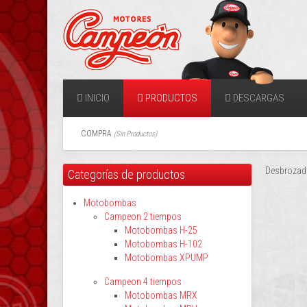
INICIO
PRODUCTOS
DESCARGAS
COMPRA
(
Sin Productos
)
Desbrozado
Categorías de productos
Motobombas
Campeon 2 tiempos
Motobombas H-25
Motobombas H-102
Motobombas XPUMP
Campeon 4 tiempos
Motobombas MRX