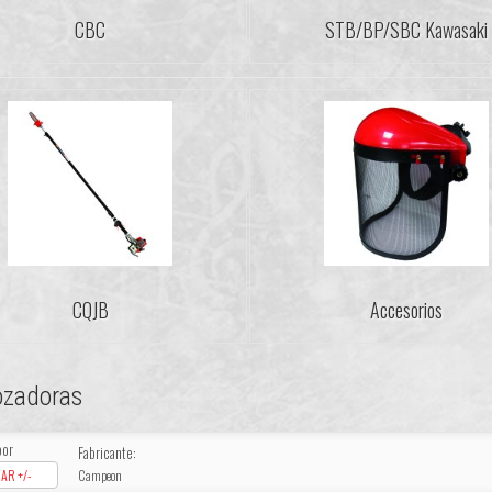
CBC
STB/BP/SBC Kawasaki
CQJB
Accesorios
ozadoras
por
Fabricante:
AR +/-
Campeon