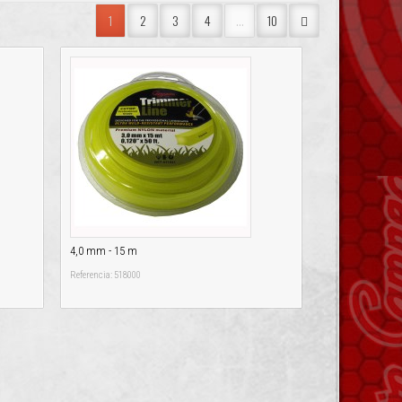
1
2
3
4
...
10
4,0 mm - 15 m
Referencia: 518000