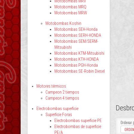
Motobombas MRV
Motobombas MRQ
Motobombas MRW
Motobombas Koshin
Motobombas SEH-Honda
Motobombas SERH-HONDA
Motobombas SEM/SERM-
Mitsubishi
Motobombas KTM-Mitsubishi
Motobombas KTH-HONDA
Motobombas PGH-Honda
Motobombas SE-Robin Diesel
Motores térmicos
Campeon 2 tiempos
Campeon 4 tiempos
Desbr
Electrobombas superficie
Superficie Foras
Electrobombas superficie PE
Ordenar 
Electrobombas de superficie
ORDEN
PE/A