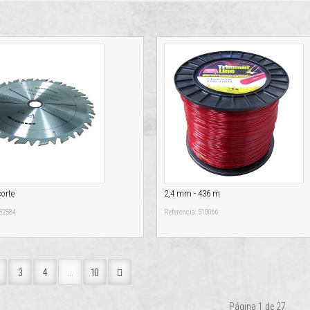
corte
2,4 mm - 436 m
 32584
Referencia: 510066
3
4
...
10
Página 1 de 27