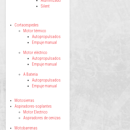
Aluminizado
Silent
Cortacespedes
Motor térmico
Autopropulsados
Empuje manual
Motor eléctrico
Autopropulsados
Empuje manual
A Bateria
Autopropulsados
Empuje manual
Motosierras
Aspiradores-soplantes
Motor Electrico
Aspiradores de cenizas
Motobarrenas