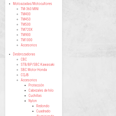
Motoazadas/Motocultores
TM-360 MINI
TM400
TM450
TM500
TM720X
TM900
TM1000
Accesorios
Desbrozadoras
CBC
STB/BP/SBC Kawasaki
SBC Motor Honda
CQJB
Accesorios
Protección
Cabezales de hilo
Cuchillas
Nylon
Redondo
Cuadrado