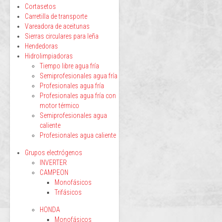
Cortasetos
Carretilla de transporte
Vareadora de aceitunas
Sierras circulares para leña
Hendedoras
Hidrolimpiadoras
Tiempo libre agua fría
Semiprofesionales agua fría
Profesionales agua fría
Profesionales agua fría con
motor térmico
Semiprofesionales agua
caliente
Profesionales agua caliente
Grupos electrógenos
INVERTER
CAMPEON
Monofásicos
Trifásicos
HONDA
Monofásicos