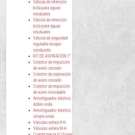
Válvula de retención
bola para aguas
residuales
Válvula de retención
bola para aguas
residuales
Válvula de seguridad
regulable escape
conducido
KIT DE ASPIRACIÓN 1”
Colector de impulsión
de acero cincado
Colector de aspiración
de acero cincado
Colector de impulsión
de acero inoxidable
Amortiguador elástico
doble onda
Amortiguador elástico
simple onda
Válvulas esfera H-H
Válvulas esfera M-H
Cuerda trenza Ø 10 mm