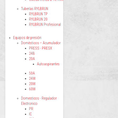
Tuberías RYLBRUN
RYLBRUN TP
RYLBRUN 20
RYLBRUN Profesional
Equipos de presión
Domésticos – Acumulador
PRESS - PRESX
24B
20A
Autoaspirantes
50A
24W
20W
60W
Domesticos - Regulador
Electronico
PR
IC