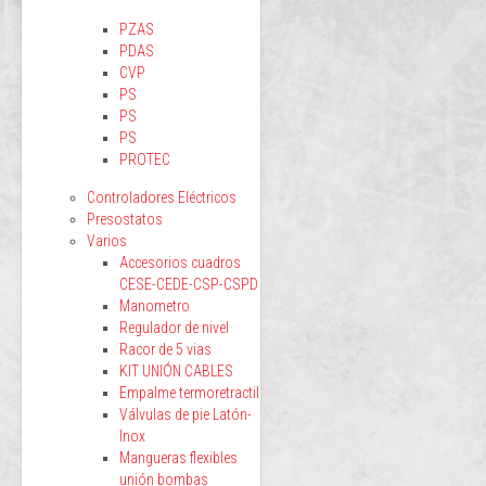
PZAS
PDAS
CVP
PS
PS
PS
PROTEC
Controladores Eléctricos
Presostatos
Varios
Accesorios cuadros
CESE-CEDE-CSP-CSPD
Manometro
Regulador de nivel
Racor de 5 vias
KIT UNIÓN CABLES
Empalme termoretractil
Válvulas de pie Latón-
Inox
Mangueras flexibles
unión bombas