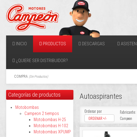
INICIO
PRODUCTOS
DESCARGAS
ASISTEN
¿QUIERE SER DISTRIBUIDOR?
COMPRA
(
Sin Productos
)
Categorías de productos
Autoaspirantes
Motobombas
Ordenar por
Fabricante:
Campeon 2 tiempos
ORDENAR +/-
Campeon
Motobombas H-25
Motobombas H-102
Motobombas XPUMP