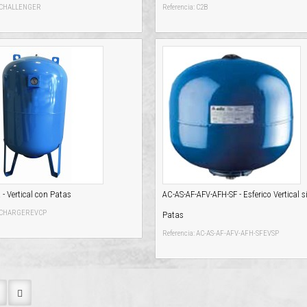
: CHALLENGER
Referencia: C2B
 Vertical con Patas
AC-AS-AF-AFV-AFH-SF - Esferico Vertical s
a: CHARGEREVCP
Patas
Referencia: AC-AS-AF-AFV-AFH-SFEVSP