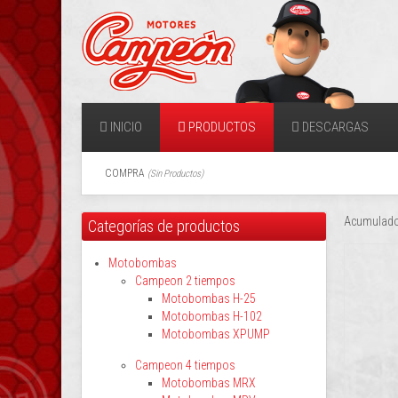
INICIO
PRODUCTOS
DESCARGAS
COMPRA
(
Sin Productos
)
Acumulado
Categorías de productos
Motobombas
Campeon 2 tiempos
Motobombas H-25
Motobombas H-102
Motobombas XPUMP
Campeon 4 tiempos
Motobombas MRX