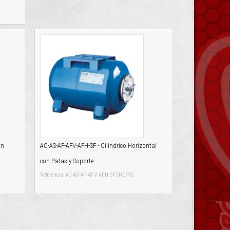
in
AC-AS-AF-AFV-AFH-SF - Cilindrico Horizontal
con Patas y Soporte
Referencia: AC-AS-AF-AFV-AFH-SFCHCPYS