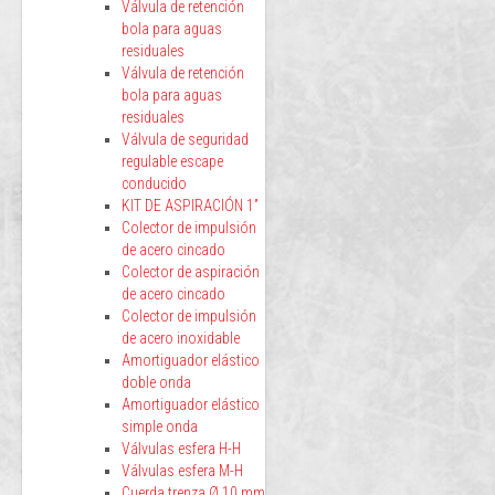
Válvula de retención
bola para aguas
residuales
Válvula de retención
bola para aguas
residuales
Válvula de seguridad
regulable escape
conducido
KIT DE ASPIRACIÓN 1”
Colector de impulsión
de acero cincado
Colector de aspiración
de acero cincado
Colector de impulsión
de acero inoxidable
Amortiguador elástico
doble onda
Amortiguador elástico
simple onda
Válvulas esfera H-H
Válvulas esfera M-H
Cuerda trenza Ø 10 mm