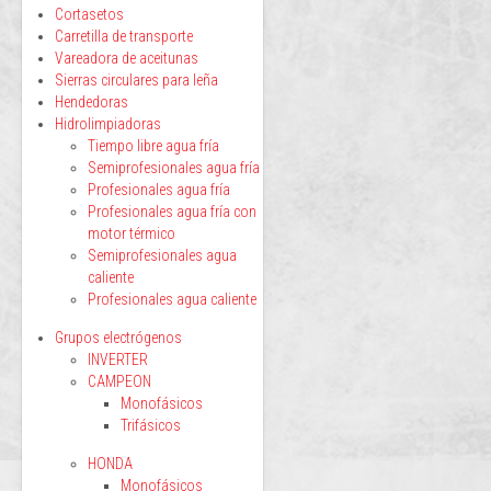
Cortasetos
Carretilla de transporte
Vareadora de aceitunas
Sierras circulares para leña
Hendedoras
Hidrolimpiadoras
Tiempo libre agua fría
Semiprofesionales agua fría
Profesionales agua fría
Profesionales agua fría con
motor térmico
Semiprofesionales agua
caliente
Profesionales agua caliente
Grupos electrógenos
INVERTER
CAMPEON
Monofásicos
Trifásicos
HONDA
Monofásicos