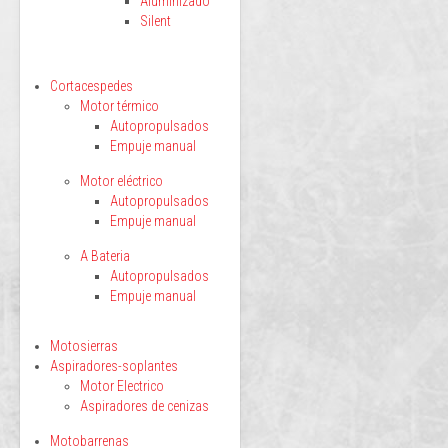
Aluminizado
Silent
Cortacespedes
Motor térmico
Autopropulsados
Empuje manual
Motor eléctrico
Autopropulsados
Empuje manual
A Bateria
Autopropulsados
Empuje manual
Motosierras
Aspiradores-soplantes
Motor Electrico
Aspiradores de cenizas
Motobarrenas