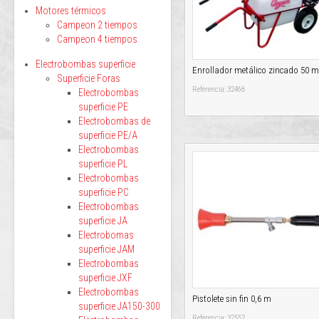
Motores térmicos
Campeon 2 tiempos
Campeon 4 tiempos
Electrobombas superficie
Enrollador metálico zincado 50 m
Superficie Foras
Referencia: 32468
Electrobombas
superficie PE
Electrobombas de
superficie PE/A
Electrobombas
superficie PL
Electrobombas
superficie PC
Electrobombas
superficie JA
Electrobomas
superficie JAM
Electrobombas
superficie JXF
Electrobombas
Pistolete sin fin 0,6 m
superficie JA150-300
Referencia: 32552