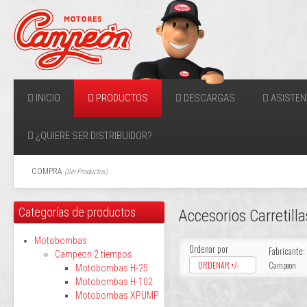
INICIO
PRODUCTOS
DESCARGAS
ASISTEN
¿QUIERE SER DISTRIBUIDOR?
COMPRA
(
Sin Productos
)
Categorías de productos
Accesorios Carretill
Motobombas
Ordenar por
Fabricante:
Campeon 2 tiempos
ORDENAR +/-
Campeon
Motobombas H-25
Motobombas H-102
Motobombas XPUMP