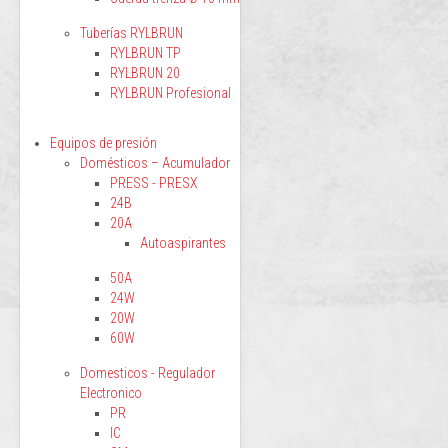
Tuberías RYLBRUN
RYLBRUN TP
RYLBRUN 20
RYLBRUN Profesional
Equipos de presión
Domésticos – Acumulador
PRESS - PRESX
24B
20A
Autoaspirantes
50A
24W
20W
60W
Domesticos - Regulador
Electronico
PR
IC