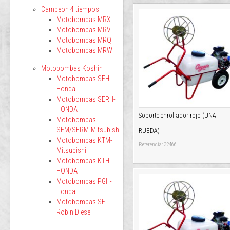
Campeon 4 tiempos
Motobombas MRX
Motobombas MRV
Motobombas MRQ
Motobombas MRW
Motobombas Koshin
Motobombas SEH-
Honda
Motobombas SERH-
HONDA
Soporte enrollador rojo (UNA
Motobombas
SEM/SERM-Mitsubishi
RUEDA)
Motobombas KTM-
Referencia: 32466
Mitsubishi
Motobombas KTH-
HONDA
Motobombas PGH-
Honda
Motobombas SE-
Robin Diesel