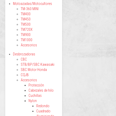
Motoazadas/Motocultores
TM-360 MINI
TM400
TM450
TM500
TM720X
TM900
TM1000
Accesorios
Desbrozadoras
CBC
STB/BP/SBC Kawasaki
SBC Motor Honda
CQJB
Accesorios
Protección
Cabezales de hilo
Cuchillas
Nylon
Redondo
Cuadrado