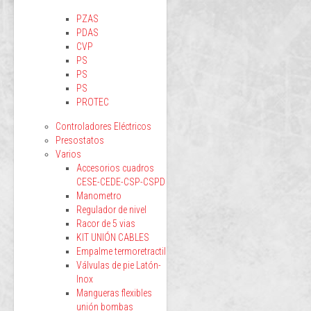
PZAS
PDAS
CVP
PS
PS
PS
PROTEC
Controladores Eléctricos
Presostatos
Varios
Accesorios cuadros
CESE-CEDE-CSP-CSPD
Manometro
Regulador de nivel
Racor de 5 vias
KIT UNIÓN CABLES
Empalme termoretractil
Válvulas de pie Latón-
Inox
Mangueras flexibles
unión bombas