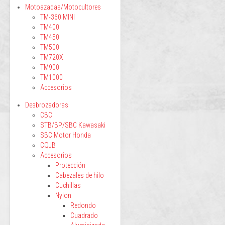
Motoazadas/Motocultores
TM-360 MINI
TM400
TM450
TM500
TM720X
TM900
TM1000
Accesorios
Desbrozadoras
CBC
STB/BP/SBC Kawasaki
SBC Motor Honda
CQJB
Accesorios
Protección
Cabezales de hilo
Cuchillas
Nylon
Redondo
Cuadrado