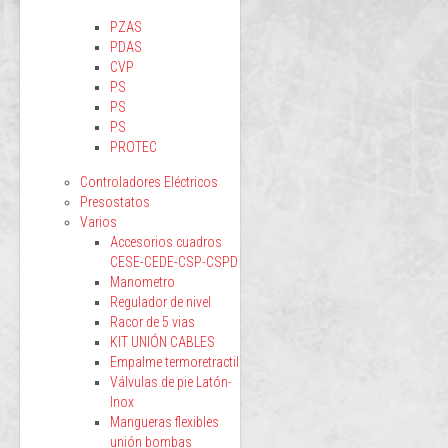
PZAS
PDAS
CVP
PS
PS
PS
PROTEC
Controladores Eléctricos
Presostatos
Varios
Accesorios cuadros
CESE-CEDE-CSP-CSPD
Manometro
Regulador de nivel
Racor de 5 vias
KIT UNIÓN CABLES
Empalme termoretractil
Válvulas de pie Latón-
Inox
Mangueras flexibles
unión bombas