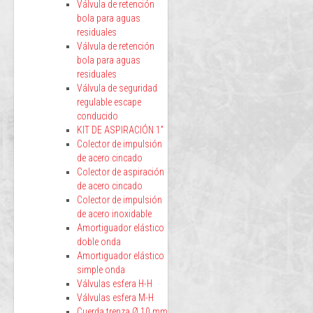
Válvula de retención
bola para aguas
residuales
Válvula de retención
bola para aguas
residuales
Válvula de seguridad
regulable escape
conducido
KIT DE ASPIRACIÓN 1”
Colector de impulsión
de acero cincado
Colector de aspiración
de acero cincado
Colector de impulsión
de acero inoxidable
Amortiguador elástico
doble onda
Amortiguador elástico
simple onda
Válvulas esfera H-H
Válvulas esfera M-H
Cuerda trenza Ø 10 mm