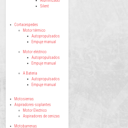
Aluminizado
Silent
Cortacespedes
Motor térmico
Autopropulsados
Empuje manual
Motor eléctrico
Autopropulsados
Empuje manual
A Bateria
Autopropulsados
Empuje manual
Motosierras
Aspiradores-soplantes
Motor Electrico
Aspiradores de cenizas
Motobarrenas