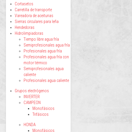
Cortasetos
Carretilla de transporte
Vareadora de aceitunas
Sierras circulares para leña
Hendedoras
Hidrolimpiadoras
Tiempo libre agua fría
Semiprofesionales agua fría
Profesionales agua fría
Profesionales agua fría con
motor térmico
Semiprofesionales agua
caliente
Profesionales agua caliente
Grupos electrógenos
INVERTER
CAMPEON
Monofásicos
Trifásicos
HONDA
Monofásicos