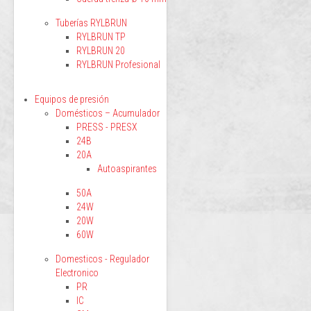
Tuberías RYLBRUN
RYLBRUN TP
RYLBRUN 20
RYLBRUN Profesional
Equipos de presión
Domésticos – Acumulador
PRESS - PRESX
24B
20A
Autoaspirantes
50A
24W
20W
60W
Domesticos - Regulador
Electronico
PR
IC