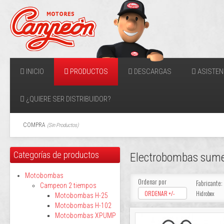
INICIO
PRODUCTOS
DESCARGAS
ASISTEN
¿QUIERE SER DISTRIBUIDOR?
COMPRA
(
Sin Productos
)
Categorías de productos
Electrobombas sum
Motobombas
Ordenar por
Fabricante:
Campeon 2 tiempos
ORDENAR +/-
Hidrobex
Motobombas H-25
Motobombas H-102
Motobombas XPUMP