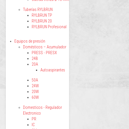
Tuberías RYLBRUN
RYLBRUN TP
RYLBRUN 20
RYLBRUN Profesional
Equipos de presión
Domésticos – Acumulador
PRESS - PRESX
24B
20A
Autoaspirantes
50A
24W
20W
60W
Domesticos - Regulador
Electronico
PR
IC