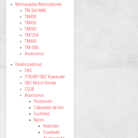
Motoazadas/Motocultores
TM-360 MINI
TM400
TM450
TM500
TM720X
TM900
TM1000
Accesorios
Desbrozadoras
CBC
STB/BP/SBC Kawasaki
SBC Motor Honda
CQJB
Accesorios
Protección
Cabezales de hilo
Cuchillas
Nylon
Redondo
Cuadrado