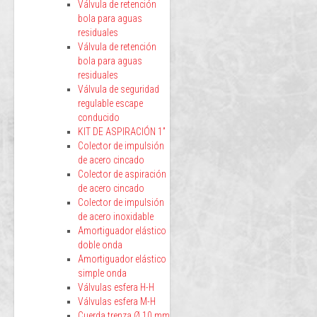
Válvula de retención
bola para aguas
residuales
Válvula de retención
bola para aguas
residuales
Válvula de seguridad
regulable escape
conducido
KIT DE ASPIRACIÓN 1”
Colector de impulsión
de acero cincado
Colector de aspiración
de acero cincado
Colector de impulsión
de acero inoxidable
Amortiguador elástico
doble onda
Amortiguador elástico
simple onda
Válvulas esfera H-H
Válvulas esfera M-H
Cuerda trenza Ø 10 mm