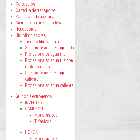
Cortasetos
Carretilla de transporte
Vareadora de aceitunas
Sierras circulares para leña
Hendedoras
Hidrolimpiadoras
Tiempo libre agua fría
Semiprofesionales agua fría
Profesionales agua fría
Profesionales agua fría con
motor térmico
Semiprofesionales agua
caliente
Profesionales agua caliente
Grupos electrógenos
INVERTER
CAMPEON
Monofásicos
Trifásicos
HONDA
Monofásicos