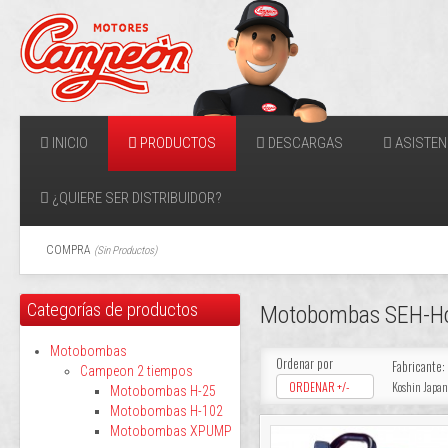
INICIO
PRODUCTOS
DESCARGAS
ASISTEN
¿QUIERE SER DISTRIBUIDOR?
COMPRA
(
Sin Productos
)
Categorías de productos
Motobombas SEH-H
Motobombas
Ordenar por
Fabricante:
Campeon 2 tiempos
ORDENAR +/-
Koshin Japan
Motobombas H-25
Motobombas H-102
Motobombas XPUMP