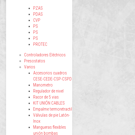
PZAS
PDAS
CVP
PS
PS
PS
PROTEC
Controladores Eléctricos
Presostatos
Varios
Accesorios cuadros
CESE-CEDE-CSP-CSPD
Manometro
Regulador de nivel
Racor de 5 vias
KIT UNIÓN CABLES
Empalme termoretractil
Válvulas de pie Latón-
Inox
Mangueras flexibles
unión bombas