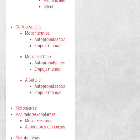
Aluminizado
Silent
Cortacespedes
Motor térmico
Autopropulsados
Empuje manual
Motor eléctrico
Autopropulsados
Empuje manual
A Bateria
Autopropulsados
Empuje manual
Motosierras
Aspiradores-soplantes
Motor Electrico
Aspiradores de cenizas
Motobarrenas