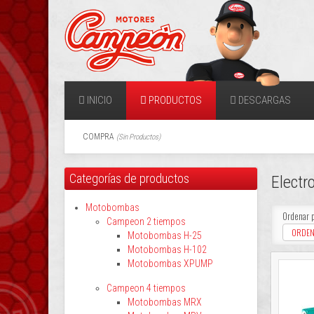
INICIO
PRODUCTOS
DESCARGAS
COMPRA
(
Sin Productos
)
Categorías de productos
Electr
Motobombas
Ordenar 
Campeon 2 tiempos
ORDEN
Motobombas H-25
Motobombas H-102
Motobombas XPUMP
Campeon 4 tiempos
Motobombas MRX