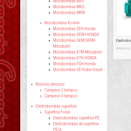
Motobombas MRV
Motobombas MRQ
Motobombas MRW
Motobombas Koshin
Motobombas SEH-Honda
Motobombas SERH-HONDA
Motobombas SEM/SERM-
Electrob
Mitsubishi
Referencia:
Motobombas KTM-Mitsubishi
Motobombas KTH-HONDA
Motobombas PGH-Honda
Motobombas SE-Robin Diesel
Motores térmicos
Campeon 2 tiempos
Campeon 4 tiempos
Electrobombas superficie
Superficie Foras
Electrobombas superficie PE
Electrobombas de superficie
PE/A