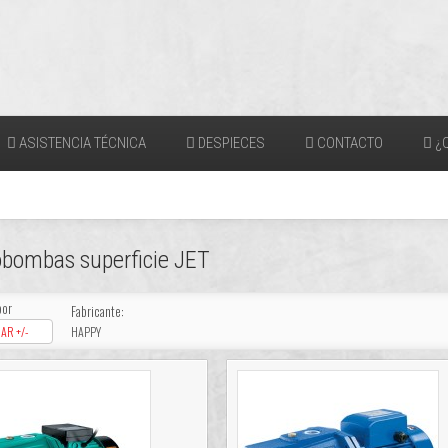
ASISTENCIA TÉCNICA
DESPIECES
CONTACTO
¿Q
obombas superficie JET
por
Fabricante:
AR +/-
HAPPY