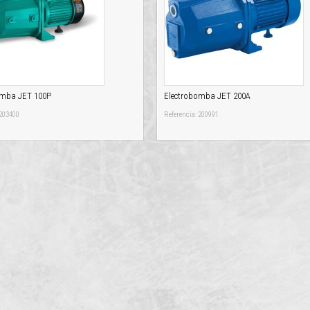
omba JET 100P
Electrobomba JET 200A
 203400
Referencia: 200991