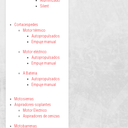
Aluminizado
Silent
Cortacespedes
Motor térmico
Autopropulsados
Empuje manual
Motor eléctrico
Autopropulsados
Empuje manual
A Bateria
Autopropulsados
Empuje manual
Motosierras
Aspiradores-soplantes
Motor Electrico
Aspiradores de cenizas
Motobarrenas