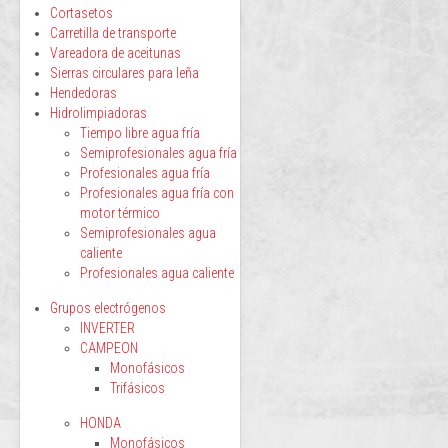
Cortasetos
Carretilla de transporte
Vareadora de aceitunas
Sierras circulares para leña
Hendedoras
Hidrolimpiadoras
Tiempo libre agua fría
Semiprofesionales agua fría
Profesionales agua fría
Profesionales agua fría con
motor térmico
Semiprofesionales agua
caliente
Profesionales agua caliente
Grupos electrógenos
INVERTER
CAMPEON
Monofásicos
Trifásicos
HONDA
Monofásicos