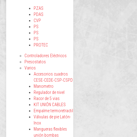
PZAS
PDAS
CVP
PS
PS
PS
PROTEC
Controladores Eléctricos
Presostatos
Varios
Accesorios cuadros
CESE-CEDE-CSP-CSPD
Manometro
Regulador de nivel
Racor de 5 vias
KIT UNIÓN CABLES
Empalme termoretractil
Válvulas de pie Latón-
Inox
Mangueras flexibles
unión bombas