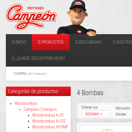
INICIO
PRODUCTOS
DESCARGAS
ASISTEN
¿QUIERE SER DISTRIBUIDOR?
COMPRA
(
Sin Productos
)
Categorías de productos
4 Bombas
Motobombas
Ordenar por
Fabricante:
Campeon 2 tiempos
ORDENAR +/-
Hidrobex
Motobombas H-25
Motobombas H-102
Motobombas XPUMP