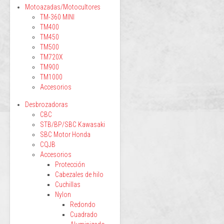
Motoazadas/Motocultores
TM-360 MINI
TM400
TM450
TM500
TM720X
TM900
TM1000
Accesorios
Desbrozadoras
CBC
STB/BP/SBC Kawasaki
SBC Motor Honda
CQJB
Accesorios
Protección
Cabezales de hilo
Cuchillas
Nylon
Redondo
Cuadrado