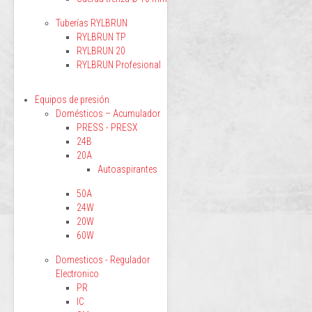
Tuberías RYLBRUN
RYLBRUN TP
RYLBRUN 20
RYLBRUN Profesional
Equipos de presión
Domésticos – Acumulador
PRESS - PRESX
24B
20A
Autoaspirantes
50A
24W
20W
60W
Domesticos - Regulador
Electronico
PR
IC