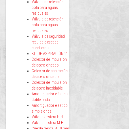
Válvula de retención
bola para aguas
residuales
Válvula de retención
bola para aguas
residuales
Válvula de seguridad
regulable escape
conducido
KIT DE ASPIRACIÓN 1”
Colector de impulsión
de acero cincado
Colector de aspiración
de acero cincado
Colector de impulsión
de acero inoxidable
Amortiguador elástico
doble onda
Amortiguador elástico
simple onda
Válvulas esfera H-H
Válvulas esfera M-H
Cuerda trenza Ø 10 mm