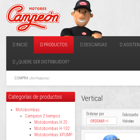
INICIO
PRODUCTOS
DESCARGAS
ASISTEN
¿QUIERE SER DISTRIBUIDOR?
COMPRA
(
Sin Productos
)
Categorías de productos
Vertical
Motobombas
Ordenar por
Fabricante:
Campeon 2 tiempos
ORDENAR +/-
Hidrobex
Motobombas H-25
Motobombas H-102
Motobombas XPUMP