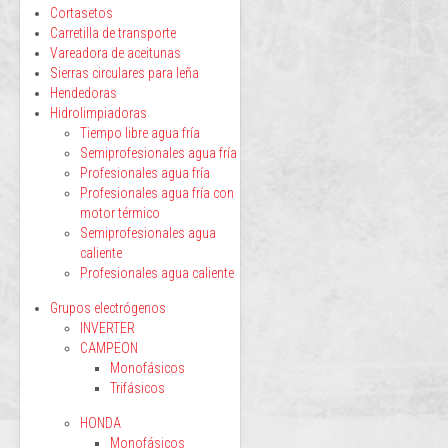
Cortasetos
Carretilla de transporte
Vareadora de aceitunas
Sierras circulares para leña
Hendedoras
Hidrolimpiadoras
Tiempo libre agua fría
Semiprofesionales agua fría
Profesionales agua fría
Profesionales agua fría con
motor térmico
Semiprofesionales agua
caliente
Profesionales agua caliente
Grupos electrógenos
INVERTER
CAMPEON
Monofásicos
Trifásicos
HONDA
Monofásicos