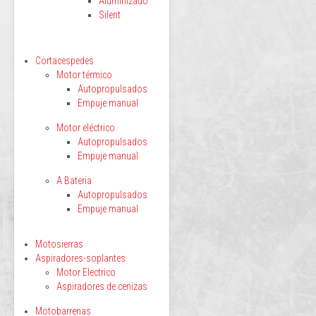
Aluminizado
Silent
Cortacespedes
Motor térmico
Autopropulsados
Empuje manual
Motor eléctrico
Autopropulsados
Empuje manual
A Bateria
Autopropulsados
Empuje manual
Motosierras
Aspiradores-soplantes
Motor Electrico
Aspiradores de cenizas
Motobarrenas