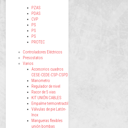
PZAS
PDAS
CVP
PS
PS
PS
PROTEC
Controladores Eléctricos
Presostatos
Varios
Accesorios cuadros
CESE-CEDE-CSP-CSPD
Manometro
Regulador de nivel
Racor de 5 vias
KIT UNIÓN CABLES
Empalme termoretractil
Válvulas de pie Latón-
Inox
Mangueras flexibles
unión bombas