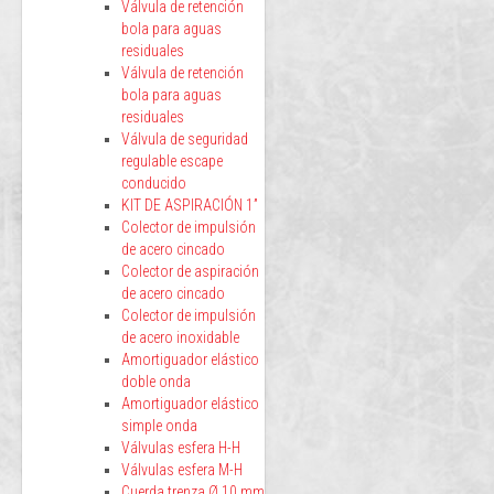
Válvula de retención
bola para aguas
residuales
Válvula de retención
bola para aguas
residuales
Válvula de seguridad
regulable escape
conducido
KIT DE ASPIRACIÓN 1”
Colector de impulsión
de acero cincado
Colector de aspiración
de acero cincado
Colector de impulsión
de acero inoxidable
Amortiguador elástico
doble onda
Amortiguador elástico
simple onda
Válvulas esfera H-H
Válvulas esfera M-H
Cuerda trenza Ø 10 mm