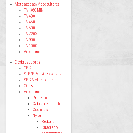
Motoazadas/Motocultores
TM-360 MINI
TM400
TM450
TM500
TM720X
TM900
TM1000
Accesorios
Desbrozadoras
CBC
STB/BP/SBC Kawasaki
SBC Motor Honda
CQJB
Accesorios
Protección
Cabezales de hilo
Cuchillas
Nylon
Redondo
Cuadrado