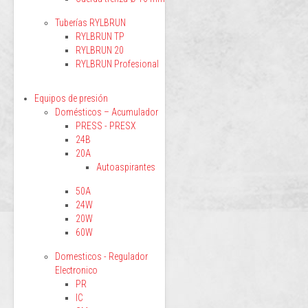
Tuberías RYLBRUN
RYLBRUN TP
RYLBRUN 20
RYLBRUN Profesional
Equipos de presión
Domésticos – Acumulador
PRESS - PRESX
24B
20A
Autoaspirantes
50A
24W
20W
60W
Domesticos - Regulador
Electronico
PR
IC