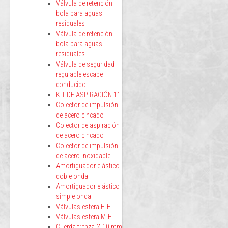
Válvula de retención
bola para aguas
residuales
Válvula de retención
bola para aguas
residuales
Válvula de seguridad
regulable escape
conducido
KIT DE ASPIRACIÓN 1”
Colector de impulsión
de acero cincado
Colector de aspiración
de acero cincado
Colector de impulsión
de acero inoxidable
Amortiguador elástico
doble onda
Amortiguador elástico
simple onda
Válvulas esfera H-H
Válvulas esfera M-H
Cuerda trenza Ø 10 mm