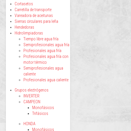
Cortasetos
Carretilla de transporte
Vareadora de aceitunas
Sierras circulares para leña
Hendedoras
Hidrolimpiadoras
Tiempo libre agua fría
Semiprofesionales agua fría
Profesionales agua fría
Profesionales agua fría con
motor térmico
Semiprofesionales agua
caliente
Profesionales agua caliente
Grupos electrógenos
INVERTER
CAMPEON
Monofásicos
Trifásicos
HONDA
Monofásicos