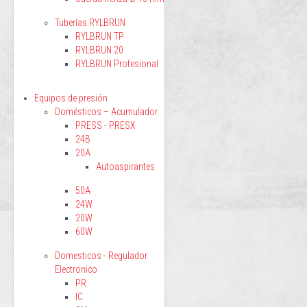
Tuberías RYLBRUN
RYLBRUN TP
RYLBRUN 20
RYLBRUN Profesional
Equipos de presión
Domésticos – Acumulador
PRESS - PRESX
24B
20A
Autoaspirantes
50A
24W
20W
60W
Domesticos - Regulador
Electronico
PR
IC