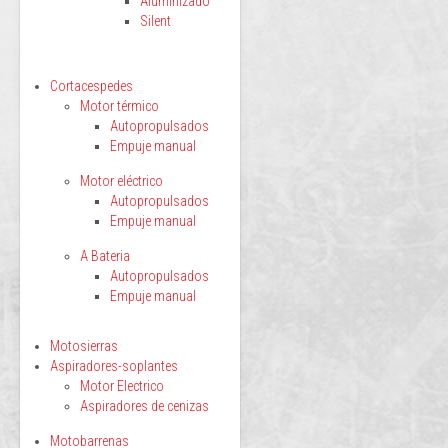
Aluminizado
Silent
Cortacespedes
Motor térmico
Autopropulsados
Empuje manual
Motor eléctrico
Autopropulsados
Empuje manual
A Bateria
Autopropulsados
Empuje manual
Motosierras
Aspiradores-soplantes
Motor Electrico
Aspiradores de cenizas
Motobarrenas