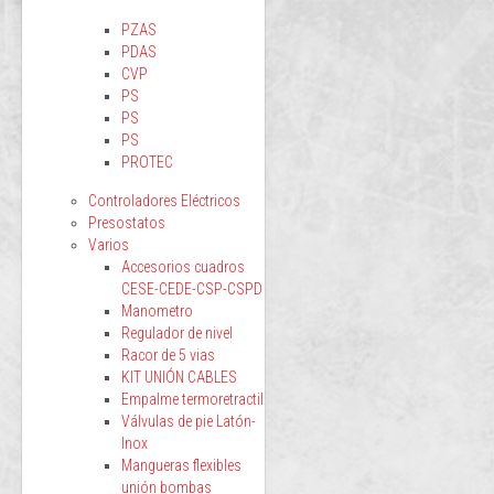
PZAS
PDAS
CVP
PS
PS
PS
PROTEC
Controladores Eléctricos
Presostatos
Varios
Accesorios cuadros
CESE-CEDE-CSP-CSPD
Manometro
Regulador de nivel
Racor de 5 vias
KIT UNIÓN CABLES
Empalme termoretractil
Válvulas de pie Latón-
Inox
Mangueras flexibles
unión bombas