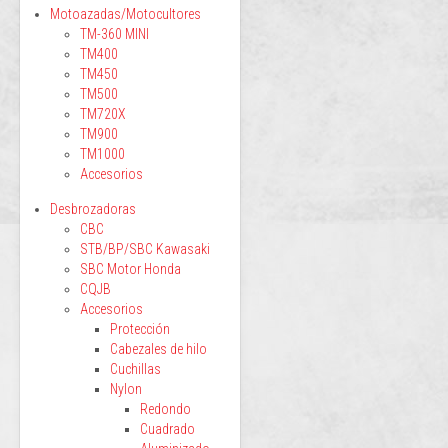
Motoazadas/Motocultores
TM-360 MINI
TM400
TM450
TM500
TM720X
TM900
TM1000
Accesorios
Desbrozadoras
CBC
STB/BP/SBC Kawasaki
SBC Motor Honda
CQJB
Accesorios
Protección
Cabezales de hilo
Cuchillas
Nylon
Redondo
Cuadrado