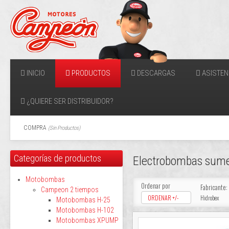
INICIO
PRODUCTOS
DESCARGAS
ASISTEN
¿QUIERE SER DISTRIBUIDOR?
COMPRA
(
Sin Productos
)
Categorías de productos
Electrobombas sume
Motobombas
Ordenar por
Fabricante:
Campeon 2 tiempos
ORDENAR +/-
Hidrobex
Motobombas H-25
Motobombas H-102
Motobombas XPUMP