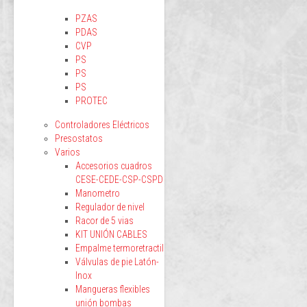
PZAS
PDAS
CVP
PS
PS
PS
PROTEC
Controladores Eléctricos
Presostatos
Varios
Accesorios cuadros
CESE-CEDE-CSP-CSPD
Manometro
Regulador de nivel
Racor de 5 vias
KIT UNIÓN CABLES
Empalme termoretractil
Válvulas de pie Latón-
Inox
Mangueras flexibles
unión bombas