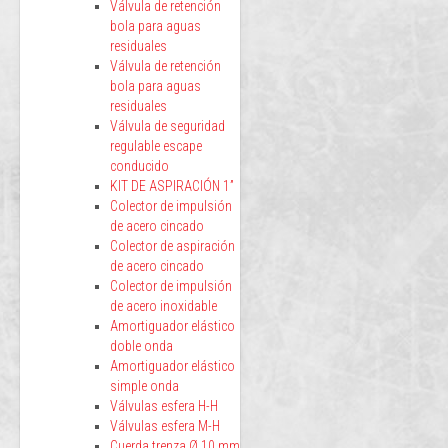
Válvula de retención
bola para aguas
residuales
Válvula de retención
bola para aguas
residuales
Válvula de seguridad
regulable escape
conducido
KIT DE ASPIRACIÓN 1”
Colector de impulsión
de acero cincado
Colector de aspiración
de acero cincado
Colector de impulsión
de acero inoxidable
Amortiguador elástico
doble onda
Amortiguador elástico
simple onda
Válvulas esfera H-H
Válvulas esfera M-H
Cuerda trenza Ø 10 mm