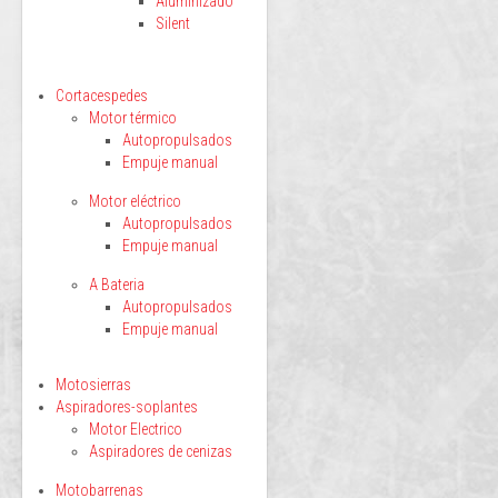
Aluminizado
Silent
Cortacespedes
Motor térmico
Autopropulsados
Empuje manual
Motor eléctrico
Autopropulsados
Empuje manual
A Bateria
Autopropulsados
Empuje manual
Motosierras
Aspiradores-soplantes
Motor Electrico
Aspiradores de cenizas
Motobarrenas