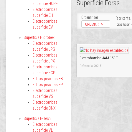
Superficie Foras
superficie HCPF
Electrobombas
superficie EH
Ordenar por
Fabricante:
Electrobombas
ORDENAR +/-
Foras Water
superficie EV
Superficie Hidrobex
Electrobombas
superficie JPG
Electrobombas
Electrobomba JAM 150 T
superficie JPX
Referencia: 202151
Electrobombas
superficie FCP
Filtros piscinas FB
Filtros piscinas FP
Electrobombas
superficie VS
Electrobombas
superficie CNX
Superficie E-Tech
Electrobombas
superficie VL