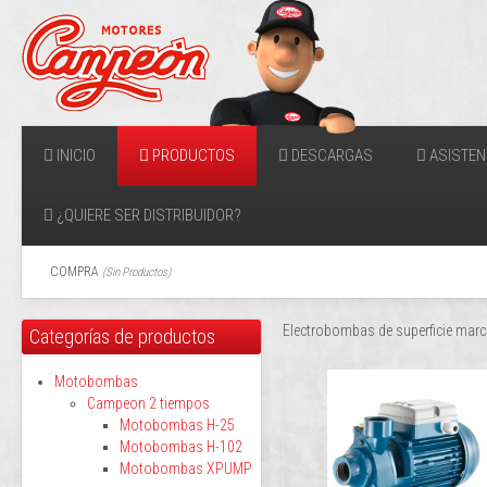
INICIO
PRODUCTOS
DESCARGAS
ASISTEN
¿QUIERE SER DISTRIBUIDOR?
COMPRA
(
Sin Productos
)
Electrobombas de superficie mar
Categorías de productos
Motobombas
Campeon 2 tiempos
Motobombas H-25
Motobombas H-102
Motobombas XPUMP