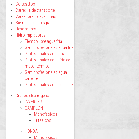
Cortasetos
Carretilla de transporte
Vareadora de aceitunas
Sierras circulares para leña
Hendedoras
Hidrolimpiadoras
Tiempo libre agua fría
Semiprofesionales agua fría
Profesionales agua fría
Profesionales agua fría con
motor térmico
Semiprofesionales agua
caliente
Profesionales agua caliente
Grupos electrógenos
INVERTER
CAMPEON
Monofásicos
Trifásicos
HONDA
Monofásicos