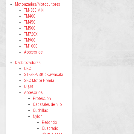
Motoazadas/Motocultores
TM-360 MINI
TM400
TM450
TM500
TM720X
TM900
TM1000
Accesorios
Desbrozadoras
CBC
STB/BP/SBC Kawasaki
SBC Motor Honda
CQJB
Accesorios
Protección
Cabezales de hilo
Cuchillas
Nylon
Redondo
Cuadrado