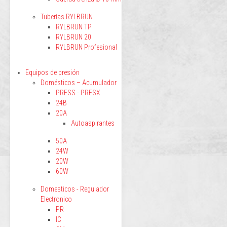
Tuberías RYLBRUN
RYLBRUN TP
RYLBRUN 20
RYLBRUN Profesional
Equipos de presión
Domésticos – Acumulador
PRESS - PRESX
24B
20A
Autoaspirantes
50A
24W
20W
60W
Domesticos - Regulador
Electronico
PR
IC