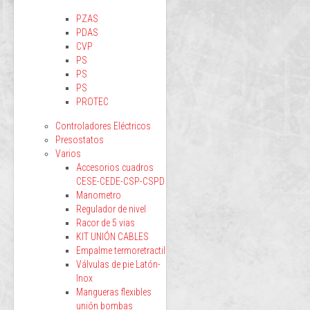
PZAS
PDAS
CVP
PS
PS
PS
PROTEC
Controladores Eléctricos
Presostatos
Varios
Accesorios cuadros
CESE-CEDE-CSP-CSPD
Manometro
Regulador de nivel
Racor de 5 vias
KIT UNIÓN CABLES
Empalme termoretractil
Válvulas de pie Latón-
Inox
Mangueras flexibles
unión bombas