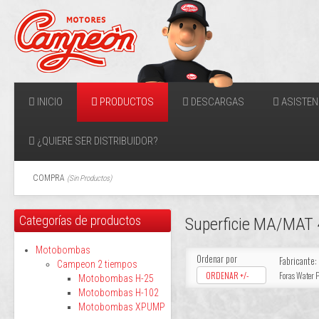
INICIO
PRODUCTOS
DESCARGAS
ASISTEN
¿QUIERE SER DISTRIBUIDOR?
COMPRA
(
Sin Productos
)
Categorías de productos
Superficie MA/MAT
Motobombas
Ordenar por
Fabricante:
Campeon 2 tiempos
ORDENAR +/-
Foras Water
Motobombas H-25
Motobombas H-102
Motobombas XPUMP