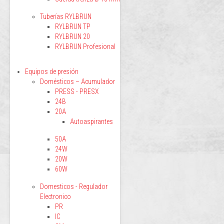
Tuberías RYLBRUN
RYLBRUN TP
RYLBRUN 20
RYLBRUN Profesional
Equipos de presión
Domésticos – Acumulador
PRESS - PRESX
24B
20A
Autoaspirantes
50A
24W
20W
60W
Domesticos - Regulador
Electronico
PR
IC