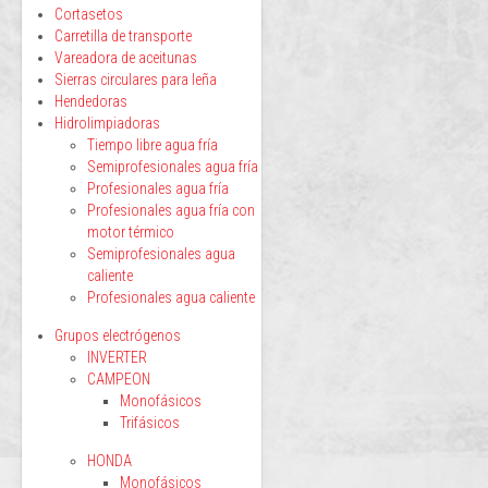
Cortasetos
Carretilla de transporte
Vareadora de aceitunas
Sierras circulares para leña
Hendedoras
Hidrolimpiadoras
Tiempo libre agua fría
Semiprofesionales agua fría
Profesionales agua fría
Profesionales agua fría con
motor térmico
Semiprofesionales agua
caliente
Profesionales agua caliente
Grupos electrógenos
INVERTER
CAMPEON
Monofásicos
Trifásicos
HONDA
Monofásicos