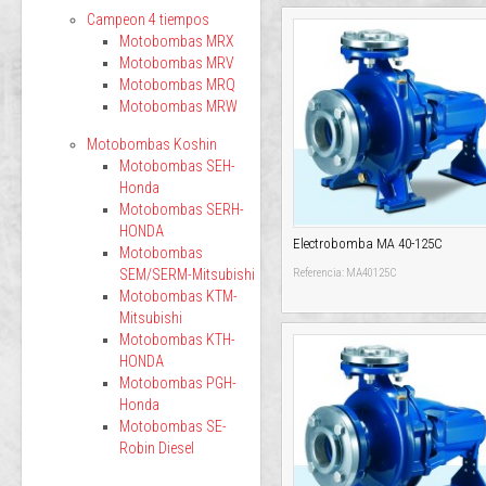
Campeon 4 tiempos
Motobombas MRX
Motobombas MRV
Motobombas MRQ
Motobombas MRW
Motobombas Koshin
Motobombas SEH-
Honda
Motobombas SERH-
HONDA
Electrobomba MA 40-125C
Motobombas
SEM/SERM-Mitsubishi
Referencia: MA40125C
Motobombas KTM-
Mitsubishi
Motobombas KTH-
HONDA
Motobombas PGH-
Honda
Motobombas SE-
Robin Diesel