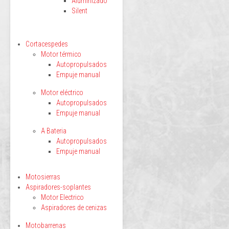
Aluminizado
Silent
Cortacespedes
Motor térmico
Autopropulsados
Empuje manual
Motor eléctrico
Autopropulsados
Empuje manual
A Bateria
Autopropulsados
Empuje manual
Motosierras
Aspiradores-soplantes
Motor Electrico
Aspiradores de cenizas
Motobarrenas