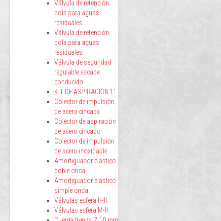
Válvula de retención
bola para aguas
residuales
Válvula de retención
bola para aguas
residuales
Válvula de seguridad
regulable escape
conducido
KIT DE ASPIRACIÓN 1”
Colector de impulsión
de acero cincado
Colector de aspiración
de acero cincado
Colector de impulsión
de acero inoxidable
Amortiguador elástico
doble onda
Amortiguador elástico
simple onda
Válvulas esfera H-H
Válvulas esfera M-H
Cuerda trenza Ø 10 mm