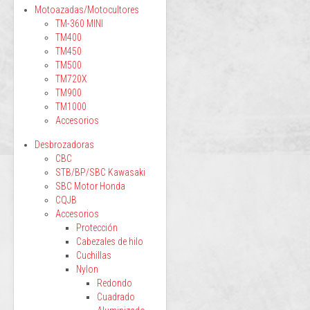
Motoazadas/Motocultores
TM-360 MINI
TM400
TM450
TM500
TM720X
TM900
TM1000
Accesorios
Desbrozadoras
CBC
STB/BP/SBC Kawasaki
SBC Motor Honda
CQJB
Accesorios
Protección
Cabezales de hilo
Cuchillas
Nylon
Redondo
Cuadrado