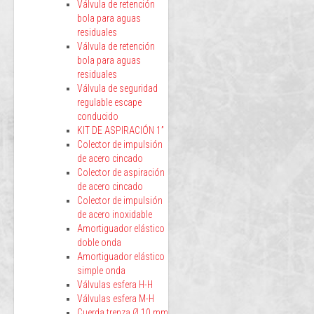
Válvula de retención
bola para aguas
residuales
Válvula de retención
bola para aguas
residuales
Válvula de seguridad
regulable escape
conducido
KIT DE ASPIRACIÓN 1”
Colector de impulsión
de acero cincado
Colector de aspiración
de acero cincado
Colector de impulsión
de acero inoxidable
Amortiguador elástico
doble onda
Amortiguador elástico
simple onda
Válvulas esfera H-H
Válvulas esfera M-H
Cuerda trenza Ø 10 mm