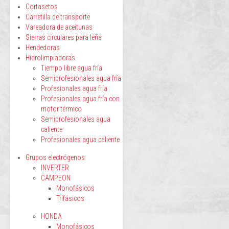
Cortasetos
Carretilla de transporte
Vareadora de aceitunas
Sierras circulares para leña
Hendedoras
Hidrolimpiadoras
Tiempo libre agua fría
Semiprofesionales agua fría
Profesionales agua fría
Profesionales agua fría con
motor térmico
Semiprofesionales agua
caliente
Profesionales agua caliente
Grupos electrógenos
INVERTER
CAMPEON
Monofásicos
Trifásicos
HONDA
Monofásicos