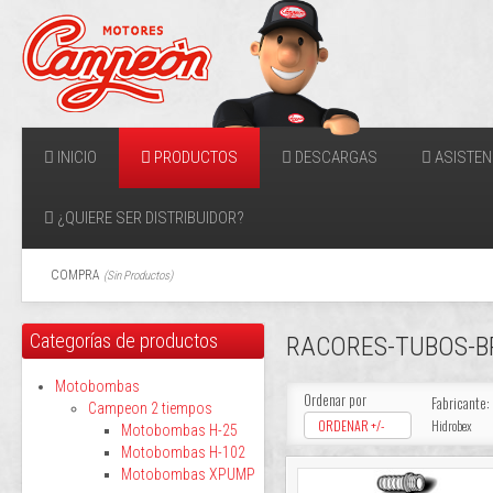
INICIO
PRODUCTOS
DESCARGAS
ASISTEN
¿QUIERE SER DISTRIBUIDOR?
COMPRA
(
Sin Productos
)
Categorías de productos
RACORES-TUBOS-B
Motobombas
Ordenar por
Fabricante:
Campeon 2 tiempos
ORDENAR +/-
Hidrobex
Motobombas H-25
Motobombas H-102
Motobombas XPUMP