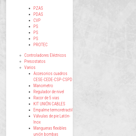
PZAS
PDAS
CVP
PS
PS
PS
PROTEC
Controladores Eléctricos
Presostatos
Varios
Accesorios cuadros
CESE-CEDE-CSP-CSPD
Manometro
Regulador de nivel
Racor de 5 vias
KIT UNIÓN CABLES
Empalme termoretractil
Válvulas de pie Latón-
Inox
Mangueras flexibles
unión bombas