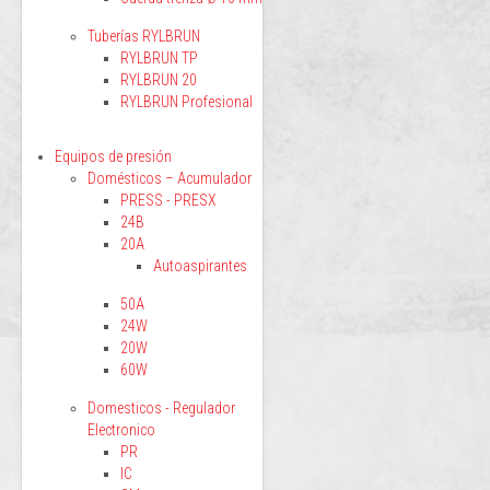
Tuberías RYLBRUN
RYLBRUN TP
RYLBRUN 20
RYLBRUN Profesional
Equipos de presión
Domésticos – Acumulador
PRESS - PRESX
24B
20A
Autoaspirantes
50A
24W
20W
60W
Domesticos - Regulador
Electronico
PR
IC