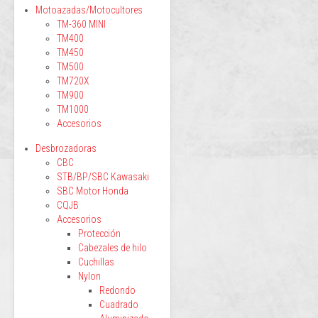
Motoazadas/Motocultores
TM-360 MINI
TM400
TM450
TM500
TM720X
TM900
TM1000
Accesorios
Desbrozadoras
CBC
STB/BP/SBC Kawasaki
SBC Motor Honda
CQJB
Accesorios
Protección
Cabezales de hilo
Cuchillas
Nylon
Redondo
Cuadrado