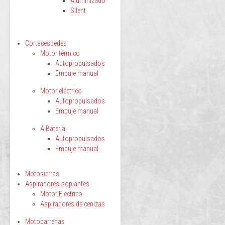
Aluminizado
Silent
Cortacespedes
Motor térmico
Autopropulsados
Empuje manual
Motor eléctrico
Autopropulsados
Empuje manual
A Bateria
Autopropulsados
Empuje manual
Motosierras
Aspiradores-soplantes
Motor Electrico
Aspiradores de cenizas
Motobarrenas