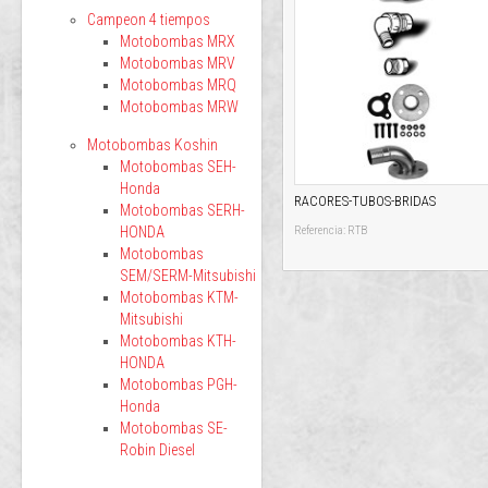
Campeon 4 tiempos
Motobombas MRX
Motobombas MRV
Motobombas MRQ
Motobombas MRW
Motobombas Koshin
Motobombas SEH-
Honda
RACORES-TUBOS-BRIDAS
Motobombas SERH-
HONDA
Referencia: RTB
Motobombas
SEM/SERM-Mitsubishi
Motobombas KTM-
Mitsubishi
Motobombas KTH-
HONDA
Motobombas PGH-
Honda
Motobombas SE-
Robin Diesel