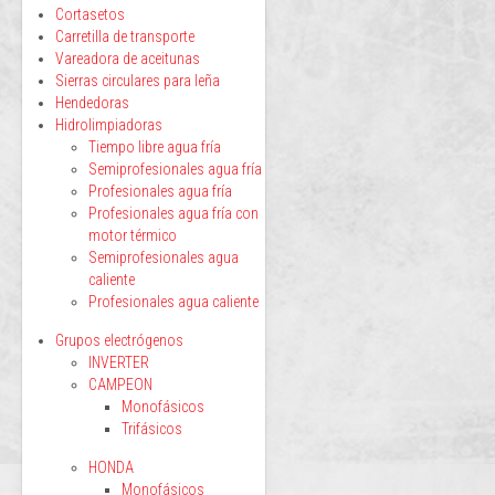
Cortasetos
Carretilla de transporte
Vareadora de aceitunas
Sierras circulares para leña
Hendedoras
Hidrolimpiadoras
Tiempo libre agua fría
Semiprofesionales agua fría
Profesionales agua fría
Profesionales agua fría con
motor térmico
Semiprofesionales agua
caliente
Profesionales agua caliente
Grupos electrógenos
INVERTER
CAMPEON
Monofásicos
Trifásicos
HONDA
Monofásicos