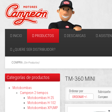
INICIO
PRODUCTOS
DESCARGAS
ASISTEN
¿QUIERE SER DISTRIBUIDOR?
COMPRA
(
Sin Productos
)
Categorías de productos
TM-360 MINI
Motobombas
Ordenar por
Fabricante:
Campeon 2 tiempos
ORDENAR +/-
Campeon
Motobombas H-25
Motobombas H-102
Motobombas XPUMP