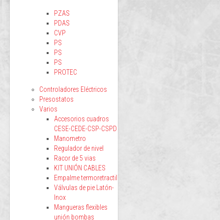
PZAS
PDAS
CVP
PS
PS
PS
PROTEC
Controladores Eléctricos
Presostatos
Varios
Accesorios cuadros
CESE-CEDE-CSP-CSPD
Manometro
Regulador de nivel
Racor de 5 vias
KIT UNIÓN CABLES
Empalme termoretractil
Válvulas de pie Latón-
Inox
Mangueras flexibles
unión bombas