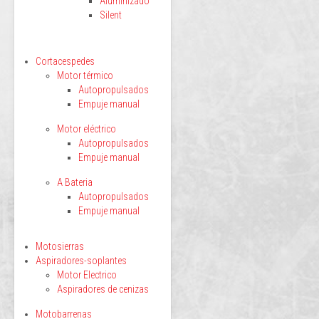
Aluminizado
Silent
Cortacespedes
Motor térmico
Autopropulsados
Empuje manual
Motor eléctrico
Autopropulsados
Empuje manual
A Bateria
Autopropulsados
Empuje manual
Motosierras
Aspiradores-soplantes
Motor Electrico
Aspiradores de cenizas
Motobarrenas