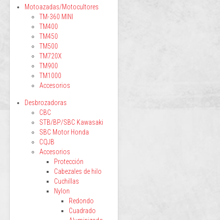
Motoazadas/Motocultores
TM-360 MINI
TM400
TM450
TM500
TM720X
TM900
TM1000
Accesorios
Desbrozadoras
CBC
STB/BP/SBC Kawasaki
SBC Motor Honda
CQJB
Accesorios
Protección
Cabezales de hilo
Cuchillas
Nylon
Redondo
Cuadrado