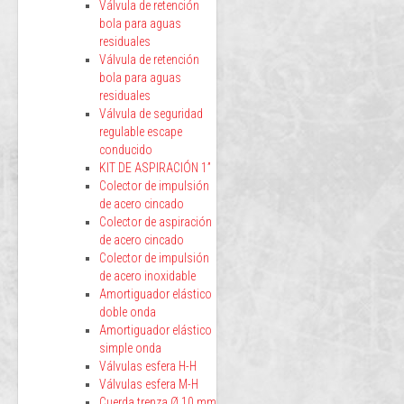
Válvula de retención
bola para aguas
residuales
Válvula de retención
bola para aguas
residuales
Válvula de seguridad
regulable escape
conducido
KIT DE ASPIRACIÓN 1”
Colector de impulsión
de acero cincado
Colector de aspiración
de acero cincado
Colector de impulsión
de acero inoxidable
Amortiguador elástico
doble onda
Amortiguador elástico
simple onda
Válvulas esfera H-H
Válvulas esfera M-H
Cuerda trenza Ø 10 mm