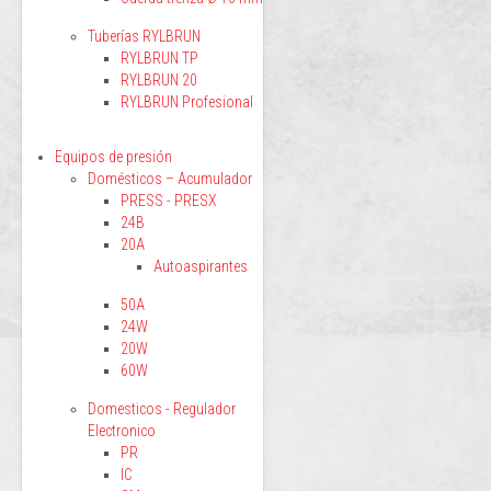
Tuberías RYLBRUN
RYLBRUN TP
RYLBRUN 20
RYLBRUN Profesional
Equipos de presión
Domésticos – Acumulador
PRESS - PRESX
24B
20A
Autoaspirantes
50A
24W
20W
60W
Domesticos - Regulador
Electronico
PR
IC