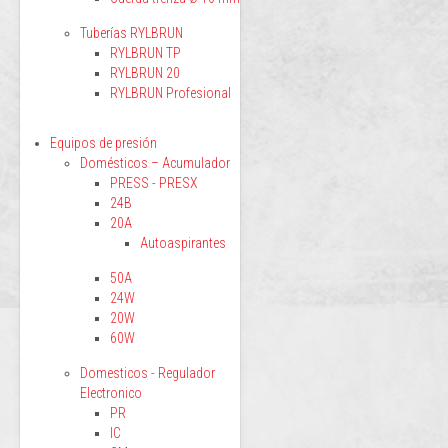
Tuberías RYLBRUN
RYLBRUN TP
RYLBRUN 20
RYLBRUN Profesional
Equipos de presión
Domésticos – Acumulador
PRESS - PRESX
24B
20A
Autoaspirantes
50A
24W
20W
60W
Domesticos - Regulador
Electronico
PR
IC