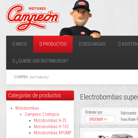
INICIO
PRODUCTOS
DESCARGAS
ASISTEN
¿QUIERE SER DISTRIBUIDOR?
COMPRA
(
Sin Productos
)
Categorías de productos
Electrobombas super
Motobombas
Ordenar por
Fabricante:
Campeon 2 tiempos
ORDENAR +/-
Foras Water
Motobombas H-25
Motobombas H-102
Motobombas XPUMP