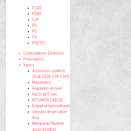
PZAS
PDAS
CVP
PS
PS
PS
PROTEC
Controladores Eléctricos
Presostatos
Varios
Accesorios cuadros
CESE-CEDE-CSP-CSPD
Manometro
Regulador de nivel
Racor de 5 vias
KIT UNIÓN CABLES
Empalme termoretractil
Válvulas de pie Latón-
Inox
Mangueras flexibles
unión bombas