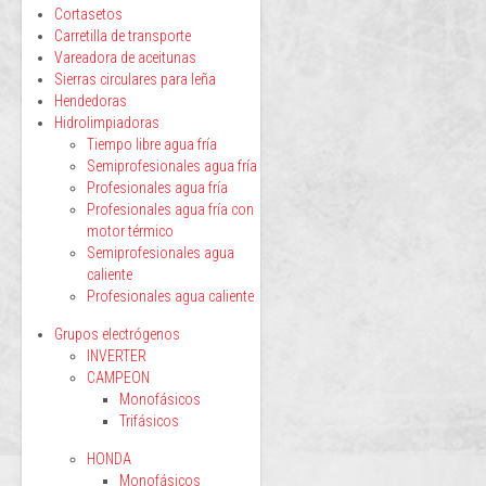
Cortasetos
Carretilla de transporte
Vareadora de aceitunas
Sierras circulares para leña
Hendedoras
Hidrolimpiadoras
Tiempo libre agua fría
Semiprofesionales agua fría
Profesionales agua fría
Profesionales agua fría con
motor térmico
Semiprofesionales agua
caliente
Profesionales agua caliente
Grupos electrógenos
INVERTER
CAMPEON
Monofásicos
Trifásicos
HONDA
Monofásicos