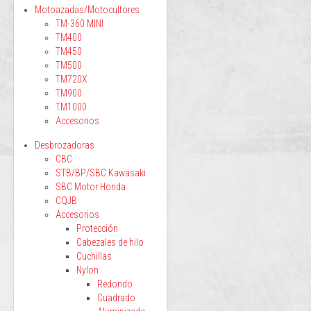
Motoazadas/Motocultores
TM-360 MINI
TM400
TM450
TM500
TM720X
TM900
TM1000
Accesorios
Desbrozadoras
CBC
STB/BP/SBC Kawasaki
SBC Motor Honda
CQJB
Accesorios
Protección
Cabezales de hilo
Cuchillas
Nylon
Redondo
Cuadrado