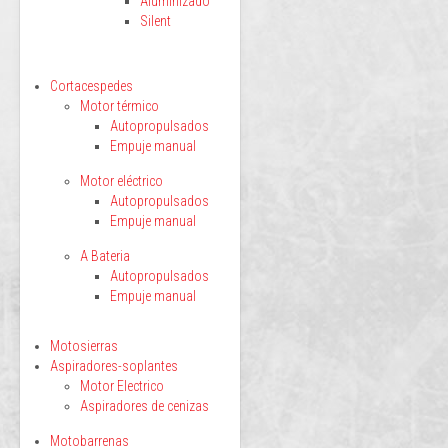
Aluminizado
Silent
Cortacespedes
Motor térmico
Autopropulsados
Empuje manual
Motor eléctrico
Autopropulsados
Empuje manual
A Bateria
Autopropulsados
Empuje manual
Motosierras
Aspiradores-soplantes
Motor Electrico
Aspiradores de cenizas
Motobarrenas