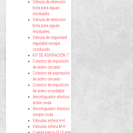
Válvula de retención
bola para aguas
residuales
Válvula de retención
bola para aguas
residuales
Válvula de seguridad
regulable escape
conducido
KIT DE ASPIRACIÓN 1”
Colector de impulsión
de acero cincado
Colector de aspiración
de acero cincado
Colector de impulsión
de acero inoxidable
Amortiguador elástico
doble onda
Amortiguador elástico
simple onda
Válvulas esfera H-H
Válvulas esfera M-H
Cuerda trenza Ø 10 mm