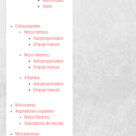
Aluminizado
Silent
Cortacespedes
Motor térmico
Autopropulsados
Empuje manual
Motor eléctrico
Autopropulsados
Empuje manual
A Bateria
Autopropulsados
Empuje manual
Motosierras
Aspiradores-soplantes
Motor Electrico
Aspiradores de cenizas
Motobarrenas