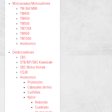
Motoazadas/Motocultores
TM-360 MINI
TM400
TM450
TM500
TM720X
TM900
TM1000
Accesorios
Desbrozadoras
CBC
STB/BP/SBC Kawasaki
SBC Motor Honda
CQJB
Accesorios
Protección
Cabezales de hilo
Cuchillas
Nylon
Redondo
Cuadrado