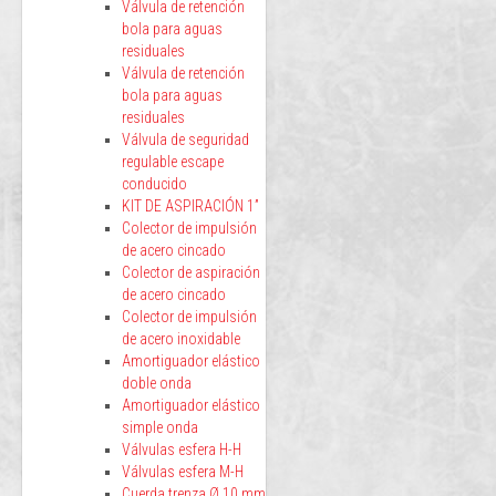
Válvula de retención
bola para aguas
residuales
Válvula de retención
bola para aguas
residuales
Válvula de seguridad
regulable escape
conducido
KIT DE ASPIRACIÓN 1”
Colector de impulsión
de acero cincado
Colector de aspiración
de acero cincado
Colector de impulsión
de acero inoxidable
Amortiguador elástico
doble onda
Amortiguador elástico
simple onda
Válvulas esfera H-H
Válvulas esfera M-H
Cuerda trenza Ø 10 mm