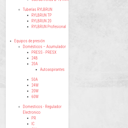
Tuberías RYLBRUN
RYLBRUN TP
RYLBRUN 20
RYLBRUN Profesional
Equipos de presión
Domésticos – Acumulador
PRESS - PRESX
24B
20A
Autoaspirantes
50A
24W
20W
60W
Domesticos - Regulador
Electronico
PR
IC