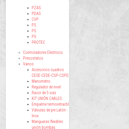
PZAS
PDAS
CVP
PS
PS
PS
PROTEC
Controladores Eléctricos
Presostatos
Varios
Accesorios cuadros
CESE-CEDE-CSP-CSPD
Manometro
Regulador de nivel
Racor de 5 vias
KIT UNIÓN CABLES
Empalme termoretractil
Válvulas de pie Latón-
Inox
Mangueras flexibles
unión bombas