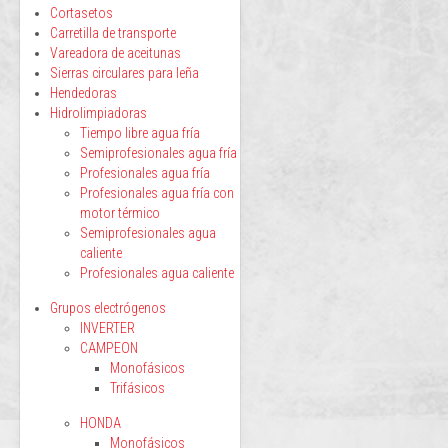
Cortasetos
Carretilla de transporte
Vareadora de aceitunas
Sierras circulares para leña
Hendedoras
Hidrolimpiadoras
Tiempo libre agua fría
Semiprofesionales agua fría
Profesionales agua fría
Profesionales agua fría con
motor térmico
Semiprofesionales agua
caliente
Profesionales agua caliente
Grupos electrógenos
INVERTER
CAMPEON
Monofásicos
Trifásicos
HONDA
Monofásicos