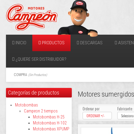
INICIO
PRODUCTOS
DESCARGAS
ASISTEN
¿QUIERE SER DISTRIBUIDOR?
COMPRA
(
Sin Productos
)
Categorías de productos
Motores sumergid
Motobombas
Ordenar por
Fabricante:
Campeon 2 tiempos
ORDENAR +/-
Selecciona
Motobombas H-25
Motobombas H-102
Motobombas XPUMP