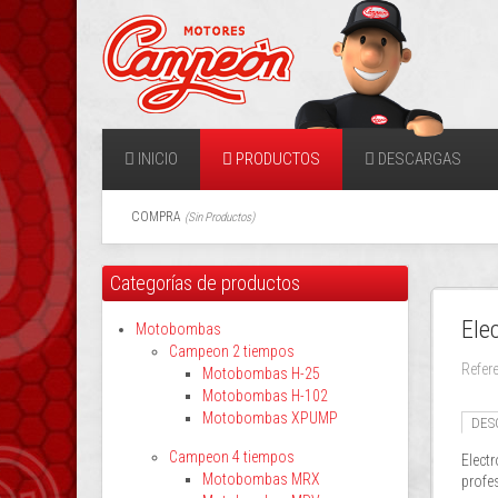
INICIO
PRODUCTOS
DESCARGAS
COMPRA
(
Sin Productos
)
Categorías de productos
Ele
Motobombas
Campeon 2 tiempos
Refer
Motobombas H-25
Motobombas H-102
Motobombas XPUMP
DES
Campeon 4 tiempos
Elect
Motobombas MRX
profe