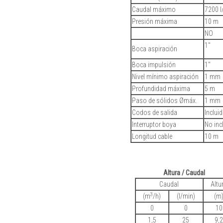
Caudal máximo
7200 l
Presión máxima
10 m
NO
1"
Boca aspiración
Boca impulsión
1"
Nivel mínimo aspiración
1 mm
Profundidad máxima
5 m
Paso de sólidos Ømáx.
1 mm
Codos de salida
Inclui
Interruptor boya
No inc
Longitud cable
10 m
Altura / Caudal
Caudal
Altu
3
(m
/h)
(l/min)
(m
0
0
10
1,5
25
9,2