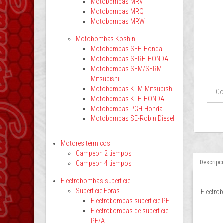
Motobombas MRV
Motobombas MRQ
Motobombas MRW
Motobombas Koshin
Motobombas SEH-Honda
Motobombas SERH-HONDA
Motobombas SEM/SERM-
Mitsubishi
Motobombas KTM-Mitsubishi
Co
Motobombas KTH-HONDA
Motobombas PGH-Honda
Motobombas SE-Robin Diesel
Motores térmicos
Campeon 2 tiempos
Descripc
Campeon 4 tiempos
Electrobombas superficie
Superficie Foras
Electro
Electrobombas superficie PE
Electrobombas de superficie
PE/A