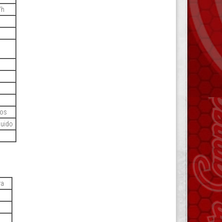
/h
dos
luido
ra
)