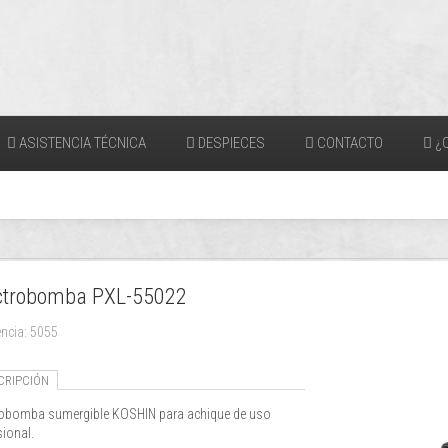
ASISTENCIA TÉCNICA
DESPIECES
CONTACTO
¿Q
ctrobomba PXL-55022
encia: 5055
CRIPCIÓN
robomba sumergible KOSHIN para achique de uso
sional.