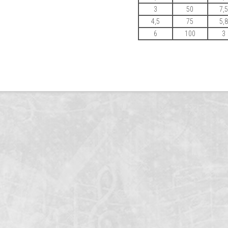
3
50
7,5
4,5
75
5,8
6
100
3