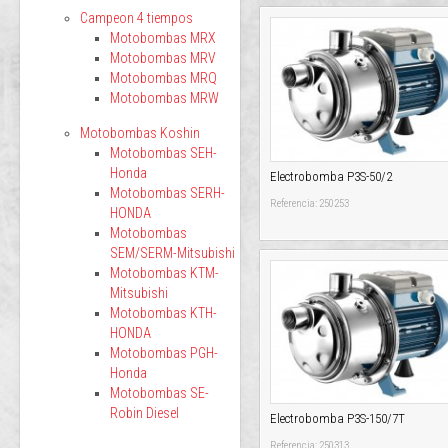
Campeon 4 tiempos
Motobombas MRX
Motobombas MRV
Motobombas MRQ
Motobombas MRW
Motobombas Koshin
Motobombas SEH-
Honda
Electrobomba P3S-50/2
Motobombas SERH-
Referencia: 250253
HONDA
Motobombas
SEM/SERM-Mitsubishi
Motobombas KTM-
Mitsubishi
Motobombas KTH-
HONDA
Motobombas PGH-
Honda
Motobombas SE-
Robin Diesel
Electrobomba P3S-150/7T
Referencia: 250313