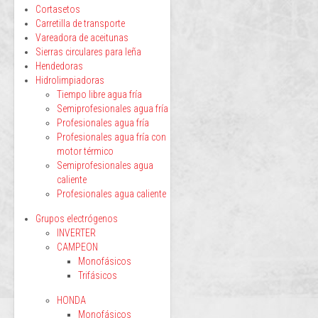
Cortasetos
Carretilla de transporte
Vareadora de aceitunas
Sierras circulares para leña
Hendedoras
Hidrolimpiadoras
Tiempo libre agua fría
Semiprofesionales agua fría
Profesionales agua fría
Profesionales agua fría con
motor térmico
Semiprofesionales agua
caliente
Profesionales agua caliente
Grupos electrógenos
INVERTER
CAMPEON
Monofásicos
Trifásicos
HONDA
Monofásicos