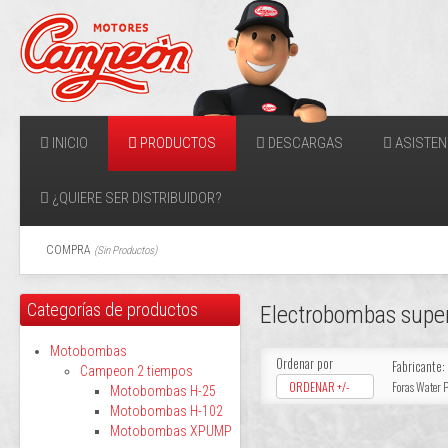
INICIO
PRODUCTOS
DESCARGAS
ASISTEN
¿QUIERE SER DISTRIBUIDOR?
COMPRA
(
Sin Productos
)
Categorías de productos
Electrobombas super
Motobombas
Ordenar por
Fabricante:
Campeon 2 tiempos
ORDENAR +/-
Foras Water
Motobombas H-25
Motobombas H-102
Motobombas XPUMP