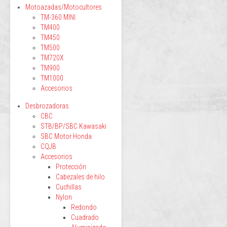
Motoazadas/Motocultores
TM-360 MINI
TM400
TM450
TM500
TM720X
TM900
TM1000
Accesorios
Desbrozadoras
CBC
STB/BP/SBC Kawasaki
SBC Motor Honda
CQJB
Accesorios
Protección
Cabezales de hilo
Cuchillas
Nylon
Redondo
Cuadrado