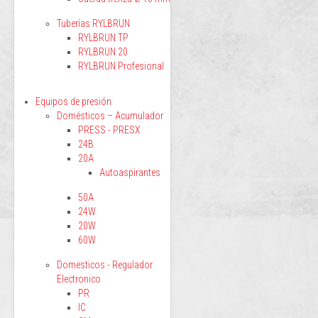
Tuberías RYLBRUN
RYLBRUN TP
RYLBRUN 20
RYLBRUN Profesional
Equipos de presión
Domésticos – Acumulador
PRESS - PRESX
24B
20A
Autoaspirantes
50A
24W
20W
60W
Domesticos - Regulador
Electronico
PR
IC