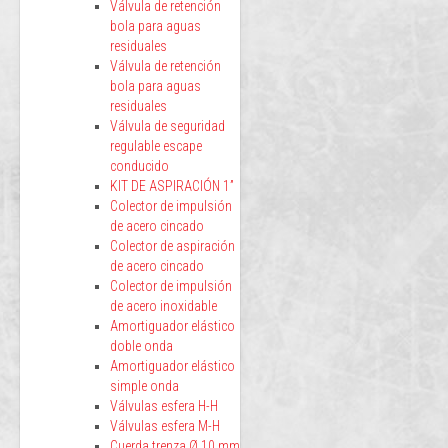
Válvula de retención
bola para aguas
residuales
Válvula de retención
bola para aguas
residuales
Válvula de seguridad
regulable escape
conducido
KIT DE ASPIRACIÓN 1”
Colector de impulsión
de acero cincado
Colector de aspiración
de acero cincado
Colector de impulsión
de acero inoxidable
Amortiguador elástico
doble onda
Amortiguador elástico
simple onda
Válvulas esfera H-H
Válvulas esfera M-H
Cuerda trenza Ø 10 mm