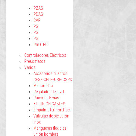
PZAS
PDAS
CVP
PS
PS
PS
PROTEC
Controladores Eléctricos
Presostatos
Varios
Accesorios cuadros
CESE-CEDE-CSP-CSPD
Manometro
Regulador de nivel
Racor de 5 vias
KIT UNIÓN CABLES
Empalme termoretractil
Válvulas de pie Latón-
Inox
Mangueras flexibles
unión bombas