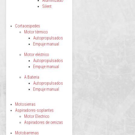
Aluminizado
Silent
Cortacespedes
Motor térmico
Autopropulsados
Empuje manual
Motor eléctrico
Autopropulsados
Empuje manual
A Bateria
Autopropulsados
Empuje manual
Motosierras
Aspiradores-soplantes
Motor Electrico
Aspiradores de cenizas
Motobarrenas