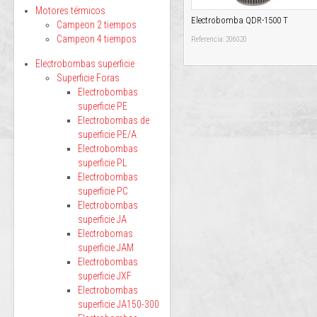
Motores térmicos
Electrobomba QDR-1500 T
Campeon 2 tiempos
Campeon 4 tiempos
Referencia: 206020
Electrobombas superficie
Superficie Foras
Electrobombas
superficie PE
Electrobombas de
superficie PE/A
Electrobombas
superficie PL
Electrobombas
superficie PC
Electrobombas
superficie JA
Electrobomas
superficie JAM
Electrobombas
superficie JXF
Electrobombas
superficie JA150-300