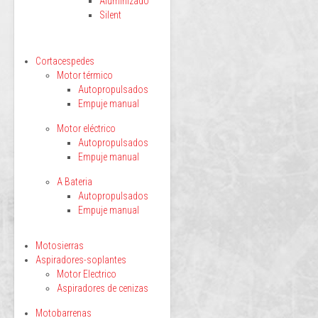
Aluminizado
Silent
Cortacespedes
Motor térmico
Autopropulsados
Empuje manual
Motor eléctrico
Autopropulsados
Empuje manual
A Bateria
Autopropulsados
Empuje manual
Motosierras
Aspiradores-soplantes
Motor Electrico
Aspiradores de cenizas
Motobarrenas