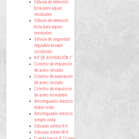
Válvula de retención
bola para aguas
residuales
Válvula de retención
bola para aguas
residuales
Válvula de seguridad
regulable escape
conducido
KIT DE ASPIRACIÓN 1”
Colector de impulsión
de acero cincado
Colector de aspiración
de acero cincado
Colector de impulsión
de acero inoxidable
Amortiguador elástico
doble onda
Amortiguador elástico
simple onda
Válvulas esfera H-H
Válvulas esfera M-H
Cuerda trenza Ø 10 mm