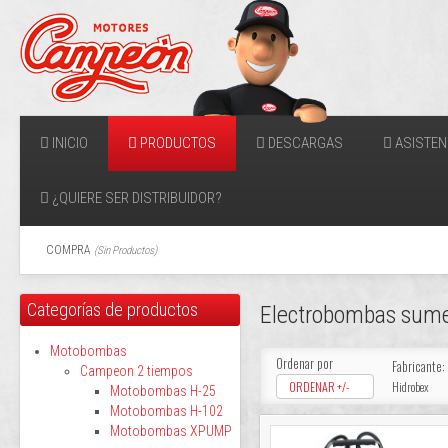
INICIO
PRODUCTOS
DESCARGAS
ASISTEN
¿QUIERE SER DISTRIBUIDOR?
COMPRA
(
Sin Productos
)
Categorías de productos
Electrobombas sum
Motobombas
Ordenar por
Fabricante:
Campeon 2 tiempos
ORDENAR +/-
Hidrobex
Motobombas H-25
Motobombas H-102
Motobombas XPUMP