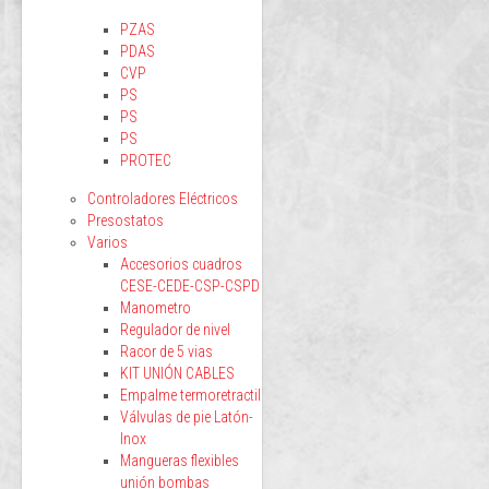
PZAS
PDAS
CVP
PS
PS
PS
PROTEC
Controladores Eléctricos
Presostatos
Varios
Accesorios cuadros
CESE-CEDE-CSP-CSPD
Manometro
Regulador de nivel
Racor de 5 vias
KIT UNIÓN CABLES
Empalme termoretractil
Válvulas de pie Latón-
Inox
Mangueras flexibles
unión bombas