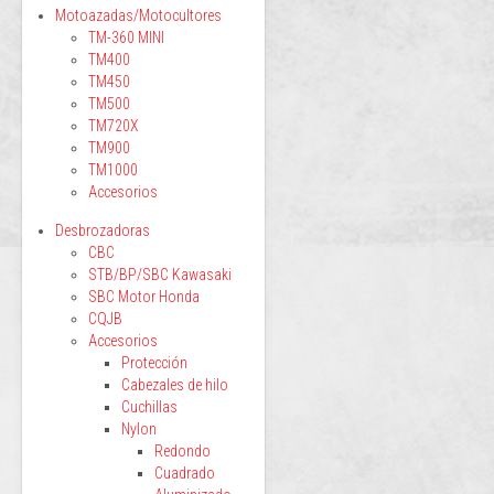
Motoazadas/Motocultores
TM-360 MINI
TM400
TM450
TM500
TM720X
TM900
TM1000
Accesorios
Desbrozadoras
CBC
STB/BP/SBC Kawasaki
SBC Motor Honda
CQJB
Accesorios
Protección
Cabezales de hilo
Cuchillas
Nylon
Redondo
Cuadrado