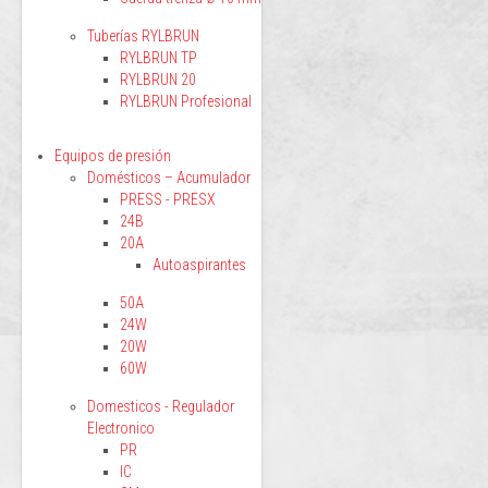
Tuberías RYLBRUN
RYLBRUN TP
RYLBRUN 20
RYLBRUN Profesional
Equipos de presión
Domésticos – Acumulador
PRESS - PRESX
24B
20A
Autoaspirantes
50A
24W
20W
60W
Domesticos - Regulador
Electronico
PR
IC