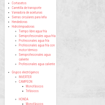
Cortasetos
Carretilla de transporte
Vareadora de aceitunas
Sierras circulares para leña
Hendedoras
Hidrolimpiadoras
Tiempo libre agua fría
Semiprofesionales agua fría
Profesionales agua fría
Profesionales agua fría con
motor térmico
Semiprofesionales agua
caliente
Profesionales agua caliente
Grupos electrógenos
INVERTER
CAMPEON
Monofásicos
Trifásicos
HONDA
Monofásicos