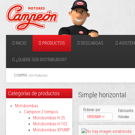
INICIO
PRODUCTOS
DESCARGAS
ASISTEN
¿QUIERE SER DISTRIBUIDOR?
COMPRA
(
Sin Productos
)
Categorías de productos
Simple horizontal
Motobombas
Ordenar por
Fabricante:
Campeon 2 tiempos
ORDENAR +/-
Hidrobex
Motobombas H-25
Motobombas H-102
Motobombas XPUMP