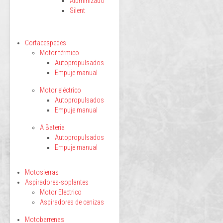
Aluminizado
Silent
Cortacespedes
Motor térmico
Autopropulsados
Empuje manual
Motor eléctrico
Autopropulsados
Empuje manual
A Bateria
Autopropulsados
Empuje manual
Motosierras
Aspiradores-soplantes
Motor Electrico
Aspiradores de cenizas
Motobarrenas