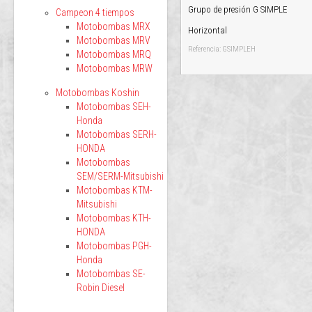
Grupo de presión G SIMPLE
Campeon 4 tiempos
Motobombas MRX
Horizontal
Motobombas MRV
Referencia: GSIMPLEH
Motobombas MRQ
Motobombas MRW
Motobombas Koshin
Motobombas SEH-
Honda
Motobombas SERH-
HONDA
Motobombas
SEM/SERM-Mitsubishi
Motobombas KTM-
Mitsubishi
Motobombas KTH-
HONDA
Motobombas PGH-
Honda
Motobombas SE-
Robin Diesel