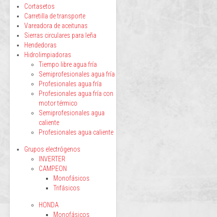
Cortasetos
Carretilla de transporte
Vareadora de aceitunas
Sierras circulares para leña
Hendedoras
Hidrolimpiadoras
Tiempo libre agua fría
Semiprofesionales agua fría
Profesionales agua fría
Profesionales agua fría con
motor térmico
Semiprofesionales agua
caliente
Profesionales agua caliente
Grupos electrógenos
INVERTER
CAMPEON
Monofásicos
Trifásicos
HONDA
Monofásicos