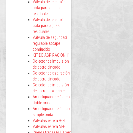
Válvula de retención
bola para aguas
residuales
Válvula de retención
bola para aguas
residuales
Válvula de seguridad
regulable escape
conducido
KIT DE ASPIRACIÓN 1”
Colector de impulsión
de acero cincado
Colector de aspiración
de acero cincado
Colector de impulsión
de acero inoxidable
Amortiguador elástico
doble onda
Amortiguador elástico
simple onda
Válvulas esfera H-H
Válvulas esfera M-H
Cuerda trenza Ø 10 mm