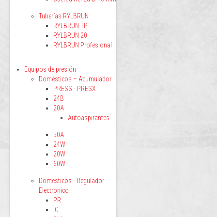
Tuberías RYLBRUN
RYLBRUN TP
RYLBRUN 20
RYLBRUN Profesional
Equipos de presión
Domésticos – Acumulador
PRESS - PRESX
24B
20A
Autoaspirantes
50A
24W
20W
60W
Domesticos - Regulador
Electronico
PR
IC