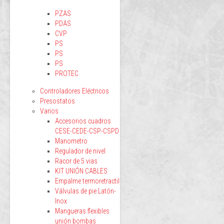
PZAS
PDAS
CVP
PS
PS
PS
PROTEC
Controladores Eléctricos
Presostatos
Varios
Accesorios cuadros
CESE-CEDE-CSP-CSPD
Manometro
Regulador de nivel
Racor de 5 vias
KIT UNIÓN CABLES
Empalme termoretractil
Válvulas de pie Latón-
Inox
Mangueras flexibles
unión bombas