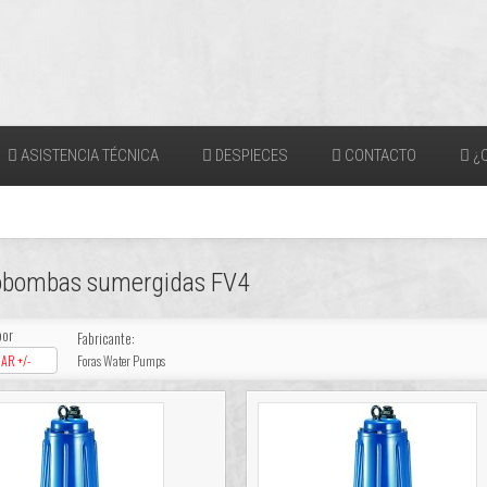
ASISTENCIA TÉCNICA
DESPIECES
CONTACTO
¿Q
robombas sumergidas FV4
por
Fabricante:
AR +/-
Foras Water Pumps