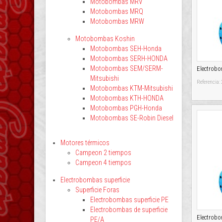
Motobombas MRV
Motobombas MRQ
Motobombas MRW
Motobombas Koshin
Motobombas SEH-Honda
Motobombas SERH-HONDA
Motobombas SEM/SERM-
Electrob
Mitsubishi
Referencia:
Motobombas KTM-Mitsubishi
Motobombas KTH-HONDA
Motobombas PGH-Honda
Motobombas SE-Robin Diesel
Motores térmicos
Campeon 2 tiempos
Campeon 4 tiempos
Electrobombas superficie
Superficie Foras
Electrobombas superficie PE
Electrobombas de superficie
Electrob
PE/A