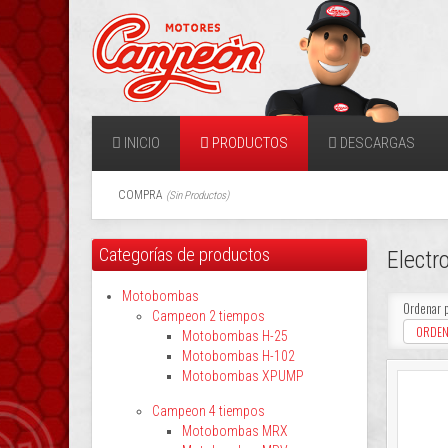
INICIO
PRODUCTOS
DESCARGAS
COMPRA
(
Sin Productos
)
Categorías de productos
Elect
Motobombas
Ordenar 
Campeon 2 tiempos
ORDEN
Motobombas H-25
Motobombas H-102
Motobombas XPUMP
Campeon 4 tiempos
Motobombas MRX