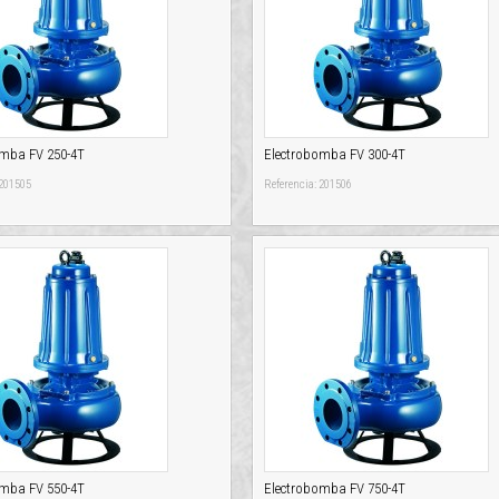
omba FV 250-4T
Electrobomba FV 300-4T
 201505
Referencia: 201506
omba FV 550-4T
Electrobomba FV 750-4T