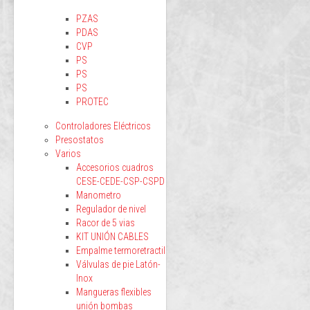
PZAS
PDAS
CVP
PS
PS
PS
PROTEC
Controladores Eléctricos
Presostatos
Varios
Accesorios cuadros
CESE-CEDE-CSP-CSPD
Manometro
Regulador de nivel
Racor de 5 vias
KIT UNIÓN CABLES
Empalme termoretractil
Válvulas de pie Latón-
Inox
Mangueras flexibles
unión bombas