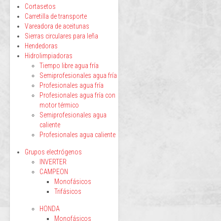
Cortasetos
Carretilla de transporte
Vareadora de aceitunas
Sierras circulares para leña
Hendedoras
Hidrolimpiadoras
Tiempo libre agua fría
Semiprofesionales agua fría
Profesionales agua fría
Profesionales agua fría con
motor térmico
Semiprofesionales agua
caliente
Profesionales agua caliente
Grupos electrógenos
INVERTER
CAMPEON
Monofásicos
Trifásicos
HONDA
Monofásicos