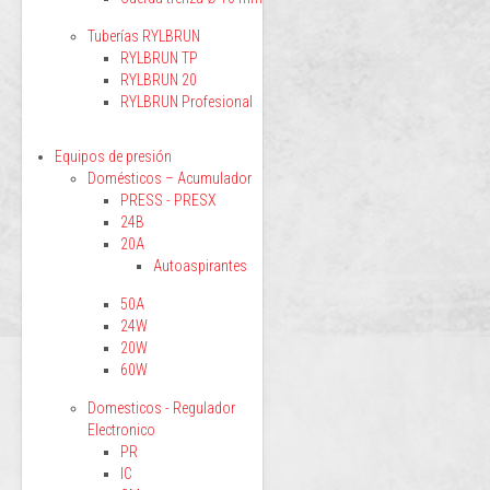
Tuberías RYLBRUN
RYLBRUN TP
RYLBRUN 20
RYLBRUN Profesional
Equipos de presión
Domésticos – Acumulador
PRESS - PRESX
24B
20A
Autoaspirantes
50A
24W
20W
60W
Domesticos - Regulador
Electronico
PR
IC