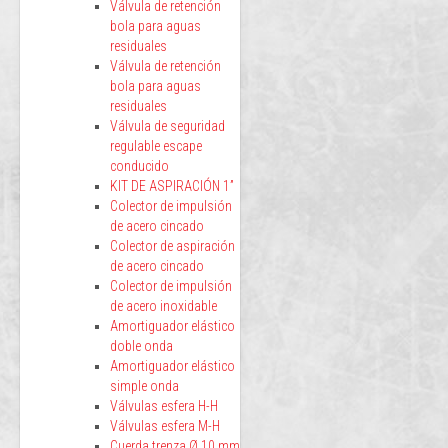
Válvula de retención
bola para aguas
residuales
Válvula de retención
bola para aguas
residuales
Válvula de seguridad
regulable escape
conducido
KIT DE ASPIRACIÓN 1”
Colector de impulsión
de acero cincado
Colector de aspiración
de acero cincado
Colector de impulsión
de acero inoxidable
Amortiguador elástico
doble onda
Amortiguador elástico
simple onda
Válvulas esfera H-H
Válvulas esfera M-H
Cuerda trenza Ø 10 mm