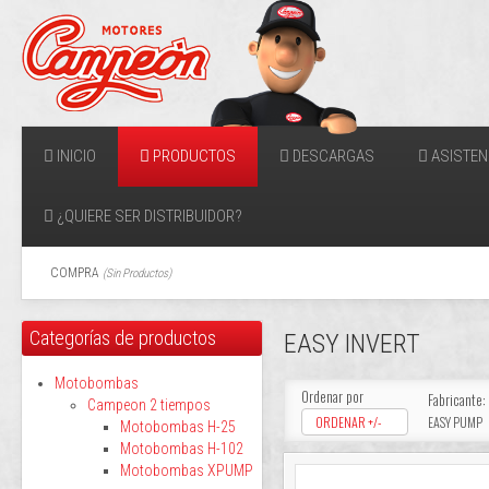
INICIO
PRODUCTOS
DESCARGAS
ASISTEN
¿QUIERE SER DISTRIBUIDOR?
COMPRA
(
Sin Productos
)
Categorías de productos
EASY INVERT
Motobombas
Ordenar por
Fabricante:
Campeon 2 tiempos
ORDENAR +/-
EASY PUMP
Motobombas H-25
Motobombas H-102
Motobombas XPUMP