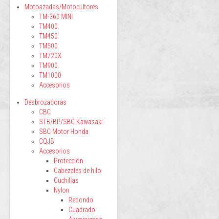
Motoazadas/Motocultores
TM-360 MINI
TM400
TM450
TM500
TM720X
TM900
TM1000
Accesorios
Desbrozadoras
CBC
STB/BP/SBC Kawasaki
SBC Motor Honda
CQJB
Accesorios
Protección
Cabezales de hilo
Cuchillas
Nylon
Redondo
Cuadrado