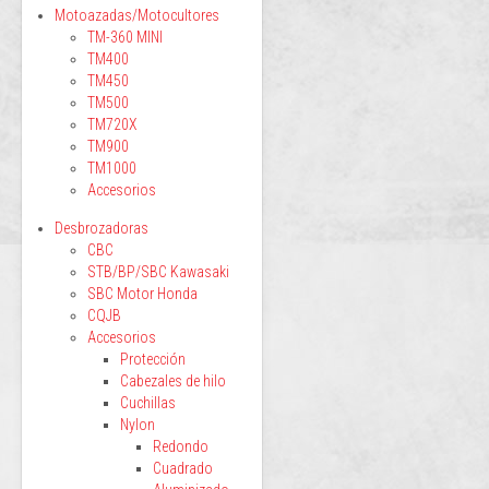
Motoazadas/Motocultores
TM-360 MINI
TM400
TM450
TM500
TM720X
TM900
TM1000
Accesorios
Desbrozadoras
CBC
STB/BP/SBC Kawasaki
SBC Motor Honda
CQJB
Accesorios
Protección
Cabezales de hilo
Cuchillas
Nylon
Redondo
Cuadrado