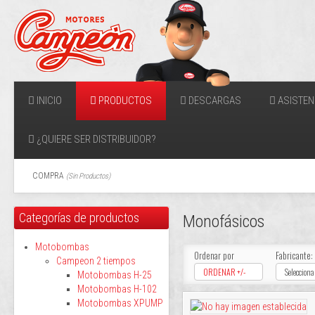
INICIO
PRODUCTOS
DESCARGAS
ASISTEN
¿QUIERE SER DISTRIBUIDOR?
COMPRA
(
Sin Productos
)
Categorías de productos
Monofásicos
Motobombas
Ordenar por
Fabricante:
Campeon 2 tiempos
ORDENAR +/-
Selecciona
Motobombas H-25
Motobombas H-102
Motobombas XPUMP