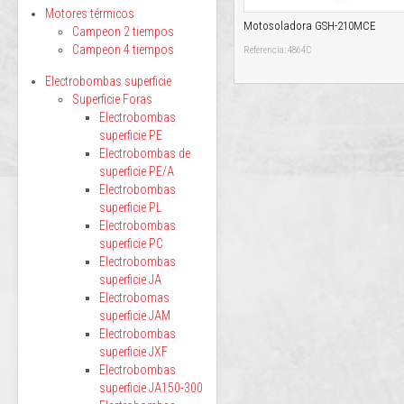
Motores térmicos
Motosoladora GSH-210MCE
Campeon 2 tiempos
Campeon 4 tiempos
Referencia: 4864C
Electrobombas superficie
Superficie Foras
Electrobombas
superficie PE
Electrobombas de
superficie PE/A
Electrobombas
superficie PL
Electrobombas
superficie PC
Electrobombas
superficie JA
Electrobomas
superficie JAM
Electrobombas
superficie JXF
Electrobombas
superficie JA150-300