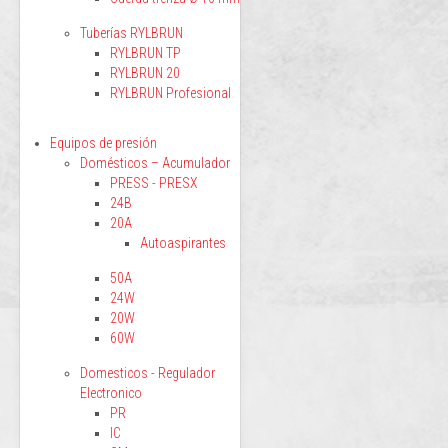
Tuberías RYLBRUN
RYLBRUN TP
RYLBRUN 20
RYLBRUN Profesional
Equipos de presión
Domésticos – Acumulador
PRESS - PRESX
24B
20A
Autoaspirantes
50A
24W
20W
60W
Domesticos - Regulador
Electronico
PR
IC