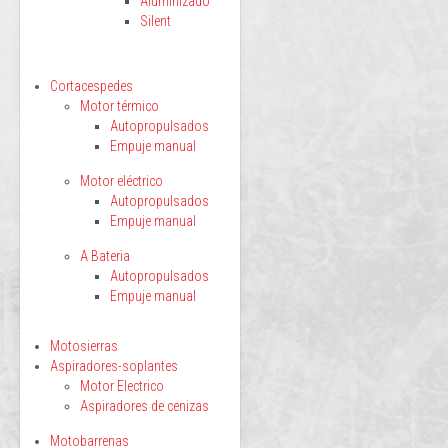
Aluminizado
Silent
Cortacespedes
Motor térmico
Autopropulsados
Empuje manual
Motor eléctrico
Autopropulsados
Empuje manual
A Bateria
Autopropulsados
Empuje manual
Motosierras
Aspiradores-soplantes
Motor Electrico
Aspiradores de cenizas
Motobarrenas