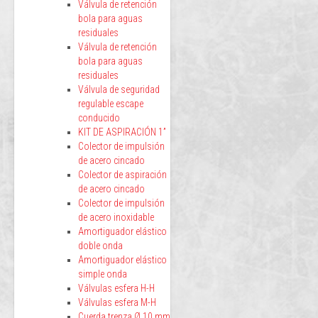
Válvula de retención
bola para aguas
residuales
Válvula de retención
bola para aguas
residuales
Válvula de seguridad
regulable escape
conducido
KIT DE ASPIRACIÓN 1”
Colector de impulsión
de acero cincado
Colector de aspiración
de acero cincado
Colector de impulsión
de acero inoxidable
Amortiguador elástico
doble onda
Amortiguador elástico
simple onda
Válvulas esfera H-H
Válvulas esfera M-H
Cuerda trenza Ø 10 mm