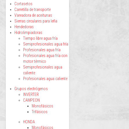
Cortasetos
Carretilla de transporte
Vareadora de aceitunas
Sierras circulares para leña
Hendedoras
Hidrolimpiadoras
Tiempo libre agua fría
Semiprofesionales agua fría
Profesionales agua fría
Profesionales agua fría con
motor térmico
Semiprofesionales agua
caliente
Profesionales agua caliente
Grupos electrógenos
INVERTER
CAMPEON
Monofásicos
Trifásicos
HONDA
Monofásicos