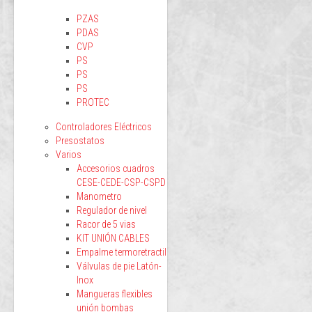
PZAS
PDAS
CVP
PS
PS
PS
PROTEC
Controladores Eléctricos
Presostatos
Varios
Accesorios cuadros
CESE-CEDE-CSP-CSPD
Manometro
Regulador de nivel
Racor de 5 vias
KIT UNIÓN CABLES
Empalme termoretractil
Válvulas de pie Latón-
Inox
Mangueras flexibles
unión bombas