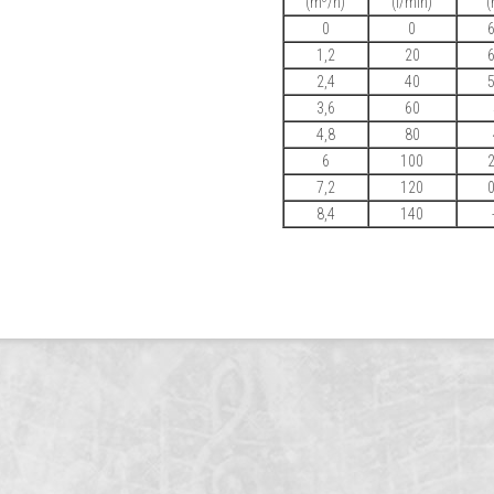
(m
/h)
(l/min)
(
0
0
6
1,2
20
6
2,4
40
5
3,6
60
4,8
80
6
100
2
7,2
120
0
8,4
140