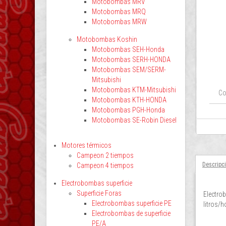
Motobombas MRV
Motobombas MRQ
Motobombas MRW
Motobombas Koshin
Motobombas SEH-Honda
Motobombas SERH-HONDA
Motobombas SEM/SERM-
Mitsubishi
Motobombas KTM-Mitsubishi
Co
Motobombas KTH-HONDA
Motobombas PGH-Honda
Motobombas SE-Robin Diesel
Motores térmicos
Campeon 2 tiempos
Descripc
Campeon 4 tiempos
Electrobombas superficie
Superficie Foras
Electro
Electrobombas superficie PE
litros/h
Electrobombas de superficie
PE/A