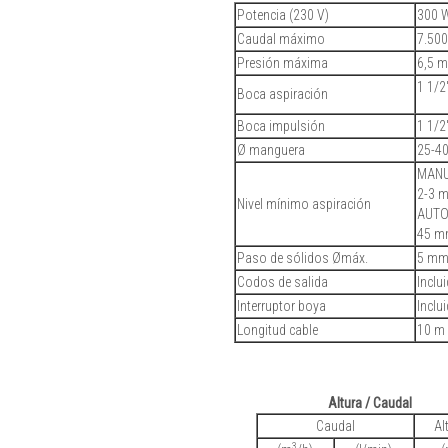
Potencia (230 V)
300 
Caudal máximo
7.500
Presión máxima
6,5 m
1 1/2
Boca aspiración
Boca impulsión
1 1/2
Ø manguera
25-4
MAN
2-3 
Nivel mínimo aspiración
AUTO
45 m
Paso de sólidos Ømáx.
5 m
Codos de salida
Inclu
Interruptor boya
Inclu
Longitud cable
10 m
Altura / Caudal
Caudal
Al
3