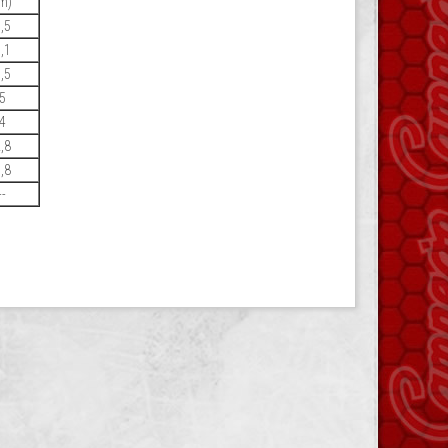
m)
,5
,1
,5
5
4
,8
,8
--