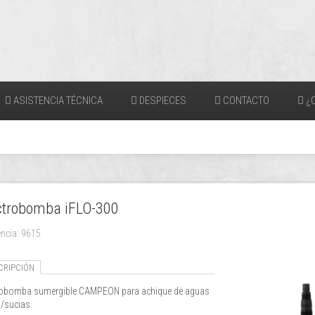
ASISTENCIA TÉCNICA
DESPIECES
CONTACTO
¿Q
ctrobomba iFLO-300
encia: 9615
CRIPCIÓN
robomba sumergible CAMPEON para achique de aguas
s/sucias.