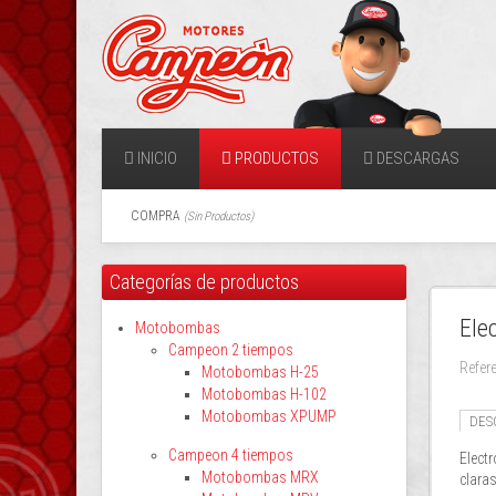
INICIO
PRODUCTOS
DESCARGAS
COMPRA
(
Sin Productos
)
Categorías de productos
Ele
Motobombas
Campeon 2 tiempos
Refer
Motobombas H-25
Motobombas H-102
Motobombas XPUMP
DES
Campeon 4 tiempos
Elect
Motobombas MRX
clara