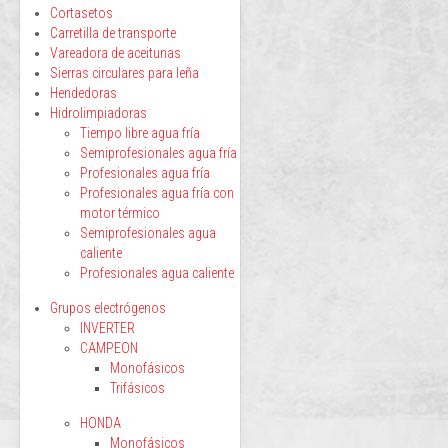
Cortasetos
Carretilla de transporte
Vareadora de aceitunas
Sierras circulares para leña
Hendedoras
Hidrolimpiadoras
Tiempo libre agua fría
Semiprofesionales agua fría
Profesionales agua fría
Profesionales agua fría con
motor térmico
Semiprofesionales agua
caliente
Profesionales agua caliente
Grupos electrógenos
INVERTER
CAMPEON
Monofásicos
Trifásicos
HONDA
Monofásicos