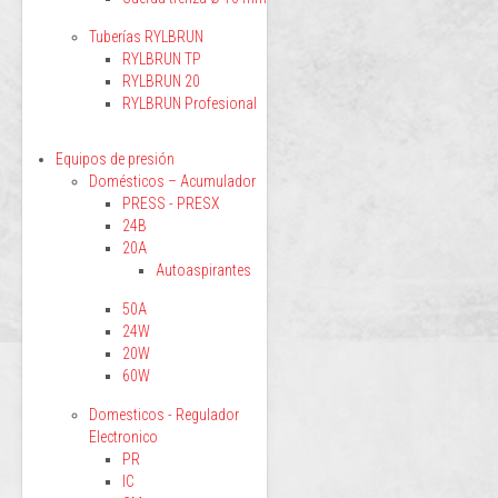
Tuberías RYLBRUN
RYLBRUN TP
RYLBRUN 20
RYLBRUN Profesional
Equipos de presión
Domésticos – Acumulador
PRESS - PRESX
24B
20A
Autoaspirantes
50A
24W
20W
60W
Domesticos - Regulador
Electronico
PR
IC