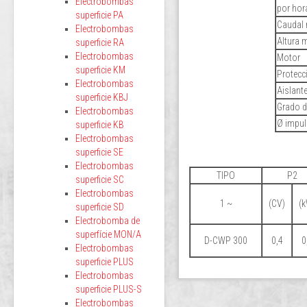
Electrobombas
por hor
superficie PA
Caudal
Electrobombas
Altura 
superficie RA
Electrobombas
Motor
superficie KM
Protecc
Electrobombas
Aislant
superficie KBJ
Grado d
Electrobombas
Ø impul
superficie KB
Electrobombas
superficie SE
Electrobombas
TIPO
P2
superficie SC
Electrobombas
1 ~
(CV)
(
superficie SD
Electrobomba de
superfície MON/A
D-CWP 300
0,4
0
Electrobombas
superficie PLUS
Electrobombas
superficie PLUS-S
Electrobombas