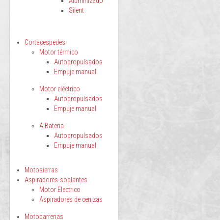
Aluminizado
Silent
Cortacespedes
Motor térmico
Autopropulsados
Empuje manual
Motor eléctrico
Autopropulsados
Empuje manual
A Bateria
Autopropulsados
Empuje manual
Motosierras
Aspiradores-soplantes
Motor Electrico
Aspiradores de cenizas
Motobarrenas