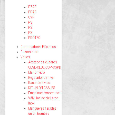
PZAS
PDAS
CVP
PS
PS
PS
PROTEC
Controladores Eléctricos
Presostatos
Varios
Accesorios cuadros
CESE-CEDE-CSP-CSPD
Manometro
Regulador de nivel
Racor de 5 vias
KIT UNIÓN CABLES
Empalme termoretractil
Válvulas de pie Latón-
Inox
Mangueras flexibles
unión bombas