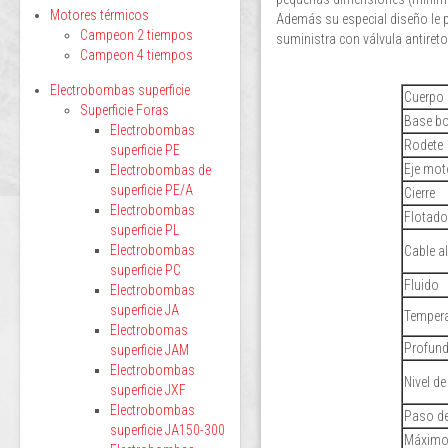
Motores térmicos
Además su especial diseño le 
Campeon 2 tiempos
suministra con válvula antireto
Campeon 4 tiempos
Electrobombas superficie
Cuerpo
Superficie Foras
Base b
Electrobombas
Rodete
superficie PE
Eje mot
Electrobombas de
superficie PE/A
Cierre
Electrobombas
Flotado
superficie PL
Electrobombas
Cable a
superficie PC
Fluido
Electrobombas
superficie JA
Tempera
Electrobomas
Profund
superficie JAM
Electrobombas
Nivel de
superficie JXF
Electrobombas
Paso de
superficie JA150-300
Máximo