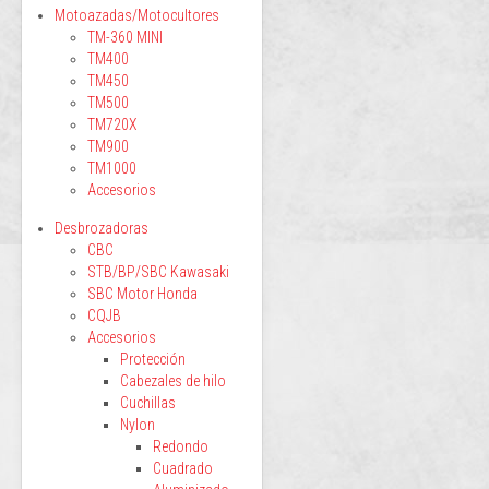
Motoazadas/Motocultores
TM-360 MINI
TM400
TM450
TM500
TM720X
TM900
TM1000
Accesorios
Desbrozadoras
CBC
STB/BP/SBC Kawasaki
SBC Motor Honda
CQJB
Accesorios
Protección
Cabezales de hilo
Cuchillas
Nylon
Redondo
Cuadrado