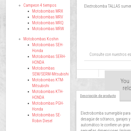
Campeon 4 tiempos
Electrobomba TALLAS sumerg
Motobombas MRX
Motobombas MRV
Motobombas MRQ
Motobombas MRW
Motobombas Koshin
Motobombas SEH-
Honda
Consulte con nuestros es
Motobombas SERH-
HONDA
Motobombas
SEM/SERM-Mitsubishi
Motobombas KTM-
You 
Mitsubishi
rel
Motobombas KTH-
Descripción de producto
HONDA
Motobombas PGH-
Honda
Electrobomba sumergible para 
Motobombas SE-
desagüe de sótanos, garajes y
Robin Diesel
automático le confiere un gran
pequeñas dimensiones (mínimo 