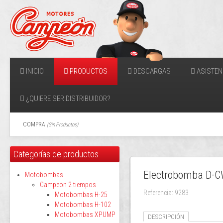
INICIO
PRODUCTOS
DESCARGAS
ASISTEN
¿QUIERE SER DISTRIBUIDOR?
COMPRA
(
Sin Productos
)
Categorías de productos
Electrobomba D-
Motobombas
Campeon 2 tiempos
Referencia: 9283
Motobombas H-25
Motobombas H-102
Motobombas XPUMP
DESCRIPCIÓN