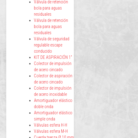
Válvula de retención
bola para aguas
residuales
Válvula de retención
bola para aguas
residuales
Válvula de seguridad
regulable escape
conducido
KIT DE ASPIRACIÓN 1”
Colector de impulsión
de acero cincado
Colector de aspiración
de acero cincado
Colector de impulsión
de acero inoxidable
Amortiguador elástico
doble onda
Amortiguador elástico
simple onda
Válvulas esfera H-H
Válvulas esfera M-H
Cuerda trenza Ø 10 mm