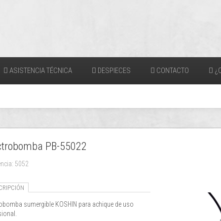
ASISTENCIA TÉCNICA
DESPIECES
CONTACTO
¿Q
ctrobomba PB-55022
encia: 5052
CRIPCIÓN
robomba sumergible KOSHIN para achique de uso
sional.