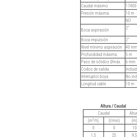
Caudal máximo
17400 
Presión máxima
10 m
NO
2"
Boca aspiración
Boca impulsión
2"
Nivel mínimo aspiración
40 m
Profundidad máxima
5 m
Paso de sólidos Ømáx.
6 mm
Codos de salida
Inclui
Interruptor boya
No inc
Longitud cable
10 m
Altura / Caudal
Caudal
Altu
3
(m
/h)
(l/min)
(m
0
0
10
1,5
25
9,5