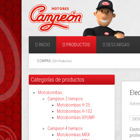
INICIO
PRODUCTOS
DESCARGAS
COMPRA
(
Sin Productos
)
Categorías de productos
Ele
Motobombas
Campeon 2 tiempos
Refer
Motobombas H-25
Motobombas H-102
Motobombas XPUMP
DES
Campeon 4 tiempos
Elect
Motobombas MRX
profe