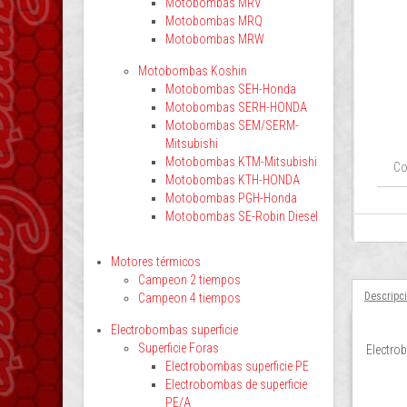
Motobombas MRV
Motobombas MRQ
Motobombas MRW
Motobombas Koshin
Motobombas SEH-Honda
Motobombas SERH-HONDA
Motobombas SEM/SERM-
Mitsubishi
Motobombas KTM-Mitsubishi
Co
Motobombas KTH-HONDA
Motobombas PGH-Honda
Motobombas SE-Robin Diesel
Motores térmicos
Campeon 2 tiempos
Descripc
Campeon 4 tiempos
Electrobombas superficie
Superficie Foras
Electro
Electrobombas superficie PE
Electrobombas de superficie
PE/A