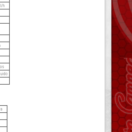
l/h
m
dos
luido
ra
)