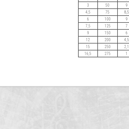
3
50
9
4,5
75
8,5
6
100
9
7,5
125
7
9
150
6
12
200
4,5
15
250
2,1
16,5
275
1