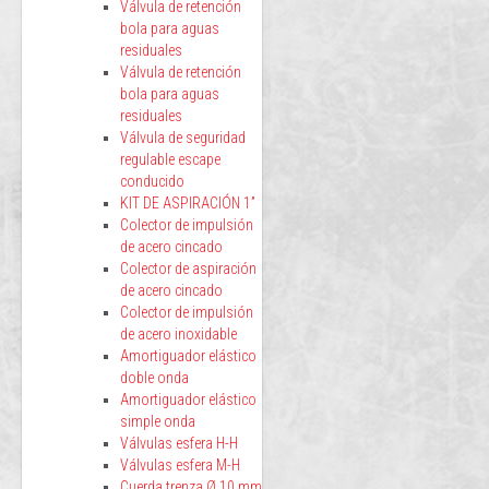
Válvula de retención
bola para aguas
residuales
Válvula de retención
bola para aguas
residuales
Válvula de seguridad
regulable escape
conducido
KIT DE ASPIRACIÓN 1”
Colector de impulsión
de acero cincado
Colector de aspiración
de acero cincado
Colector de impulsión
de acero inoxidable
Amortiguador elástico
doble onda
Amortiguador elástico
simple onda
Válvulas esfera H-H
Válvulas esfera M-H
Cuerda trenza Ø 10 mm