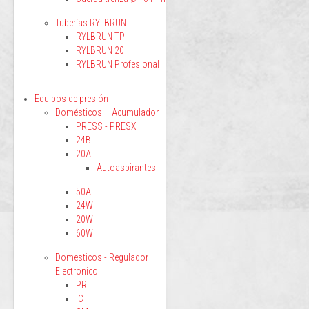
Tuberías RYLBRUN
RYLBRUN TP
RYLBRUN 20
RYLBRUN Profesional
Equipos de presión
Domésticos – Acumulador
PRESS - PRESX
24B
20A
Autoaspirantes
50A
24W
20W
60W
Domesticos - Regulador
Electronico
PR
IC