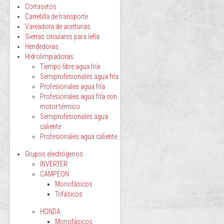
Cortasetos
Carretilla de transporte
Vareadora de aceitunas
Sierras circulares para leña
Hendedoras
Hidrolimpiadoras
Tiempo libre agua fría
Semiprofesionales agua fría
Profesionales agua fría
Profesionales agua fría con
motor térmico
Semiprofesionales agua
caliente
Profesionales agua caliente
Grupos electrógenos
INVERTER
CAMPEON
Monofásicos
Trifásicos
HONDA
Monofásicos