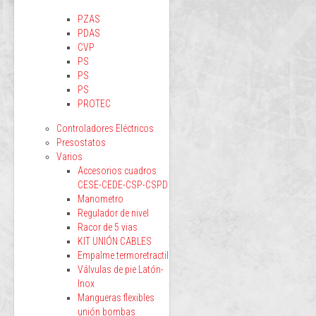
PZAS
PDAS
CVP
PS
PS
PS
PROTEC
Controladores Eléctricos
Presostatos
Varios
Accesorios cuadros
CESE-CEDE-CSP-CSPD
Manometro
Regulador de nivel
Racor de 5 vias
KIT UNIÓN CABLES
Empalme termoretractil
Válvulas de pie Latón-
Inox
Mangueras flexibles
unión bombas