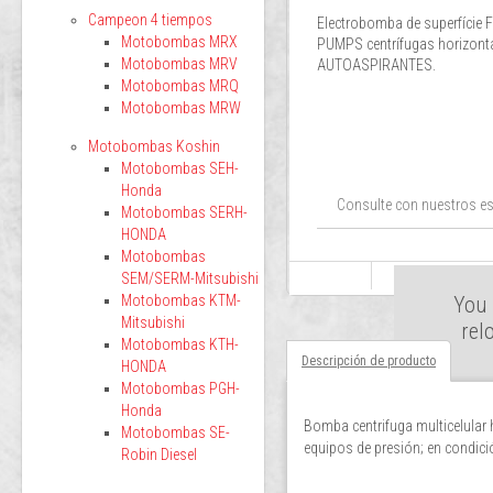
Campeon 4 tiempos
Electrobomba de superfíci
Motobombas MRX
PUMPS centrífugas horizonta
Motobombas MRV
AUTOASPIRANTES.
Motobombas MRQ
Motobombas MRW
Motobombas Koshin
Motobombas SEH-
Honda
Consulte con nuestros es
Motobombas SERH-
HONDA
Motobombas
SEM/SERM-Mitsubishi
Motobombas KTM-
You 
Mitsubishi
rel
Motobombas KTH-
Descripción de producto
HONDA
Motobombas PGH-
Honda
Bomba centrifuga multicelula
Motobombas SE-
equipos de presión; en condici
Robin Diesel