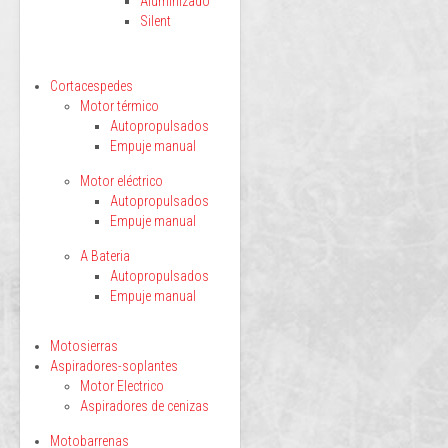
Aluminizado
Silent
Cortacespedes
Motor térmico
Autopropulsados
Empuje manual
Motor eléctrico
Autopropulsados
Empuje manual
A Bateria
Autopropulsados
Empuje manual
Motosierras
Aspiradores-soplantes
Motor Electrico
Aspiradores de cenizas
Motobarrenas