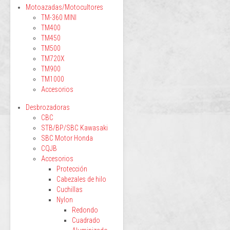
Motoazadas/Motocultores
TM-360 MINI
TM400
TM450
TM500
TM720X
TM900
TM1000
Accesorios
Desbrozadoras
CBC
STB/BP/SBC Kawasaki
SBC Motor Honda
CQJB
Accesorios
Protección
Cabezales de hilo
Cuchillas
Nylon
Redondo
Cuadrado