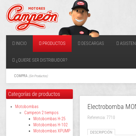
INICIO
PRODUCTOS
DESCARGAS
ASISTEN
¿QUIERE SER DISTRIBUIDOR?
COMPRA
(
Sin Productos
)
Categorías de productos
Electrobomba MO
Motobombas
Campeon 2 tiempos
Referencia: 7710
Motobombas H-25
Motobombas H-102
Motobombas XPUMP
DESCRIPCIÓN