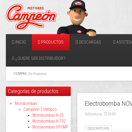
INICIO
PRODUCTOS
DESCARGAS
ASISTEN
¿QUIERE SER DISTRIBUIDOR?
COMPRA
(
Sin Productos
)
Categorías de productos
Electrobomba NO
Motobombas
Campeon 2 tiempos
Referencia: 202690
Motobombas H-25
Motobombas H-102
Motobombas XPUMP
DESCRIPCIÓN