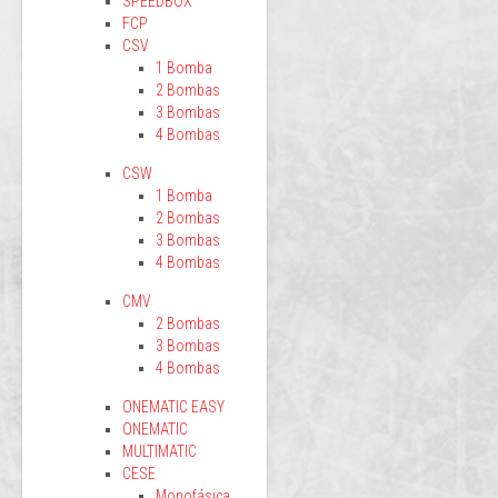
SPEEDBOX
FCP
CSV
1 Bomba
2 Bombas
3 Bombas
4 Bombas
CSW
1 Bomba
2 Bombas
3 Bombas
4 Bombas
CMV
2 Bombas
3 Bombas
4 Bombas
ONEMATIC EASY
ONEMATIC
MULTIMATIC
CESE
Monofásica