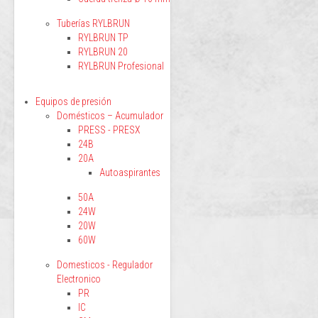
Tuberías RYLBRUN
RYLBRUN TP
RYLBRUN 20
RYLBRUN Profesional
Equipos de presión
Domésticos – Acumulador
PRESS - PRESX
24B
20A
Autoaspirantes
50A
24W
20W
60W
Domesticos - Regulador
Electronico
PR
IC