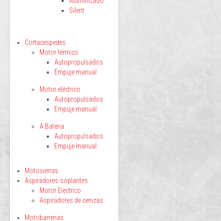
Aluminizado
Silent
Cortacespedes
Motor térmico
Autopropulsados
Empuje manual
Motor eléctrico
Autopropulsados
Empuje manual
A Bateria
Autopropulsados
Empuje manual
Motosierras
Aspiradores-soplantes
Motor Electrico
Aspiradores de cenizas
Motobarrenas