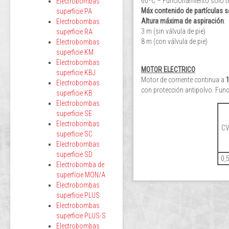
60ºC – Funcionamiento sólo tr
Electrobombas
Máx contenido de partículas s
superficie PA
Altura máxima de aspiración
:
Electrobombas
3 m (sin válvula de pie)
superficie RA
8 m (con válvula de pie)
Electrobombas
superficie KM
Electrobombas
MOTOR ELECTRICO
superficie KBJ
Motor de corriente continua a
Electrobombas
con protección antipolvo. Fun
superficie KB
Electrobombas
superficie SE
Electrobombas
C
superficie SC
Electrobombas
superficie SD
0,
Electrobomba de
superfície MON/A
Electrobombas
superficie PLUS
Electrobombas
superficie PLUS-S
Electrobombas