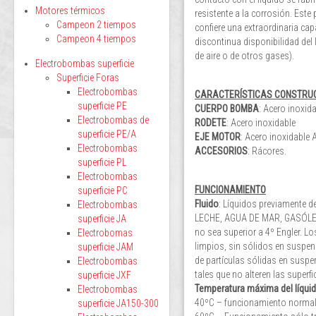
Motores térmicos
resistente a la corrosión. Este 
Campeon 2 tiempos
confiere una extraordinaria ca
Campeon 4 tiempos
discontinua disponibilidad del 
de aire o de otros gases).
Electrobombas superficie
Superficie Foras
Electrobombas
CARACTERÍSTICAS CONSTRU
superficie PE
CUERPO BOMBA
: Acero inoxid
Electrobombas de
RODETE
: Acero inoxidable
superficie PE/A
EJE MOTOR
: Acero inoxidable 
Electrobombas
ACCESORIOS
: Rácores.
superficie PL
Electrobombas
FUNCIONAMIENTO
superficie PC
Fluido
: Líquidos previamente
Electrobombas
LECHE, AGUA DE MAR, GASÓLEO,
superficie JA
no sea superior a 4º Engler. Lo
Electrobomas
limpios, sin sólidos en suspe
superficie JAM
de partículas sólidas en suspe
Electrobombas
tales que no alteren las superfi
superficie JXF
Temperatura máxima del líqui
Electrobombas
40ºC – funcionamiento norma
superficie JA150-300