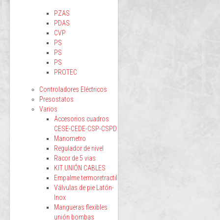
PZAS
PDAS
CVP
PS
PS
PS
PROTEC
Controladores Eléctricos
Presostatos
Varios
Accesorios cuadros
CESE-CEDE-CSP-CSPD
Manometro
Regulador de nivel
Racor de 5 vias
KIT UNIÓN CABLES
Empalme termoretractil
Válvulas de pie Latón-
Inox
Mangueras flexibles
unión bombas