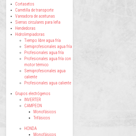
Cortasetos
Carretilla de transporte
Vareadora de aceitunas
Sierras circulares para leña
Hendedoras
Hidrolimpiadoras
Tiempo libre agua fría
Semiprofesionales agua fría
Profesionales agua fría
Profesionales agua fría con
motor térmico
Semiprofesionales agua
caliente
Profesionales agua caliente
Grupos electrógenos
INVERTER
CAMPEON
Monofásicos
Trifásicos
HONDA
Monofásicos