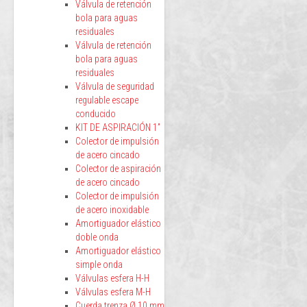
Válvula de retención
bola para aguas
residuales
Válvula de retención
bola para aguas
residuales
Válvula de seguridad
regulable escape
conducido
KIT DE ASPIRACIÓN 1”
Colector de impulsión
de acero cincado
Colector de aspiración
de acero cincado
Colector de impulsión
de acero inoxidable
Amortiguador elástico
doble onda
Amortiguador elástico
simple onda
Válvulas esfera H-H
Válvulas esfera M-H
Cuerda trenza Ø 10 mm