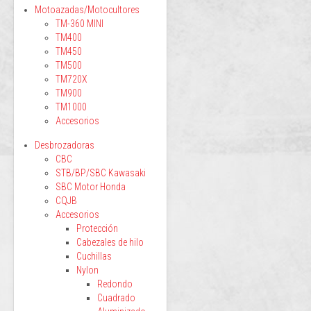
Motoazadas/Motocultores
TM-360 MINI
TM400
TM450
TM500
TM720X
TM900
TM1000
Accesorios
Desbrozadoras
CBC
STB/BP/SBC Kawasaki
SBC Motor Honda
CQJB
Accesorios
Protección
Cabezales de hilo
Cuchillas
Nylon
Redondo
Cuadrado