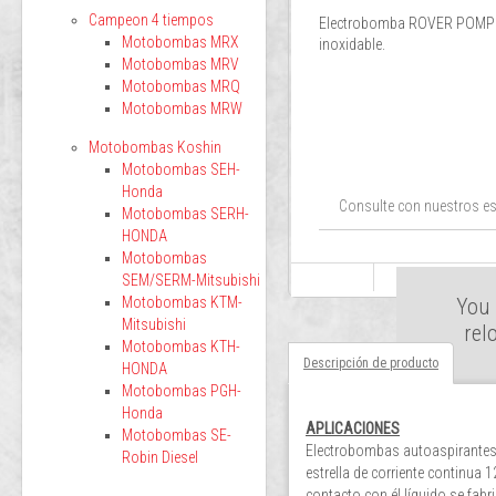
Campeon 4 tiempos
Electrobomba ROVER POMPE 
Motobombas MRX
inoxidable.
Motobombas MRV
Motobombas MRQ
Motobombas MRW
Motobombas Koshin
Motobombas SEH-
Honda
Consulte con nuestros es
Motobombas SERH-
HONDA
Motobombas
SEM/SERM-Mitsubishi
Motobombas KTM-
You 
Mitsubishi
rel
Motobombas KTH-
Descripción de producto
HONDA
Motobombas PGH-
Honda
APLICACIONES
Motobombas SE-
Electrobombas autoaspirantes de
Robin Diesel
estrella de corriente continua 1
contacto con él líquido se fabr