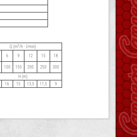
3
Q (m
/h - l/min)
6
9
12
15
18
100
150
200
250
300
H (m)
16
15
13,5
11,5
9