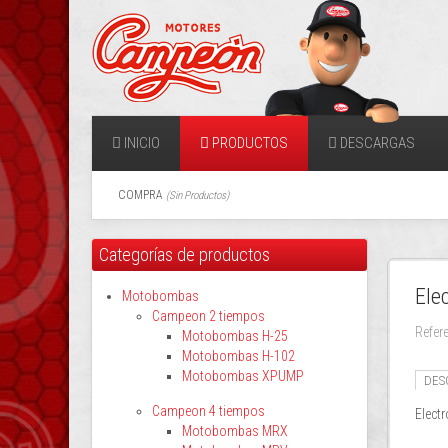
INICIO
PRODUCTOS
DESCARGAS
COMPRA
(
Sin Productos
)
Categorías de productos
Ele
Motobombas
Campeon 2 tiempos
Refer
Motobombas H-25
Motobombas H-102
Motobombas XPUMP
DES
Campeon 4 tiempos
Elect
Motobombas MRX