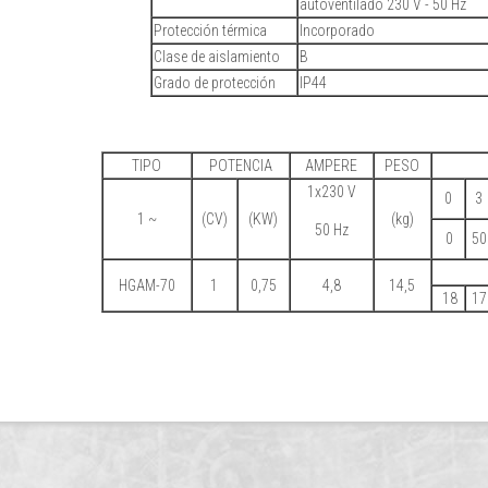
autoventilado 230 V - 50 Hz
Protección térmica
Incorporado
Clase de aislamiento
B
Grado de protección
IP44
TIPO
POTENCIA
AMPERE
PESO
1x230 V
0
3
1 ~
(CV)
(KW)
(kg)
50 Hz
0
50
HGAM-70
1
0,75
4,8
14,5
18
17