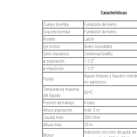
Características
Cuerpo bomba
Fundición de hierro
Soporte bomba
Fundición de hierro
Rodete
Latón
Eje motor
Acero inoxidable
Sello mecánico
Cerámica/Grafito
ø aspiración
1 1/2"
ø impulsión
1 1/2"
Aguas limpias y líquidos mec
Fluido
no agresivos
Temperatura máxima
60ºC
del líquido
Presión de trabajo
6 bars
Altura aspiración
máx. 5 m
Caudal máx.
300 l/min
Altura máx.
20 m
Inducción con roto de jaula, de
Motor