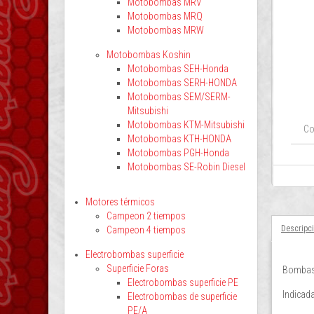
Motobombas MRV
Motobombas MRQ
Motobombas MRW
Motobombas Koshin
Motobombas SEH-Honda
Motobombas SERH-HONDA
Motobombas SEM/SERM-
Mitsubishi
Motobombas KTM-Mitsubishi
Co
Motobombas KTH-HONDA
Motobombas PGH-Honda
Motobombas SE-Robin Diesel
Motores térmicos
Campeon 2 tiempos
Descripc
Campeon 4 tiempos
Electrobombas superficie
Superficie Foras
Bombas 
Electrobombas superficie PE
Indicada
Electrobombas de superficie
PE/A