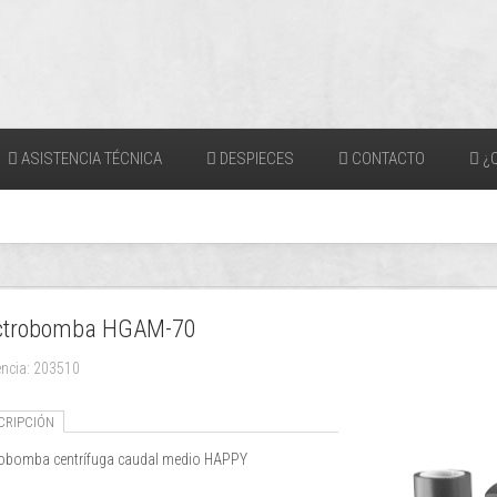
ASISTENCIA TÉCNICA
DESPIECES
CONTACTO
¿Q
ctrobomba HGAM-70
encia: 203510
CRIPCIÓN
robomba centrífuga caudal medio HAPPY