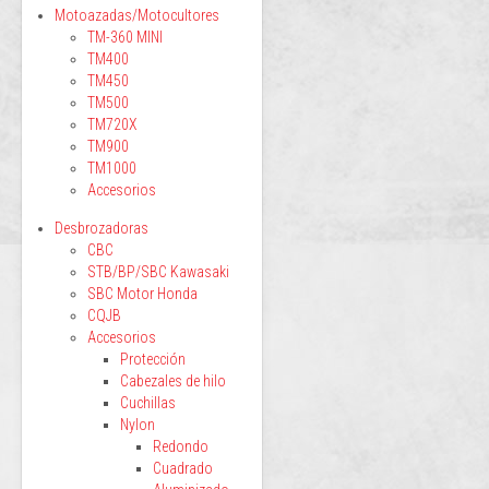
Motoazadas/Motocultores
TM-360 MINI
TM400
TM450
TM500
TM720X
TM900
TM1000
Accesorios
Desbrozadoras
CBC
STB/BP/SBC Kawasaki
SBC Motor Honda
CQJB
Accesorios
Protección
Cabezales de hilo
Cuchillas
Nylon
Redondo
Cuadrado