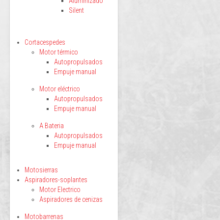
Aluminizado
Silent
Cortacespedes
Motor térmico
Autopropulsados
Empuje manual
Motor eléctrico
Autopropulsados
Empuje manual
A Bateria
Autopropulsados
Empuje manual
Motosierras
Aspiradores-soplantes
Motor Electrico
Aspiradores de cenizas
Motobarrenas