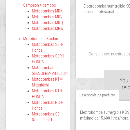
Campeon 4 tiempos
Electrobomba sumergible KO
Motobombas MRX
de uso profesional.
Motobombas MRV
Motobombas MRQ
Motobombas MRW
Motobombas Koshin
Motobombas SEH-
Honda
Consulte con nuestros es
Motobombas SERH-
HONDA
Motobombas
SEM/SERM-Mitsubishi
Motobombas KTM-
You 
Mitsubishi
rel
Motobombas KTH-
Descripción de producto
HONDA
Motobombas PGH-
Honda
Electrobomba sumergible KOSHI
Motobombas SE-
máximo de 15.600 litros/hora.
Robin Diesel