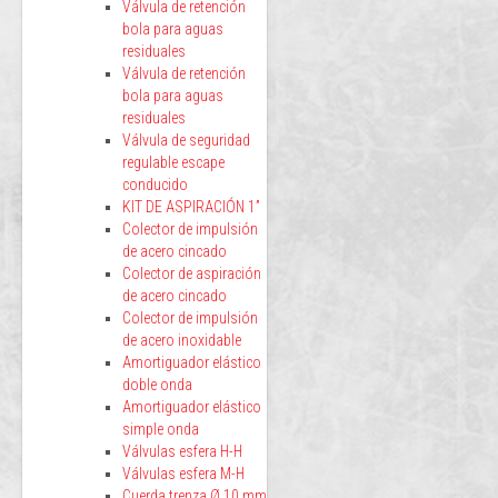
Válvula de retención
bola para aguas
residuales
Válvula de retención
bola para aguas
residuales
Válvula de seguridad
regulable escape
conducido
KIT DE ASPIRACIÓN 1”
Colector de impulsión
de acero cincado
Colector de aspiración
de acero cincado
Colector de impulsión
de acero inoxidable
Amortiguador elástico
doble onda
Amortiguador elástico
simple onda
Válvulas esfera H-H
Válvulas esfera M-H
Cuerda trenza Ø 10 mm