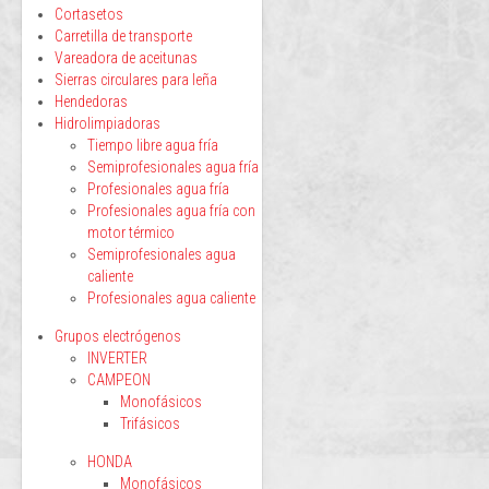
Cortasetos
Carretilla de transporte
Vareadora de aceitunas
Sierras circulares para leña
Hendedoras
Hidrolimpiadoras
Tiempo libre agua fría
Semiprofesionales agua fría
Profesionales agua fría
Profesionales agua fría con
motor térmico
Semiprofesionales agua
caliente
Profesionales agua caliente
Grupos electrógenos
INVERTER
CAMPEON
Monofásicos
Trifásicos
HONDA
Monofásicos