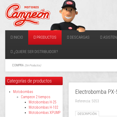
INICIO
PRODUCTOS
DESCARGAS
ASISTEN
¿QUIERE SER DISTRIBUIDOR?
COMPRA
(
Sin Productos
)
Categorías de productos
Electrobomba PX-
Motobombas
Campeon 2 tiempos
Referencia: 5053
Motobombas H-25
Motobombas H-102
Motobombas XPUMP
DESCRIPCIÓN