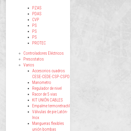
PZAS
PDAS
CVP
PS
PS
PS
PROTEC
Controladores Eléctricos
Presostatos
Varios
Accesorios cuadros
CESE-CEDE-CSP-CSPD
Manometro
Regulador de nivel
Racor de 5 vias
KIT UNIÓN CABLES
Empalme termoretractil
Válvulas de pie Latón-
Inox
Mangueras flexibles
unión bombas