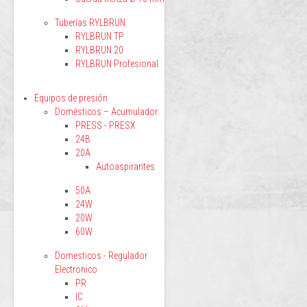
Tuberías RYLBRUN
RYLBRUN TP
RYLBRUN 20
RYLBRUN Profesional
Equipos de presión
Domésticos – Acumulador
PRESS - PRESX
24B
20A
Autoaspirantes
50A
24W
20W
60W
Domesticos - Regulador
Electronico
PR
IC