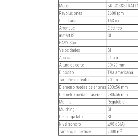
Motor
BRIGGS&STRATTO
Revoluciones
2600 rpm
Cilindrada
163 cc
Arranque
Eléctrico
instart IS
SI
EASY Start
--
Velocidades
SI
Ancho
51 cm
Altura de corte
30/90 mm
Dipósito
Tela americana
Tamaño dipósito
70 litros
Diámetro ruedas delanteras
203x56 mm
Diámetro ruedas traseras
280x56 mm
Manillar
Regulable
Mulching
SI
Descarga lateral
SI
Nivel sonoro
≤98 dB(A)
2
Tamaño superfície
2000 m