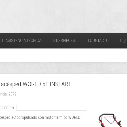
ASISTENCIA TÉCNICA
DESPIECES
CONTACTO
¿Q
tacésped WORLD 51 INSTART
encia: 9079
CRIPCIÓN
césped autopropulsado con motor térmico WORLD