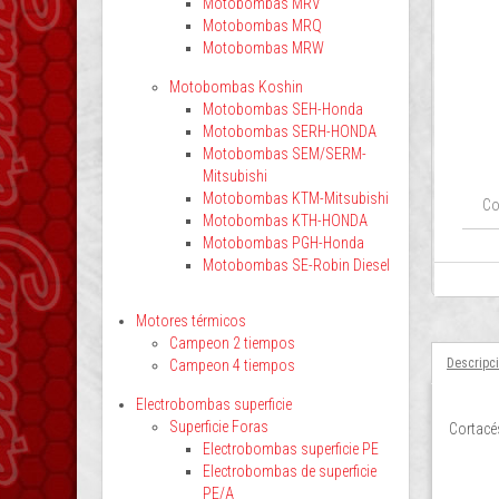
Motobombas MRV
Motobombas MRQ
Motobombas MRW
Motobombas Koshin
Motobombas SEH-Honda
Motobombas SERH-HONDA
Motobombas SEM/SERM-
Mitsubishi
Motobombas KTM-Mitsubishi
Co
Motobombas KTH-HONDA
Motobombas PGH-Honda
Motobombas SE-Robin Diesel
Motores térmicos
Campeon 2 tiempos
Descripc
Campeon 4 tiempos
Electrobombas superficie
Superficie Foras
Cortac
Electrobombas superficie PE
Electrobombas de superficie
PE/A