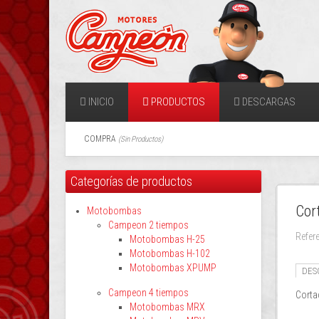
INICIO
PRODUCTOS
DESCARGAS
COMPRA
(
Sin Productos
)
Categorías de productos
Cor
Motobombas
Campeon 2 tiempos
Refer
Motobombas H-25
Motobombas H-102
Motobombas XPUMP
DES
Campeon 4 tiempos
Corta
Motobombas MRX