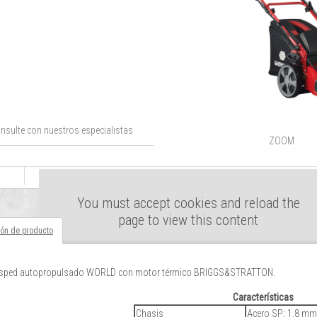
nsulte con nuestros especialistas
ZOOM
You must accept cookies and reload the
page to view this content
ión de producto
ésped autopropulsado WORLD con motor térmico BRIGGS&STRATTON.
Características
Chasis
Acero SP: 1,8 mm