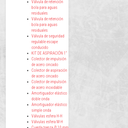
Válvula de retención
bola para aguas
residuales
Válvula de retención
bola para aguas
residuales
Válvula de seguridad
regulable escape
conducido
KIT DE ASPIRACIÓN 1”
Colector de impulsión
de acero cincado
Colector de aspiración
de acero cincado
Colector de impulsión
de acero inoxidable
Amortiguador elástico
doble onda
Amortiguador elástico
simple onda
Válvulas esfera H-H
Válvulas esfera M-H
Cuerda trenza Ø 10 mm