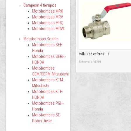
Campeon 4 tiempos
Motobombas MRX
Motobombas MRV
Motobombas MRQ
Motobombas MRW
Motobombas Koshin
Motobombas SEH-
Honda
Válvulas esfera H-H
Motobombas SERH-
HONDA
Referencia: VEHH
Motobombas
SEM/SERM-Mitsubishi
Motobombas KTM-
Mitsubishi
Motobombas KTH-
HONDA
Motobombas PGH-
Honda
Motobombas SE-
Robin Diesel