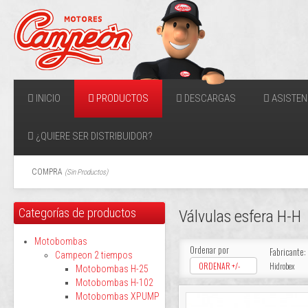
INICIO
PRODUCTOS
DESCARGAS
ASISTEN
¿QUIERE SER DISTRIBUIDOR?
COMPRA
(
Sin Productos
)
Categorías de productos
Válvulas esfera H-H
Motobombas
Ordenar por
Fabricante:
Campeon 2 tiempos
ORDENAR +/-
Hidrobex
Motobombas H-25
Motobombas H-102
Motobombas XPUMP