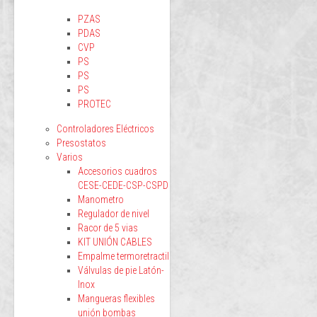
PZAS
PDAS
CVP
PS
PS
PS
PROTEC
Controladores Eléctricos
Presostatos
Varios
Accesorios cuadros
CESE-CEDE-CSP-CSPD
Manometro
Regulador de nivel
Racor de 5 vias
KIT UNIÓN CABLES
Empalme termoretractil
Válvulas de pie Latón-
Inox
Mangueras flexibles
unión bombas