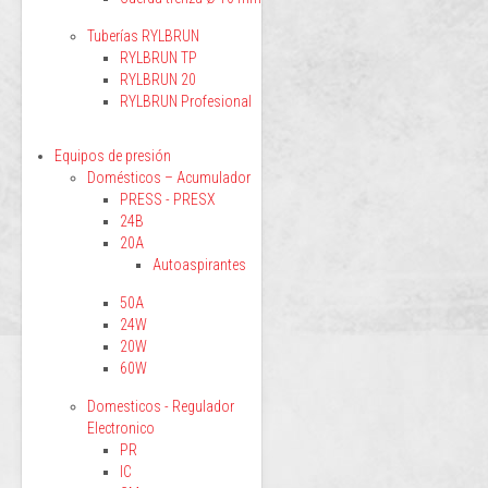
Tuberías RYLBRUN
RYLBRUN TP
RYLBRUN 20
RYLBRUN Profesional
Equipos de presión
Domésticos – Acumulador
PRESS - PRESX
24B
20A
Autoaspirantes
50A
24W
20W
60W
Domesticos - Regulador
Electronico
PR
IC