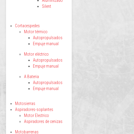
Aluminizado
Silent
Cortacespedes
Motor térmico
Autopropulsados
Empuje manual
Motor eléctrico
Autopropulsados
Empuje manual
A Bateria
Autopropulsados
Empuje manual
Motosierras
Aspiradores-soplantes
Motor Electrico
Aspiradores de cenizas
Motobarrenas