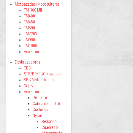
Motoazadas/Motocultores
TM-360 MINI
TM400
TM450
TM500
TM720X
TM900
TM1000
Accesorios
Desbrozadoras
CBC
STB/BP/SBC Kawasaki
SBC Motor Honda
CQJB
Accesorios
Protección
Cabezales de hilo
Cuchillas
Nylon
Redondo
Cuadrado