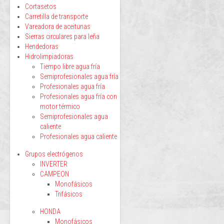
Cortasetos
Carretilla de transporte
Vareadora de aceitunas
Sierras circulares para leña
Hendedoras
Hidrolimpiadoras
Tiempo libre agua fría
Semiprofesionales agua fría
Profesionales agua fría
Profesionales agua fría con
motor térmico
Semiprofesionales agua
caliente
Profesionales agua caliente
Grupos electrógenos
INVERTER
CAMPEON
Monofásicos
Trifásicos
HONDA
Monofásicos