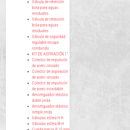
Válvula de retención
bola para aguas
residuales
Válvula de retención
bola para aguas
residuales
Válvula de seguridad
regulable escape
conducido
KIT DE ASPIRACIÓN 1”
Colector de impulsión
de acero cincado
Colector de aspiración
de acero cincado
Colector de impulsión
de acero inoxidable
Amortiguador elástico
doble onda
Amortiguador elástico
simple onda
Válvulas esfera H-H
Válvulas esfera M-H
Cuerda trenza Ø 10 mm