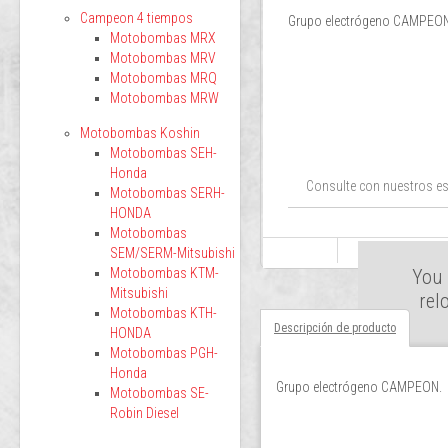
Campeon 4 tiempos
Grupo electrógeno CAMPEON
Motobombas MRX
Motobombas MRV
Motobombas MRQ
Motobombas MRW
Motobombas Koshin
Motobombas SEH-
Honda
Consulte con nuestros es
Motobombas SERH-
HONDA
Motobombas
SEM/SERM-Mitsubishi
Motobombas KTM-
You 
Mitsubishi
rel
Motobombas KTH-
Descripción de producto
HONDA
Motobombas PGH-
Honda
Grupo electrógeno CAMPEON.
Motobombas SE-
Robin Diesel