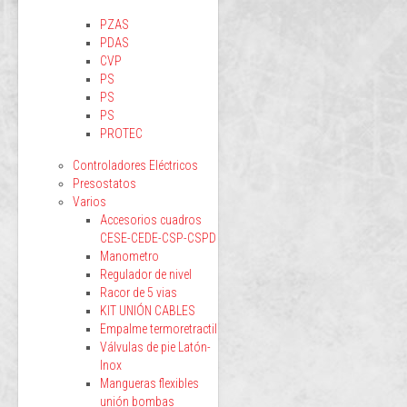
PZAS
PDAS
CVP
PS
PS
PS
PROTEC
Controladores Eléctricos
Presostatos
Varios
Accesorios cuadros
CESE-CEDE-CSP-CSPD
Manometro
Regulador de nivel
Racor de 5 vias
KIT UNIÓN CABLES
Empalme termoretractil
Válvulas de pie Latón-
Inox
Mangueras flexibles
unión bombas