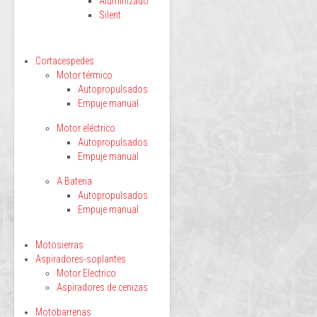
Aluminizado
Silent
Cortacespedes
Motor térmico
Autopropulsados
Empuje manual
Motor eléctrico
Autopropulsados
Empuje manual
A Bateria
Autopropulsados
Empuje manual
Motosierras
Aspiradores-soplantes
Motor Electrico
Aspiradores de cenizas
Motobarrenas