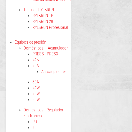
Tuberías RYLBRUN
RYLBRUN TP
RYLBRUN 20
RYLBRUN Profesional
Equipos de presión
Domésticos – Acumulador
PRESS - PRESX
24B
20A
Autoaspirantes
50A
24W
20W
60W
Domesticos - Regulador
Electronico
PR
IC