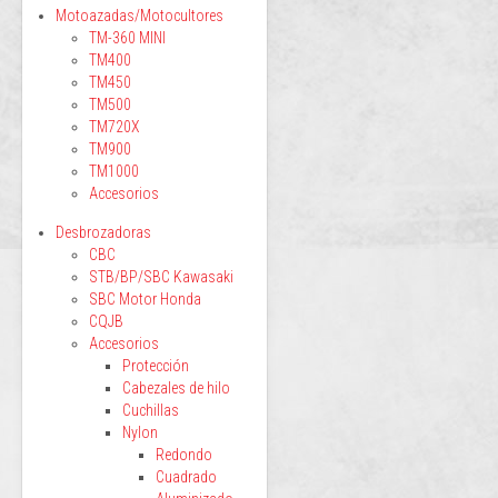
Motoazadas/Motocultores
TM-360 MINI
TM400
TM450
TM500
TM720X
TM900
TM1000
Accesorios
Desbrozadoras
CBC
STB/BP/SBC Kawasaki
SBC Motor Honda
CQJB
Accesorios
Protección
Cabezales de hilo
Cuchillas
Nylon
Redondo
Cuadrado