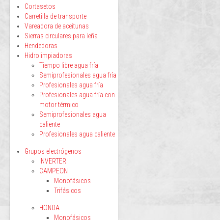
Cortasetos
Carretilla de transporte
Vareadora de aceitunas
Sierras circulares para leña
Hendedoras
Hidrolimpiadoras
Tiempo libre agua fría
Semiprofesionales agua fría
Profesionales agua fría
Profesionales agua fría con
motor térmico
Semiprofesionales agua
caliente
Profesionales agua caliente
Grupos electrógenos
INVERTER
CAMPEON
Monofásicos
Trifásicos
HONDA
Monofásicos