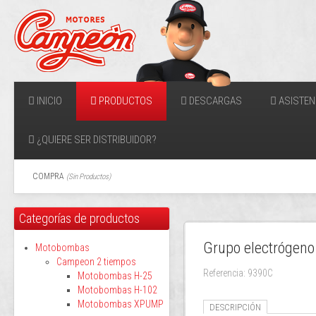
INICIO
PRODUCTOS
DESCARGAS
ASISTEN
¿QUIERE SER DISTRIBUIDOR?
COMPRA
(
Sin Productos
)
Categorías de productos
Grupo electrógen
Motobombas
Campeon 2 tiempos
Referencia: 9390C
Motobombas H-25
Motobombas H-102
Motobombas XPUMP
DESCRIPCIÓN