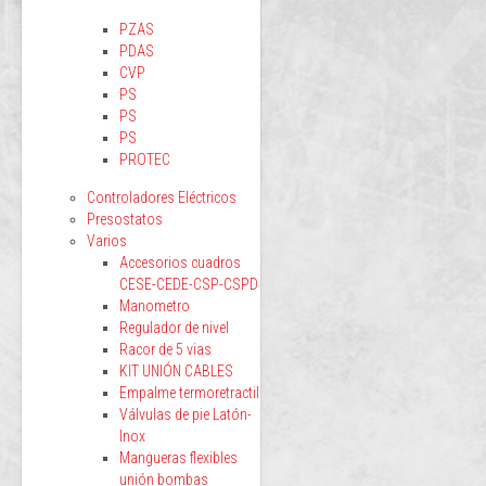
PZAS
PDAS
CVP
PS
PS
PS
PROTEC
Controladores Eléctricos
Presostatos
Varios
Accesorios cuadros
CESE-CEDE-CSP-CSPD
Manometro
Regulador de nivel
Racor de 5 vias
KIT UNIÓN CABLES
Empalme termoretractil
Válvulas de pie Latón-
Inox
Mangueras flexibles
unión bombas