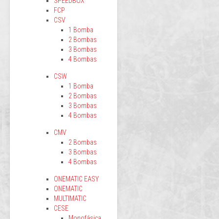
SPEEDBOX
FCP
CSV
1 Bomba
2 Bombas
3 Bombas
4 Bombas
CSW
1 Bomba
2 Bombas
3 Bombas
4 Bombas
CMV
2 Bombas
3 Bombas
4 Bombas
ONEMATIC EASY
ONEMATIC
MULTIMATIC
CESE
Monofásica