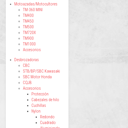
Motoazadas/Motocultores
TM-360 MINI
TM400
TM450
TM500
TM720X
TM900
TM1000
Accesorios
Desbrozadoras
CBC
STB/BP/SBC Kawasaki
SBC Motor Honda
CQJB
Accesorios
Protección
Cabezales de hilo
Cuchillas
Nylon
Redondo
Cuadrado