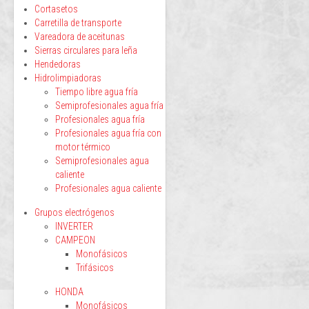
Cortasetos
Carretilla de transporte
Vareadora de aceitunas
Sierras circulares para leña
Hendedoras
Hidrolimpiadoras
Tiempo libre agua fría
Semiprofesionales agua fría
Profesionales agua fría
Profesionales agua fría con
motor térmico
Semiprofesionales agua
caliente
Profesionales agua caliente
Grupos electrógenos
INVERTER
CAMPEON
Monofásicos
Trifásicos
HONDA
Monofásicos