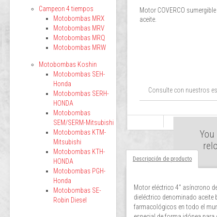
Campeon 4 tiempos
Motor COVERCO sumergible 
Motobombas MRX
aceite.
Motobombas MRV
Motobombas MRQ
Motobombas MRW
Motobombas Koshin
Motobombas SEH-
Honda
Consulte con nuestros es
Motobombas SERH-
HONDA
Motobombas
SEM/SERM-Mitsubishi
Motobombas KTM-
You 
Mitsubishi
rel
Motobombas KTH-
Descripción de producto
HONDA
Motobombas PGH-
Honda
Motor eléctrico 4" asíncrono de
Motobombas SE-
dieléctrico denominado aceite
Robin Diesel
farmacológicos en todo el mun
especial de forma idónea para g