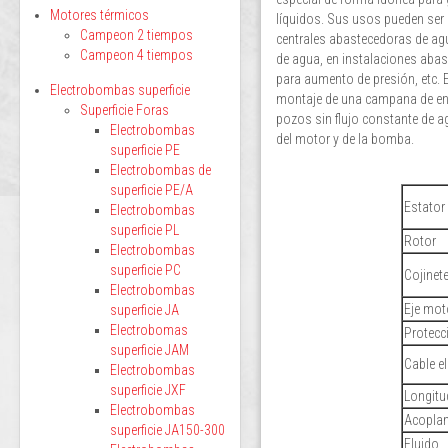
Motores térmicos
líquidos. Sus usos pueden ser 
Campeon 2 tiempos
centrales abastecedoras de agu
Campeon 4 tiempos
de agua, en instalaciones abas
para aumento de presión, etc. 
Electrobombas superficie
montaje de una campana de enfr
Superficie Foras
pozos sin flujo constante de ag
Electrobombas
del motor y de la bomba.
superficie PE
Electrobombas de
superficie PE/A
Estator
Electrobombas
superficie PL
Rotor
Electrobombas
superficie PC
Cojinet
Electrobombas
Eje mot
superficie JA
Electrobomas
Protecc
superficie JAM
Cable el
Electrobombas
superficie JXF
Longitu
Electrobombas
Acopla
superficie JA150-300
Fluido