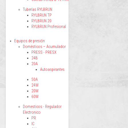
Tuberías RYLBRUN
RYLBRUN TP
RYLBRUN 20
RYLBRUN Profesional
Equipos de presión
Domésticos – Acumulador
PRESS - PRESX
24B
20A
Autoaspirantes
50A
24W
20W
60W
Domesticos - Regulador
Electronico
PR
IC