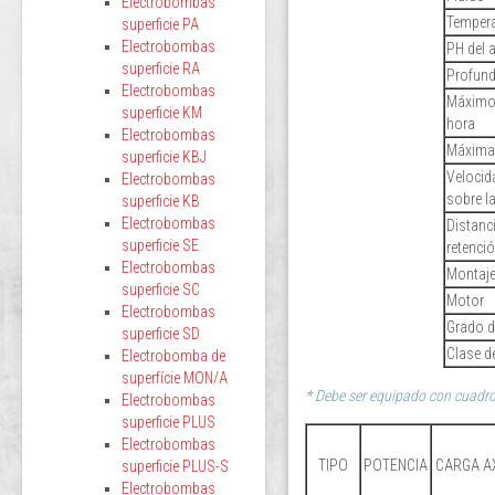
Electrobombas
Tempera
superficie PA
Electrobombas
PH del 
superficie RA
Profund
Electrobombas
Máximo 
superficie KM
hora
Electrobombas
Máxima/
superficie KBJ
Velocida
Electrobombas
sobre la
superficie KB
Electrobombas
Distanci
superficie SE
retenci
Electrobombas
Montaj
superficie SC
Motor
Electrobombas
Grado d
superficie SD
Clase d
Electrobomba de
superfície MON/A
* Debe ser equipado con cuadro 
Electrobombas
superficie PLUS
Electrobombas
TIPO
POTENCIA
CARGA A
superficie PLUS-S
Electrobombas