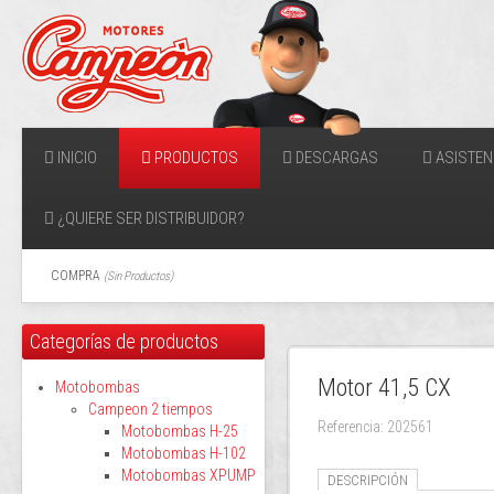
INICIO
PRODUCTOS
DESCARGAS
ASISTEN
¿QUIERE SER DISTRIBUIDOR?
COMPRA
(
Sin Productos
)
Categorías de productos
Motor 41,5 CX
Motobombas
Campeon 2 tiempos
Referencia: 202561
Motobombas H-25
Motobombas H-102
Motobombas XPUMP
DESCRIPCIÓN