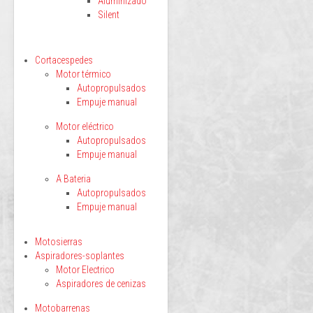
Aluminizado
Silent
Cortacespedes
Motor térmico
Autopropulsados
Empuje manual
Motor eléctrico
Autopropulsados
Empuje manual
A Bateria
Autopropulsados
Empuje manual
Motosierras
Aspiradores-soplantes
Motor Electrico
Aspiradores de cenizas
Motobarrenas