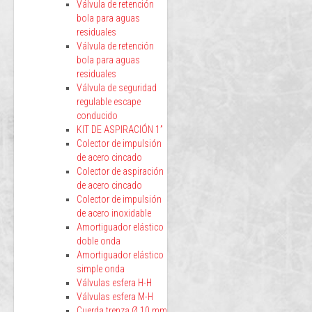
Válvula de retención
bola para aguas
residuales
Válvula de retención
bola para aguas
residuales
Válvula de seguridad
regulable escape
conducido
KIT DE ASPIRACIÓN 1”
Colector de impulsión
de acero cincado
Colector de aspiración
de acero cincado
Colector de impulsión
de acero inoxidable
Amortiguador elástico
doble onda
Amortiguador elástico
simple onda
Válvulas esfera H-H
Válvulas esfera M-H
Cuerda trenza Ø 10 mm