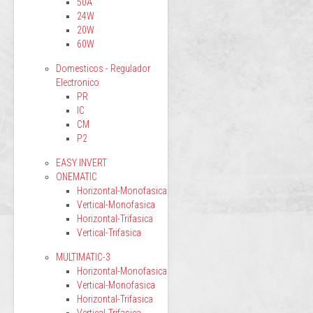
50A
24W
20W
60W
Domesticos - Regulador
Electronico
PR
IC
CM
P2
EASY INVERT
ONEMATIC
Horizontal-Monofasica
Vertical-Monofasica
Horizontal-Trifasica
Vertical-Trifasica
MULTIMATIC-3
Horizontal-Monofasica
Vertical-Monofasica
Horizontal-Trifasica