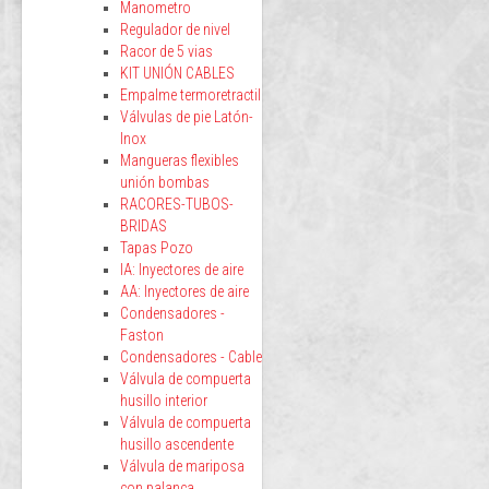
Manometro
Regulador de nivel
Racor de 5 vias
KIT UNIÓN CABLES
Empalme termoretractil
Válvulas de pie Latón-
Inox
Mangueras flexibles
unión bombas
RACORES-TUBOS-
BRIDAS
Tapas Pozo
IA: Inyectores de aire
AA: Inyectores de aire
Condensadores -
Faston
Condensadores - Cable
Válvula de compuerta
husillo interior
Válvula de compuerta
husillo ascendente
Válvula de mariposa
con palanca