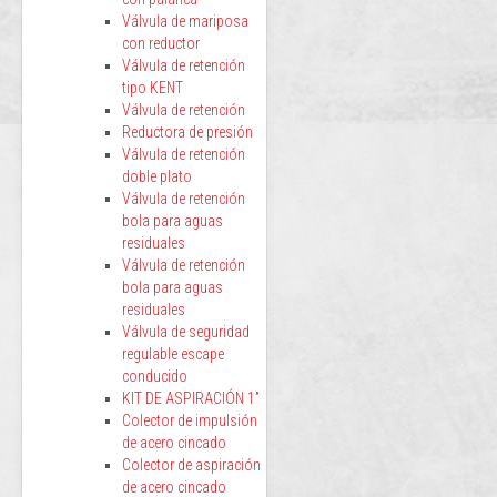
Válvula de mariposa
con reductor
Válvula de retención
tipo KENT
Válvula de retención
Reductora de presión
Válvula de retención
doble plato
Válvula de retención
bola para aguas
residuales
Válvula de retención
bola para aguas
residuales
Válvula de seguridad
regulable escape
conducido
KIT DE ASPIRACIÓN 1”
Colector de impulsión
de acero cincado
Colector de aspiración
de acero cincado