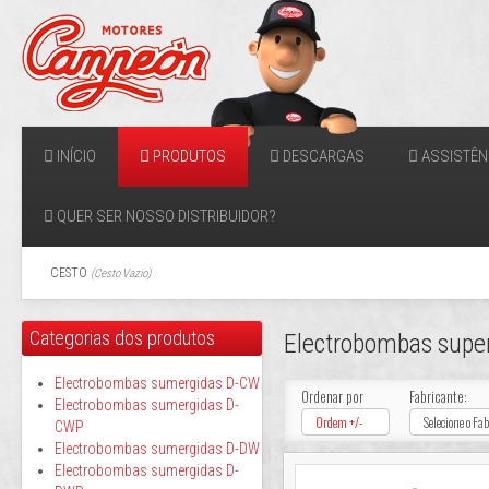
INÍCIO
PRODUTOS
DESCARGAS
ASSISTÊN
QUER SER NOSSO DISTRIBUIDOR?
CESTO
(
Cesto Vazio
)
Categorias dos produtos
Electrobombas super
Electrobombas sumergidas D-CW
Ordenar por
Fabricante:
Electrobombas sumergidas D-
Ordem +/-
Selecione o Fa
CWP
Electrobombas sumergidas D-DW
Electrobombas sumergidas D-