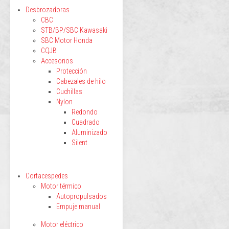
Desbrozadoras
CBC
STB/BP/SBC Kawasaki
SBC Motor Honda
CQJB
Accesorios
Protección
Cabezales de hilo
Cuchillas
Nylon
Redondo
Cuadrado
Aluminizado
Silent
Cortacespedes
Motor térmico
Autopropulsados
Empuje manual
Motor eléctrico