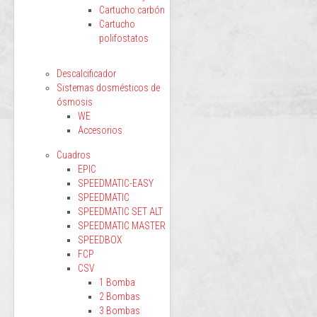
Cartucho carbón
Cartucho
polifostatos
Descalcificador
Sistemas dosmésticos de
ósmosis
WE
Accesorios
Cuadros
EPIC
SPEEDMATIC-EASY
SPEEDMATIC
SPEEDMATIC SET ALT
SPEEDMATIC MASTER
SPEEDBOX
FCP
CSV
1 Bomba
2 Bombas
3 Bombas