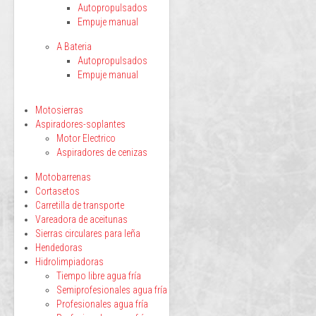
Autopropulsados
Empuje manual
A Bateria
Autopropulsados
Empuje manual
Motosierras
Aspiradores-soplantes
Motor Electrico
Aspiradores de cenizas
Motobarrenas
Cortasetos
Carretilla de transporte
Vareadora de aceitunas
Sierras circulares para leña
Hendedoras
Hidrolimpiadoras
Tiempo libre agua fría
Semiprofesionales agua fría
Profesionales agua fría