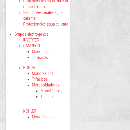
Profesionales agua fría con
motor térmico
Semiprofesionales agua
caliente
Profesionales agua caliente
Grupos electrógenos
INVERTER
CAMPEON
Monofásicos
Trifásicos
HONDA
Monofásicos
Trifásicos
Motosoldadoras
Monofásicos
Trifásicos
KOHLER
Monofásicos