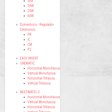
50A
24W
20W
60W
Domesticos - Regulador
Electronico
PR
IC
CM
P2
EASY INVERT
ONEMATIC
Horizontal-Monofasica
Vertical-Monofasica
Horizontal-Trifasica
Vertical-Trifasica
MULTIMATIC-3
Horizontal-Monofasica
Vertical-Monofasica
Horizontal-Trifasica