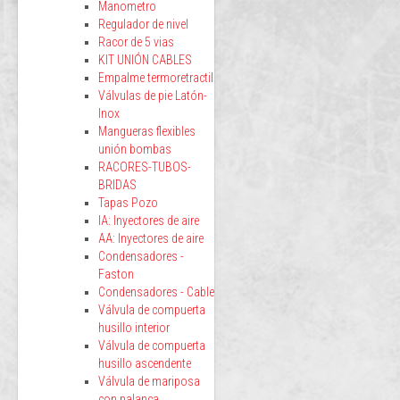
Manometro
Regulador de nivel
Racor de 5 vias
KIT UNIÓN CABLES
Empalme termoretractil
Válvulas de pie Latón-
Inox
Mangueras flexibles
unión bombas
RACORES-TUBOS-
BRIDAS
Tapas Pozo
IA: Inyectores de aire
AA: Inyectores de aire
Condensadores -
Faston
Condensadores - Cable
Válvula de compuerta
husillo interior
Válvula de compuerta
husillo ascendente
Válvula de mariposa
con palanca