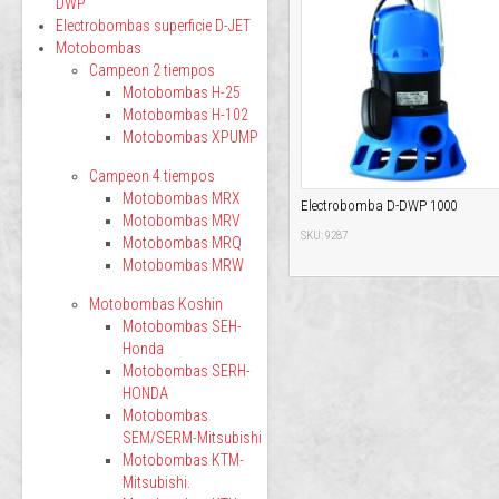
DWP
Electrobombas superficie D-JET
Motobombas
Campeon 2 tiempos
Motobombas H-25
Motobombas H-102
Motobombas XPUMP
Campeon 4 tiempos
Motobombas MRX
Electrobomba D-DWP 1000
Motobombas MRV
SKU: 9287
Motobombas MRQ
Motobombas MRW
Motobombas Koshin
Motobombas SEH-
Honda
Motobombas SERH-
HONDA
Motobombas
SEM/SERM-Mitsubishi
Motobombas KTM-
Mitsubishi.