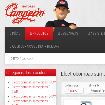
INÍCIO
PRODUTOS
DESCARGAS
ASSISTÊN
QUER SER NOSSO DISTRIBUIDOR?
CESTO
(
Cesto Vazio
)
Categorias dos produtos
Electrobombas sum
Electrobombas sumergidas D-CW
Ordenar por
Fabricante:
Electrobombas sumergidas D-
Ordem +/-
Selecione o Fa
CWP
Electrobombas sumergidas D-DW
Electrobombas sumergidas D-