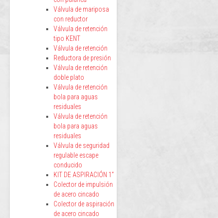
Válvula de mariposa
con reductor
Válvula de retención
tipo KENT
Válvula de retención
Reductora de presión
Válvula de retención
doble plato
Válvula de retención
bola para aguas
residuales
Válvula de retención
bola para aguas
residuales
Válvula de seguridad
regulable escape
conducido
KIT DE ASPIRACIÓN 1”
Colector de impulsión
de acero cincado
Colector de aspiración
de acero cincado