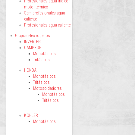
Profesionales agua fría con
motor térmico
Semiprofesionales agua
caliente
Profesionales agua caliente
Grupos electrógenos
INVERTER
CAMPEON
Monofásicos
Trifásicos
HONDA
Monofásicos
Trifásicos
Motosoldadoras
Monofásicos
Trifásicos
KOHLER
Monofásicos