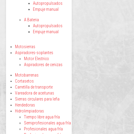
Autopropulsados
Empuje manual
A Bateria
Autopropulsados
Empuje manual
Motosierras
Aspiradores-soplantes
Motor Electrico
Aspiradores de cenizas
Motobarrenas
Cortasetos
Carretilla de transporte
Vareadora de aceitunas
Sierras circulares para leña
Hendedoras
Hidrolimpiadoras
Tiempo libre agua fría
Semiprofesionales agua fría
Profesionales agua fría