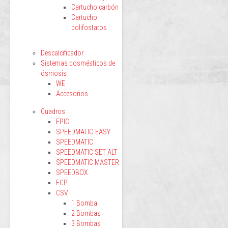
Cartucho carbón
Cartucho
polifostatos
Descalcificador
Sistemas dosmésticos de
ósmosis
WE
Accesorios
Cuadros
EPIC
SPEEDMATIC-EASY
SPEEDMATIC
SPEEDMATIC SET ALT
SPEEDMATIC MASTER
SPEEDBOX
FCP
CSV
1 Bomba
2 Bombas
3 Bombas