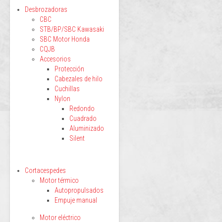
Desbrozadoras
CBC
STB/BP/SBC Kawasaki
SBC Motor Honda
CQJB
Accesorios
Protección
Cabezales de hilo
Cuchillas
Nylon
Redondo
Cuadrado
Aluminizado
Silent
Cortacespedes
Motor térmico
Autopropulsados
Empuje manual
Motor eléctrico