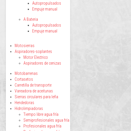
Autopropulsados
Empuje manual
A Bateria
Autopropulsados
Empuje manual
Motosierras
Aspiradores-soplantes
Motor Electrico
Aspiradores de cenizas
Motobarrenas
Cortasetos
Carretilla de transporte
Vareadora de aceitunas
Sierras circulares para leña
Hendedoras
Hidrolimpiadoras
Tiempo libre agua fría
Semiprofesionales agua fría
Profesionales agua fría