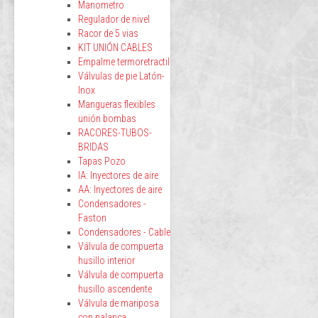
Manometro
Regulador de nivel
Racor de 5 vias
KIT UNIÓN CABLES
Empalme termoretractil
Válvulas de pie Latón-
Inox
Mangueras flexibles
unión bombas
RACORES-TUBOS-
BRIDAS
Tapas Pozo
IA: Inyectores de aire
AA: Inyectores de aire
Condensadores -
Faston
Condensadores - Cable
Válvula de compuerta
husillo interior
Válvula de compuerta
husillo ascendente
Válvula de mariposa
con palanca