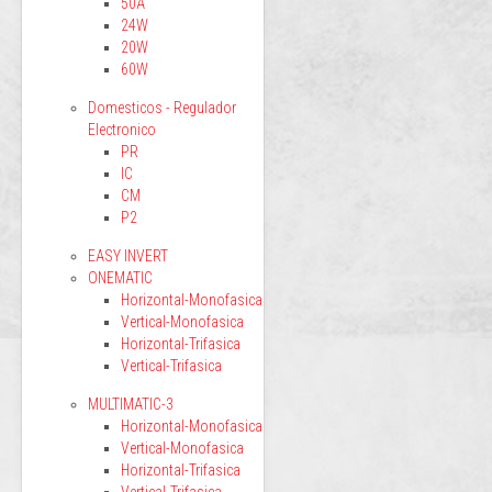
50A
24W
20W
60W
Domesticos - Regulador
Electronico
PR
IC
CM
P2
EASY INVERT
ONEMATIC
Horizontal-Monofasica
Vertical-Monofasica
Horizontal-Trifasica
Vertical-Trifasica
MULTIMATIC-3
Horizontal-Monofasica
Vertical-Monofasica
Horizontal-Trifasica