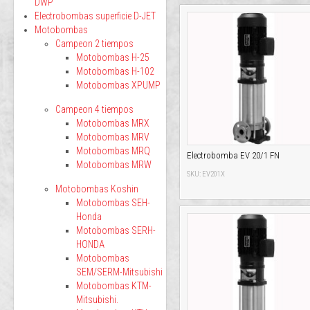
DWP
Electrobombas superficie D-JET
Motobombas
Campeon 2 tiempos
Motobombas H-25
Motobombas H-102
Motobombas XPUMP
Campeon 4 tiempos
Motobombas MRX
Motobombas MRV
Motobombas MRQ
Electrobomba EV 20/1 FN
Motobombas MRW
SKU: EV201X
Motobombas Koshin
Motobombas SEH-
Honda
Motobombas SERH-
HONDA
Motobombas
SEM/SERM-Mitsubishi
Motobombas KTM-
Mitsubishi.