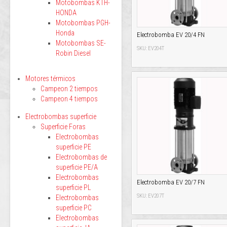
Motobombas KTH-
HONDA
Motobombas PGH-
Honda
Electrobomba EV 20/4 FN
Motobombas SE-
SKU: EV204T
Robin Diesel
Motores térmicos
Campeon 2 tiempos
Campeon 4 tiempos
Electrobombas superficie
Superficie Foras
Electrobombas
superficie PE
Electrobombas de
superficie PE/A
Electrobombas
Electrobomba EV 20/7 FN
superficie PL
SKU: EV207T
Electrobombas
superficie PC
Electrobombas