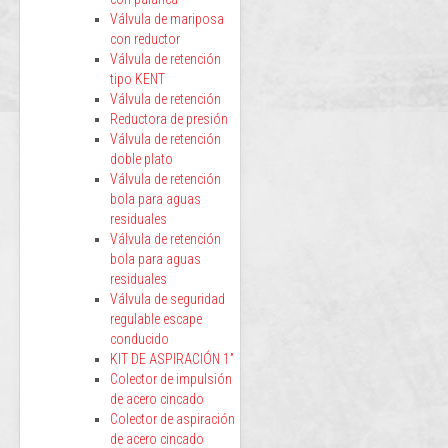
Válvula de mariposa
con reductor
Válvula de retención
tipo KENT
Válvula de retención
Reductora de presión
Válvula de retención
doble plato
Válvula de retención
bola para aguas
residuales
Válvula de retención
bola para aguas
residuales
Válvula de seguridad
regulable escape
conducido
KIT DE ASPIRACIÓN 1”
Colector de impulsión
de acero cincado
Colector de aspiración
de acero cincado