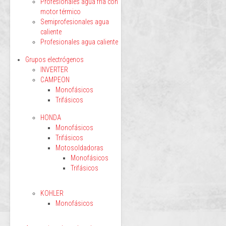
Profesionales agua fría con
motor térmico
Semiprofesionales agua
caliente
Profesionales agua caliente
Grupos electrógenos
INVERTER
CAMPEON
Monofásicos
Trifásicos
HONDA
Monofásicos
Trifásicos
Motosoldadoras
Monofásicos
Trifásicos
KOHLER
Monofásicos