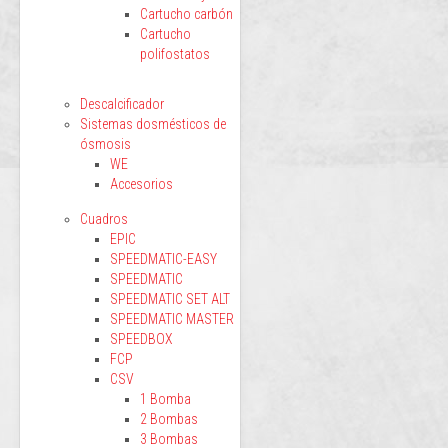
Cartucho carbón
Cartucho
polifostatos
Descalcificador
Sistemas dosmésticos de
ósmosis
WE
Accesorios
Cuadros
EPIC
SPEEDMATIC-EASY
SPEEDMATIC
SPEEDMATIC SET ALT
SPEEDMATIC MASTER
SPEEDBOX
FCP
CSV
1 Bomba
2 Bombas
3 Bombas