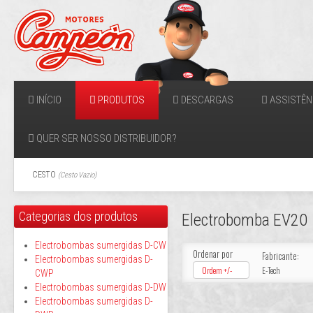
INÍCIO
PRODUTOS
DESCARGAS
ASSISTÊN
QUER SER NOSSO DISTRIBUIDOR?
CESTO
(
Cesto Vazio
)
Categorias dos produtos
Electrobomba EV20
Electrobombas sumergidas D-CW
Ordenar por
Fabricante:
Electrobombas sumergidas D-
Ordem +/-
E-Tech
CWP
Electrobombas sumergidas D-DW
Electrobombas sumergidas D-