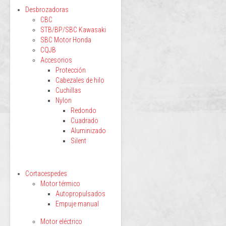
Desbrozadoras
CBC
STB/BP/SBC Kawasaki
SBC Motor Honda
CQJB
Accesorios
Protección
Cabezales de hilo
Cuchillas
Nylon
Redondo
Cuadrado
Aluminizado
Silent
Cortacespedes
Motor térmico
Autopropulsados
Empuje manual
Motor eléctrico