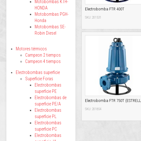
Motobombas KTH-
HONDA
Electrobomba FTR 400T
Motobombas PGH-
SKU: 201531
Honda
Motobombas SE-
Robin Diesel
Motores térmicos
Campeon 2 tiempos
Campeon 4 tiempos
Electrobombas superficie
Superficie Foras
Electrobombas
superficie PE
Electrobombas de
Electrobomba FTR 750T (ESTRELL
superficie PE/A
SKU: 201854
Electrobombas
superficie PL
Electrobombas
superficie PC
Electrobombas