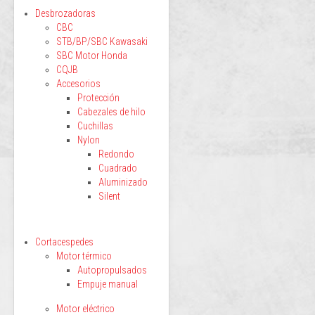
Desbrozadoras
CBC
STB/BP/SBC Kawasaki
SBC Motor Honda
CQJB
Accesorios
Protección
Cabezales de hilo
Cuchillas
Nylon
Redondo
Cuadrado
Aluminizado
Silent
Cortacespedes
Motor térmico
Autopropulsados
Empuje manual
Motor eléctrico