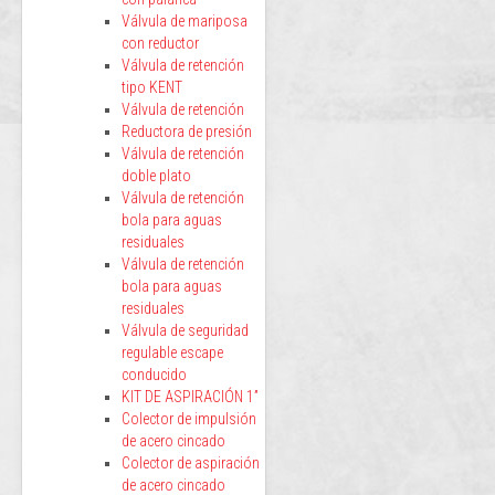
Válvula de mariposa
con reductor
Válvula de retención
tipo KENT
Válvula de retención
Reductora de presión
Válvula de retención
doble plato
Válvula de retención
bola para aguas
residuales
Válvula de retención
bola para aguas
residuales
Válvula de seguridad
regulable escape
conducido
KIT DE ASPIRACIÓN 1”
Colector de impulsión
de acero cincado
Colector de aspiración
de acero cincado