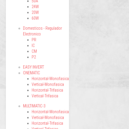
50A
24W
20W
60W
Domesticos - Regulador
Electronico
PR
IC
CM
P2
EASY INVERT
ONEMATIC
Horizontal-Monofasica
Vertical-Monofasica
Horizontal-Trifasica
Vertical-Trifasica
MULTIMATIC-3
Horizontal-Monofasica
Vertical-Monofasica
Horizontal-Trifasica