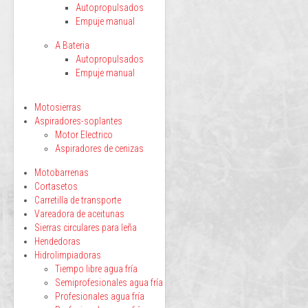
Autopropulsados
Empuje manual
A Bateria
Autopropulsados
Empuje manual
Motosierras
Aspiradores-soplantes
Motor Electrico
Aspiradores de cenizas
Motobarrenas
Cortasetos
Carretilla de transporte
Vareadora de aceitunas
Sierras circulares para leña
Hendedoras
Hidrolimpiadoras
Tiempo libre agua fría
Semiprofesionales agua fría
Profesionales agua fría