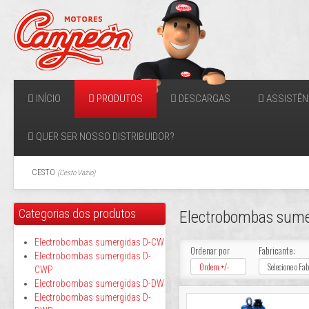
INÍCIO
PRODUTOS
DESCARGAS
ASSISTÊN
QUER SER NOSSO DISTRIBUIDOR?
CESTO
(
Cesto Vazio
)
Categorias dos produtos
Electrobombas sume
Electrobombas sumergidas D-CW
Ordenar por
Fabricante:
Electrobombas sumergidas D-
Ordem +/-
Selecione o Fa
CWP
Electrobombas sumergidas D-DW
Electrobombas sumergidas D-