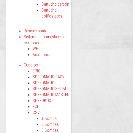
Cartucho carbón
Cartucho
polifostatos
Descalcificador
Sistemas dosmésticos de
ósmosis
WE
Accesorios
Cuadros
EPIC
SPEEDMATIC-EASY
SPEEDMATIC
SPEEDMATIC SET ALT
SPEEDMATIC MASTER
SPEEDBOX
FCP
CSV
1 Bomba
2 Bombas
3 Bombas