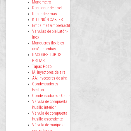
Manometro
Regulador de nivel
Racor de 5 vias
KIT UNIÓN CABLES
Empalme termoretractil
Válvulas de pie Latón-
Inox
Mangueras flexibles
unión bombas
RACORES-TUBOS-
BRIDAS
Tapas Pozo
IA: Inyectores de aire
AA: Inyectores de aire
Condensadores -
Faston
Condensadores - Cable
Válvula de compuerta
husillo interior
Válvula de compuerta
husillo ascendente
Válvula de mariposa
con palanca