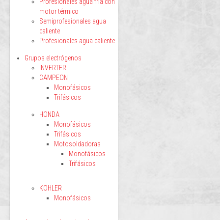
Profesionales agua fría con
motor térmico
Semiprofesionales agua
caliente
Profesionales agua caliente
Grupos electrógenos
INVERTER
CAMPEON
Monofásicos
Trifásicos
HONDA
Monofásicos
Trifásicos
Motosoldadoras
Monofásicos
Trifásicos
KOHLER
Monofásicos