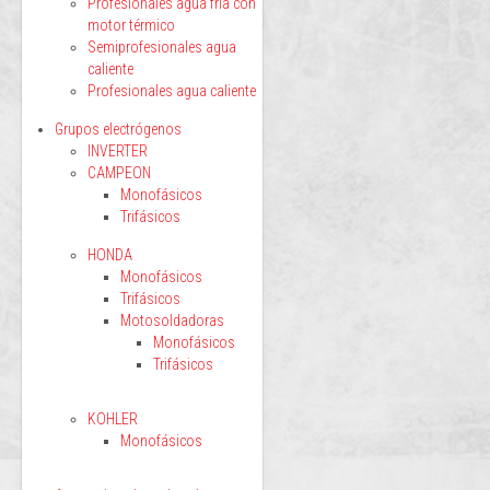
Profesionales agua fría con
motor térmico
Semiprofesionales agua
caliente
Profesionales agua caliente
Grupos electrógenos
INVERTER
CAMPEON
Monofásicos
Trifásicos
HONDA
Monofásicos
Trifásicos
Motosoldadoras
Monofásicos
Trifásicos
KOHLER
Monofásicos