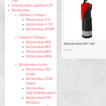
DWP
Electrobombas superficie D-JET
Motobombas
Campeon 2 tiempos
Motobombas H-25
Motobombas H-102
Motobombas XPUMP
Campeon 4 tiempos
Motobombas MRX
Electrobomba iDEP 1200
Motobombas MRV
SKU: 9617
Motobombas MRQ
Motobombas MRW
Motobombas Koshin
Motobombas SEH-
Honda
Motobombas SERH-
HONDA
Motobombas
SEM/SERM-Mitsubishi
Motobombas KTM-
Mitsubishi.