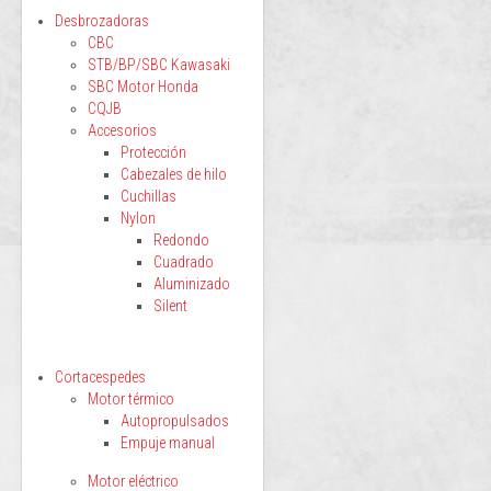
Desbrozadoras
CBC
STB/BP/SBC Kawasaki
SBC Motor Honda
CQJB
Accesorios
Protección
Cabezales de hilo
Cuchillas
Nylon
Redondo
Cuadrado
Aluminizado
Silent
Cortacespedes
Motor térmico
Autopropulsados
Empuje manual
Motor eléctrico