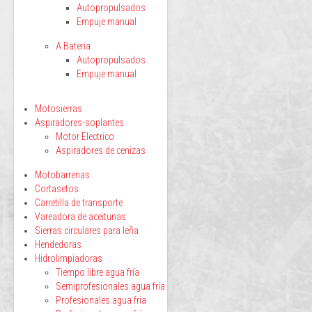
Autopropulsados
Empuje manual
A Bateria
Autopropulsados
Empuje manual
Motosierras
Aspiradores-soplantes
Motor Electrico
Aspiradores de cenizas
Motobarrenas
Cortasetos
Carretilla de transporte
Vareadora de aceitunas
Sierras circulares para leña
Hendedoras
Hidrolimpiadoras
Tiempo libre agua fría
Semiprofesionales agua fría
Profesionales agua fría