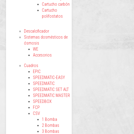
Cartucho carbón
Cartucho
polifostatos
Descalcificador
Sistemas dosmésticos de
ósmosis
WE
Accesorios
Cuadros
EPIC
SPEEDMATIC-EASY
SPEEDMATIC
SPEEDMATIC SET ALT
SPEEDMATIC MASTER
SPEEDBOX
FCP
CSV
1 Bomba
2 Bombas
3 Bombas