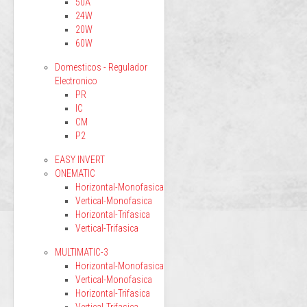
50A
24W
20W
60W
Domesticos - Regulador
Electronico
PR
IC
CM
P2
EASY INVERT
ONEMATIC
Horizontal-Monofasica
Vertical-Monofasica
Horizontal-Trifasica
Vertical-Trifasica
MULTIMATIC-3
Horizontal-Monofasica
Vertical-Monofasica
Horizontal-Trifasica