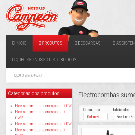
INÍCIO
PRODUTOS
DESCARGAS
ASSISTÊN
QUER SER NOSSO DISTRIBUIDOR?
CESTO
(
Cesto Vazio
)
Categorias dos produtos
Electrobombas sume
Electrobombas sumergidas D-CW
Ordenar por
Fabricante:
Electrobombas sumergidas D-
Ordem +/-
Selecione o Fa
CWP
Electrobombas sumergidas D-DW
Electrobombas sumergidas D-