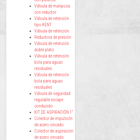
Válvula de mariposa
con reductor
Válvula de retención
tipo KENT
Válvula de retención
Reductora de presión
Válvula de retención
doble plato
Válvula de retención
bola para aguas
residuales
Válvula de retención
bola para aguas
residuales
Válvula de seguridad
regulable escape
conducido
KIT DE ASPIRACIÓN 1”
Colector de impulsión
de acero cincado
Colector de aspiración
de acero cincado