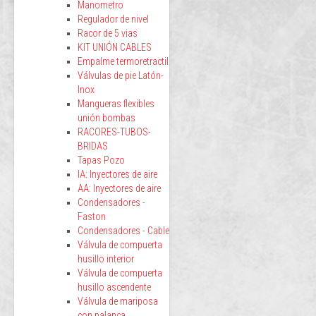
Manometro
Regulador de nivel
Racor de 5 vias
KIT UNIÓN CABLES
Empalme termoretractil
Válvulas de pie Latón-
Inox
Mangueras flexibles
unión bombas
RACORES-TUBOS-
BRIDAS
Tapas Pozo
IA: Inyectores de aire
AA: Inyectores de aire
Condensadores -
Faston
Condensadores - Cable
Válvula de compuerta
husillo interior
Válvula de compuerta
husillo ascendente
Válvula de mariposa
con palanca