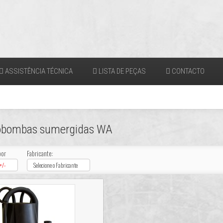
ASSISTÊNCIA TÉCNICA
LISTA DE PEÇAS
CONTACTO
robombas sumergidas WA
por
Fabricante:
+/-
Selecione o Fabricante