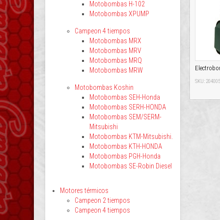
Motobombas H-102
Motobombas XPUMP
Campeon 4 tiempos
Motobombas MRX
Motobombas MRV
Motobombas MRQ
Electrob
Motobombas MRW
SKU: 20400
Motobombas Koshin
Motobombas SEH-Honda
Motobombas SERH-HONDA
Motobombas SEM/SERM-
Mitsubishi
Motobombas KTM-Mitsubishi.
Motobombas KTH-HONDA
Motobombas PGH-Honda
Motobombas SE-Robin Diesel
Motores térmicos
Campeon 2 tiempos
Campeon 4 tiempos