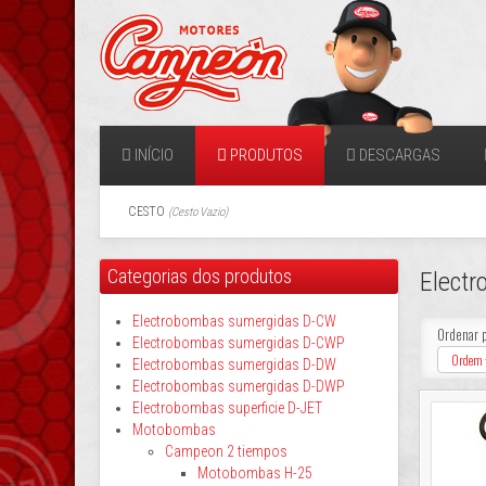
INÍCIO
PRODUTOS
DESCARGAS
CESTO
(
Cesto Vazio
)
Categorias dos produtos
Elect
Electrobombas sumergidas D-CW
Ordenar 
Electrobombas sumergidas D-CWP
Ordem 
Electrobombas sumergidas D-DW
Electrobombas sumergidas D-DWP
Electrobombas superficie D-JET
Motobombas
Campeon 2 tiempos
Motobombas H-25