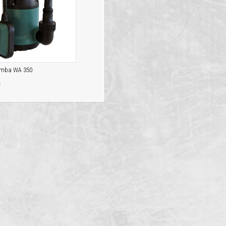
omba WA 350
5